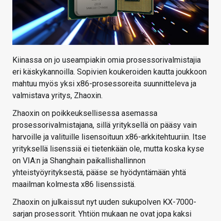
Kiinassa on jo useampiakin omia prosessorivalmistajia
eri käskykannoilla. Sopivien koukeroiden kautta joukkoon
mahtuu myös yksi x86-prosessoreita suunnitteleva ja
valmistava yritys, Zhaoxin.
Zhaoxin on poikkeuksellisessa asemassa
prosessorivalmistajana, sillä yrityksellä on pääsy vain
harvoille ja valituille lisensoituun x86-arkkitehtuuriin. Itse
yrityksellä lisenssiä ei tietenkään ole, mutta koska kyse
on VIA:n ja Shanghain paikallishallinnon
yhteistyöyrityksestä, pääse se hyödyntämään yhtä
maailman kolmesta x86 lisenssistä.
Zhaoxin on julkaissut nyt uuden sukupolven KX-7000-
sarjan prosessorit. Yhtiön mukaan ne ovat jopa kaksi