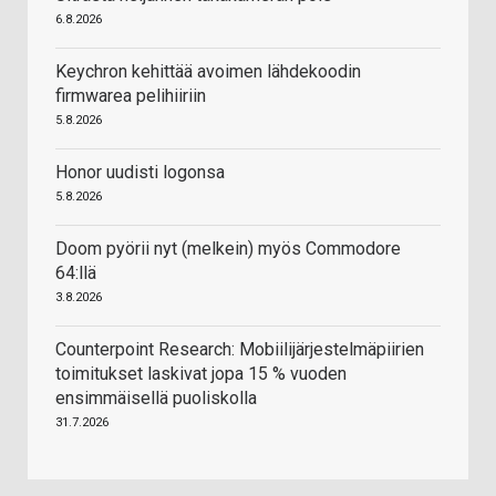
6.8.2026
Keychron kehittää avoimen lähdekoodin
firmwarea pelihiiriin
5.8.2026
Honor uudisti logonsa
5.8.2026
Doom pyörii nyt (melkein) myös Commodore
64:llä
3.8.2026
Counterpoint Research: Mobiilijärjestelmäpiirien
toimitukset laskivat jopa 15 % vuoden
ensimmäisellä puoliskolla
31.7.2026