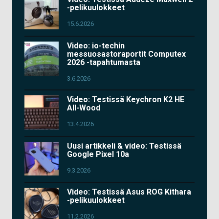
-pelikuulokkeet
15.6.2026
Video: io-techin
messuosastoraportit Computex
2026 -tapahtumasta
3.6.2026
Video: Testissä Keychron K2 HE
All-Wood
13.4.2026
Uusi artikkeli & video: Testissä
Google Pixel 10a
9.3.2026
Video: Testissä Asus ROG Kithara
-pelikuulokkeet
11.2.2026