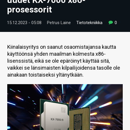
ARTIKKELIT
prosessorit
VIDEOT
15.12.2023 - 05:08
Petrus Laine
Tietotekniikka
0
TECHBBS
TIETOA
Kiinalaisyritys on saanut osaomistajansa kautta
käyttöönsä yhden maailman kolmesta x86-
HINTA.FI
lisenssistä, eikä se ole epäröinyt käyttää sitä,
vaikkei se länsimaisten kilpailijoidensa tasolle ole
KAUPPA
ainakaan toistaiseksi yltänytkään.
VAIHDA TEEMA
HAKU