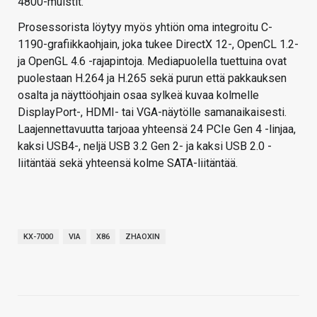
4800-muistit.
Prosessorista löytyy myös yhtiön oma integroitu C-
1190-grafiikkaohjain, joka tukee DirectX 12-, OpenCL 1.2-
ja OpenGL 4.6 -rajapintoja. Mediapuolella tuettuina ovat
puolestaan H.264 ja H.265 sekä purun että pakkauksen
osalta ja näyttöohjain osaa sylkeä kuvaa kolmelle
DisplayPort-, HDMI- tai VGA-näytölle samanaikaisesti.
Laajennettavuutta tarjoaa yhteensä 24 PCIe Gen 4 -linjaa,
kaksi USB4-, neljä USB 3.2 Gen 2- ja kaksi USB 2.0 -
liitäntää sekä yhteensä kolme SATA-liitäntää.
KX-7000
VIA
X86
ZHAOXIN