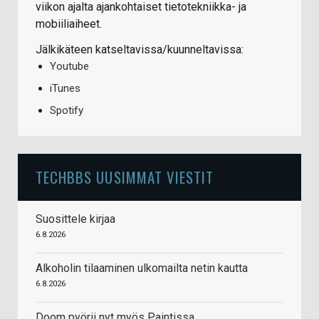
viikon ajalta ajankohtaiset tietotekniikka- ja
mobiiliaiheet.
Jälkikäteen katseltavissa/kuunneltavissa:
Youtube
iTunes
Spotify
TECHBBS UUSIMMAT VIESTIT
Suosittele kirjaa
6.8.2026
Alkoholin tilaaminen ulkomailta netin kautta
6.8.2026
Doom pyörii nyt myös Paintissa