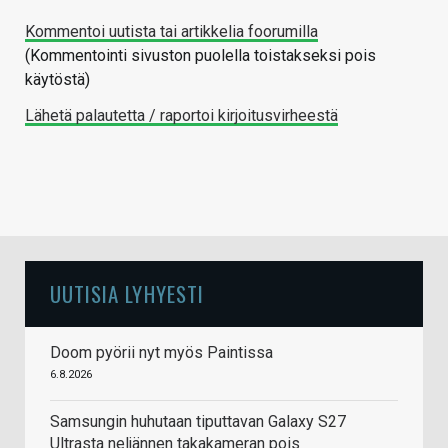
Kommentoi uutista tai artikkelia foorumilla
(Kommentointi sivuston puolella toistakseksi pois
käytöstä)
Lähetä palautetta / raportoi kirjoitusvirheestä
UUTISIA LYHYESTI
Doom pyörii nyt myös Paintissa
6.8.2026
Samsungin huhutaan tiputtavan Galaxy S27
Ultrasta neljännen takakameran pois