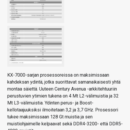
KX-7000-sarjan prosessoreissa on maksimissaan
kahdeksan ydintä, jotka suorittavat samanaikaisesti yhtä
montaa säiettä. Uuteen Century Avenua -arkkitehtuuriin
perustuvien ytimien tukena on 4 Mt L2-välimuistia ja 32
Mt L3-välimuistia. Ydinten perus- ja Boost-
kellotaajuuksiksi ilmoitetaan 3,2 ja 3,7 GHz. Prosessori
tukee maksimissaan 128 Gt muistia ja sen
muistiohjaimelle kelpaavat sekä DDR4-3200- että DDR5-