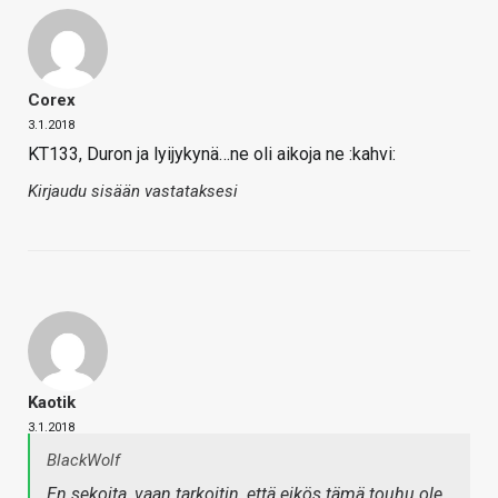
Corex
3.1.2018
KT133, Duron ja lyijykynä…ne oli aikoja ne :kahvi:
Kirjaudu sisään vastataksesi
Kaotik
3.1.2018
BlackWolf
En sekoita, vaan tarkoitin, että eikös tämä touhu ole