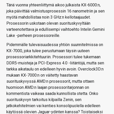
Tänä vuonna yhteenliittymä aikoo julkaista KX-6000:n,
joka päivittää valmistusprosessin 16 nanometriin ja sen
myötä mahdollistaa noin 3 GHz:n kellotaajuudet.
Prosessorin uskotaan olevan suorituskyvyltään
varteenotettava ja edullisempi vaihtoehto Intelin Gemini
Lake -perheen prosessoreille.
Pidemmälle tulevaisuudessa yhtiön suunnitelmissa on
KX-7000, joka tulee perustumaan täysin uuteen
prosessoriarkkitehtuuriin. Prosessori tulee tukemaan
DDR5-muisteja ja PCI-Express 4.0 -liitäntöjä, mutta sen
tarkka aikataulu on edelleen hyvin avoin. Overclock3D:n
mukaan KX-7000:n on väitetty haastavan
suorituskyvyssä AMD:n prosessorit, mutta ottaen
huomioon AMD:n laajan prosessoritarjonnan on
kommentista vaikeaa saada kunnollista otetta. Onko
suorituskyvyn tarkoitus kilpailla Zenin, sen
jatkokehitelmien vai kenties konsolipuolella edelleen
käytössä olevien Jaguar-ydinten kanssa? Toistaiseksi