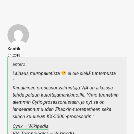
Kaotik
3.1.2018
antero
Lainaus muropaketista
ei ole siellä tuntemusta.
"
Kiinalainen prosessorivalmistaja VIA on aikeissa
tehdä paluun kuluttajamarkkinoille. Yhtiö tunnettiin
aiemmin Cyrix-prosessoreistaan, ja nyt se on
lanseerannut uuden Zhaoxin-tuoteperheen sekä
siihen kuuluvan KX-5000 -prosessorin."
Cyrix – Wikipedia
VIA Technologies – Wikipedia