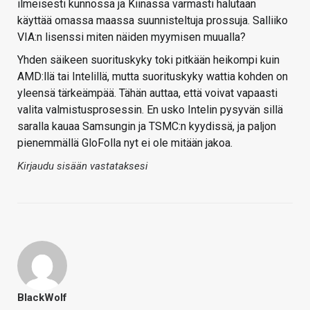
ilmeisesti kunnossa ja Kiinassa varmasti halutaan
käyttää omassa maassa suunnisteltuja prossuja. Salliiko
VIA:n lisenssi miten näiden myymisen muualla?
Yhden säikeen suorituskyky toki pitkään heikompi kuin
AMD:llä tai Intelillä, mutta suorituskyky wattia kohden on
yleensä tärkeämpää. Tähän auttaa, että voivat vapaasti
valita valmistusprosessin. En usko Intelin pysyvän sillä
saralla kauaa Samsungin ja TSMC:n kyydissä, ja paljon
pienemmällä GloFolla nyt ei ole mitään jakoa.
Kirjaudu sisään vastataksesi
BlackWolf