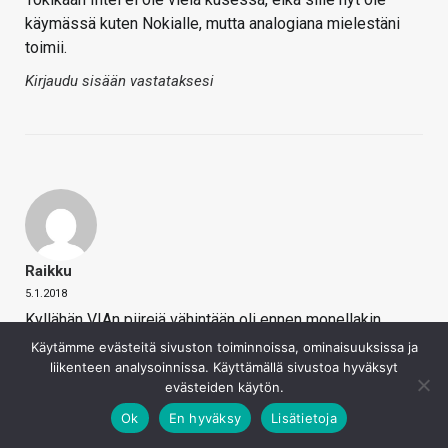
käymässä kuten Nokialle, mutta analogiana mielestäni
toimii.
Kirjaudu sisään vastataksesi
Raikku
5.1.2018
Kyllähän VIAn piirejä vähintään oli ennen monellakin
emolla. Eikös vanhoissa Asrockeissakin ollut?
Käytämme evästeitä sivuston toiminnoissa, ominaisuuksissa ja
liikenteen analysoinnissa. Käyttämällä sivustoa hyväksyt
Kirjaudu sisään vastataksesi
evästeiden käytön.
Ok
En hyväksy
Lisätietoja