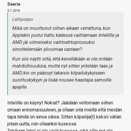
Saaria
5.1.2018
Lallijuoppo
Mikä on muuttunut siihen aikaan verrattuna, kun
Applekin joutui hattu kädessä vaihtamaan Intellille ja
AMD jäi viimeiseksi vaihtoehtoprossuksi
sinnittelemään ylivoimaa vastaan?
Kun siis näytti siltä, että kenelläkään ei ole mitään
mahdollisuuksia, mutta nyt sitten yritetään taas ja
AMD:kin on päässyt takaisin kilpailukykyiseen
suorituskykyyn ja lisää nousee haastajia samoille
apajille.
Intelille on käynyt Nokiat? Jäädään vellomaan siihen
omaan erinomaisuuteen, ja ollaan sitä mieltä että meidän
tapa tehdä on ainoa oikea. Sitten kilpailija(t) keksii vähän
jotain uutta, niin ollaankin kusessa.
Tokikaan Intel ei ole vielä kusessa, eikä sille nyt ole