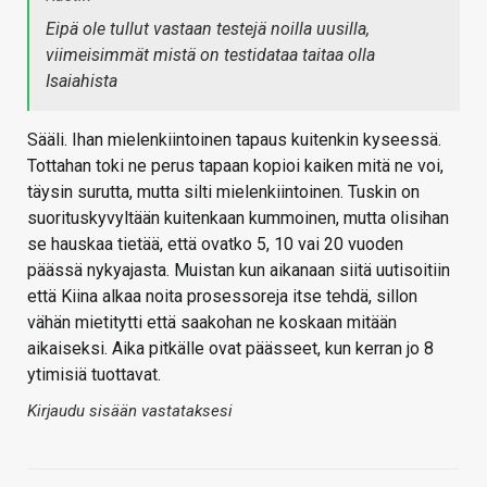
Eipä ole tullut vastaan testejä noilla uusilla,
viimeisimmät mistä on testidataa taitaa olla
Isaiahista
Sääli. Ihan mielenkiintoinen tapaus kuitenkin kyseessä.
Tottahan toki ne perus tapaan kopioi kaiken mitä ne voi,
täysin surutta, mutta silti mielenkiintoinen. Tuskin on
suorituskyvyltään kuitenkaan kummoinen, mutta olisihan
se hauskaa tietää, että ovatko 5, 10 vai 20 vuoden
päässä nykyajasta. Muistan kun aikanaan siitä uutisoitiin
että Kiina alkaa noita prosessoreja itse tehdä, sillon
vähän mietitytti että saakohan ne koskaan mitään
aikaiseksi. Aika pitkälle ovat päässeet, kun kerran jo 8
ytimisiä tuottavat.
Kirjaudu sisään vastataksesi