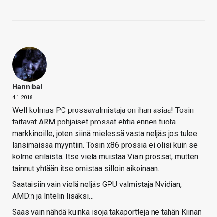
Hannibal
4.1.2018
Well kolmas PC prossavalmistaja on ihan asiaa! Tosin
taitavat ARM pohjaiset prossat ehtiä ennen tuota
markkinoille, joten siinä mielessä vasta neljäs jos tulee
länsimaissa myyntiin. Tosin x86 prossia ei olisi kuin se
kolme erilaista. Itse vielä muistaa Via:n prossat, mutten
tainnut yhtään itse omistaa silloin aikoinaan.
Saataisiin vain vielä neljäs GPU valmistaja Nvidian,
AMD:n ja Intelin lisäksi…
Saas vain nähdä kuinka isoja takaportteja ne tähän Kiinan