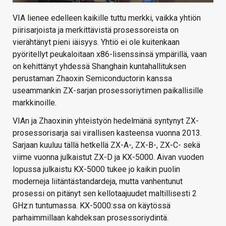
VIA lienee edelleen kaikille tuttu merkki, vaikka yhtiön
piirisarjoista ja merkittävistä prosessoreista on
vierähtänyt pieni iäisyys. Yhtiö ei ole kuitenkaan
pyöritellyt peukaloitaan x86-lisenssinsä ympärillä, vaan
on kehittänyt yhdessä Shanghain kuntahallituksen
perustaman Zhaoxin Semiconductorin kanssa
useammankin ZX-sarjan prosessoriytimen paikallisille
markkinoille.
VIAn ja Zhaoxinin yhteistyön hedelmänä syntynyt ZX-
prosessorisarja sai virallisen kasteensa vuonna 2013.
Sarjaan kuuluu tällä hetkellä ZX-A-, ZX-B-, ZX-C- sekä
viime vuonna julkaistut ZX-D ja KX-5000. Aivan vuoden
lopussa julkaistu KX-5000 tukee jo kaikin puolin
moderneja liitäntästandardeja, mutta vanhentunut
prosessi on pitänyt sen kellotaajuudet maltillisesti 2
GHz:n tuntumassa. KX-5000:ssa on käytössä
parhaimmillaan kahdeksan prosessoriydintä.