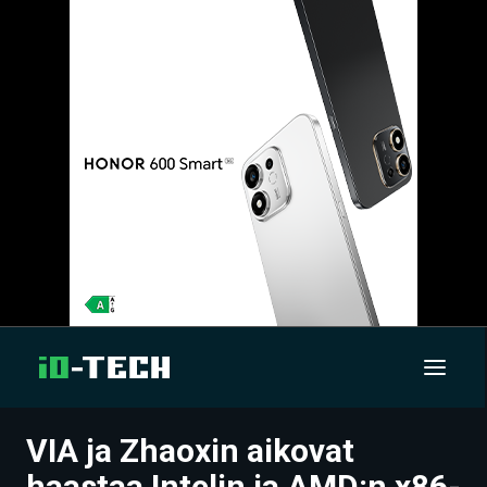
VIA ja Zhaoxin aikovat
UUTISET
haastaa Intelin ja AMD:n x86-