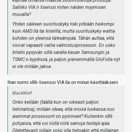
käyttää omassa maassa suunnisteltuja prossuja.
Salliiko VIA:n lisenssi miten näiden myymisen
muualla?
Yhden säikeen suorituskyky toki pitkään heikompi
kuin AMD:llä tai Intelillä, mutta suorituskyky wattia
kohden on yleensä tärkeämpää. Tähän auttaa, että
voivat vapaasti valita valmistusprosessin. En usko
Intelin pysyvän sillä saralla kauan Samsungin ja
TSMC:n kyydissä, ja paljon pienemmällä GloFolla nyt
ei ole mitään jakoa.
Ihan normi x86-lisenssi VIA:lla on minun käsittääkseni
BlackWolf
Onko kellään (täällä kun on oikeasti paljon
tietotaitoa), mitään ideaa, että missä luokassa nuo
aiemmat prosessorit on pyörineet? Kuitenkin x86
pohjaisia, että voi niillä niitä samoja testejä ajaa.
Oletettavasti jollain voisi olla tietoakin että millainen