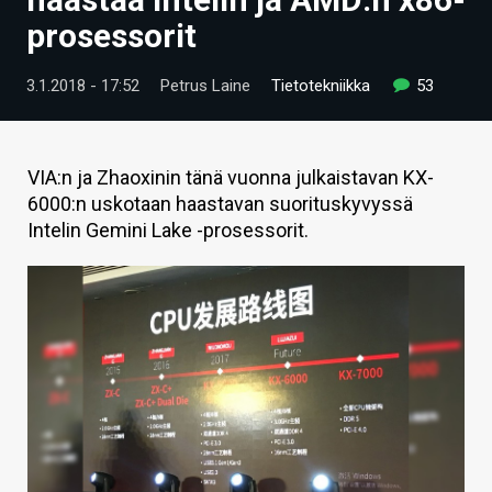
ARTIKKELIT
prosessorit
VIDEOT
3.1.2018 - 17:52
Petrus Laine
Tietotekniikka
53
TECHBBS
TIETOA
VIA:n ja Zhaoxinin tänä vuonna julkaistavan KX-
6000:n uskotaan haastavan suorituskyvyssä
HINTA.FI
Intelin Gemini Lake -prosessorit.
KAUPPA
VAIHDA TEEMA
HAKU