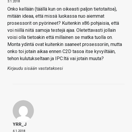
3.1.2018
Onko kellään (täällä kun on oikeasti paljon tietotaitoa),
mitään ideaa, että missä luokassa nuo aiemmat
prosessorit on pyörineet? Kuitenkin x86 pohjaisia, että
voi niillä niitä samoja testejä ajaa. Oletettavasti jollain
voisi olla tietoakin että millainen se matka tuolla on.
Monta ydintä ovat kuitenkin saaneet prosessoriin, mutta
onko toi jotain aikaa ennen C2D tasoa itse kyvyiltään,
tehon kulutukseltaan ja IPC:ltä vai jotain muuta?
Kirjaudu sisään vastataksesi
YRR_J
4.1.2018