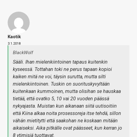
Kaotik
3.1.2018
BlackWolf
Sääli. Ihan mielenkiintoinen tapaus kuitenkin
kyseessä. Tottahan toki ne perus tapaan kopioi
kaiken mitä ne voi, täysin surutta, mutta silti
mielenkiintoinen. Tuskin on suorituskyvyltään
kuitenkaan kummoinen, mutta olisihan se hauskaa
tietää, että ovatko 5, 10 vai 20 vuoden päässä
nykyajasta. Muistan kun aikanaan siitä uutisoitiin
että Kiina alkaa noita prosessoreja itse tehdä, sillon
vähän mietitytti että saakohan ne koskaan mitään
aikaiseksi. Aika pitkälle ovat päässeet, kun kerran jo
8 ytimisiä tuottavat.