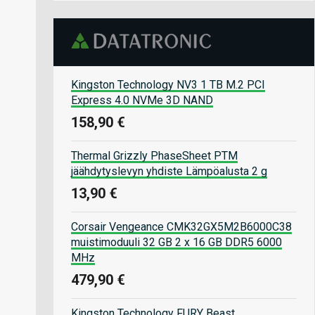
Kingston Technology NV3 1 TB M.2 PCI
Express 4.0 NVMe 3D NAND
158,90 €
Thermal Grizzly PhaseSheet PTM
jäähdytyslevyn yhdiste Lämpöalusta 2 g
13,90 €
Corsair Vengeance CMK32GX5M2B6000C38
muistimoduuli 32 GB 2 x 16 GB DDR5 6000
MHz
479,90 €
Kingston Technology FURY Beast