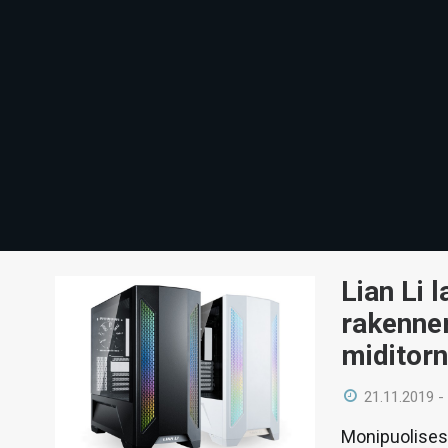
Lian Li 
rakenner
miditorn
21.11.2019 -
Monipuolisest