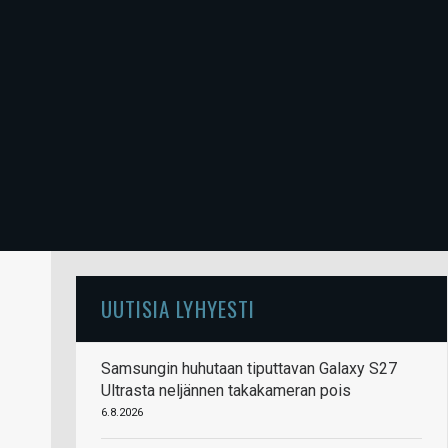
UUTISIA LYHYESTI
Samsungin huhutaan tiputtavan Galaxy S27
Ultrasta neljännen takakameran pois
6.8.2026