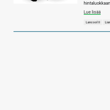
hintaluokkaan
Lue lisää
Lancool II
Lia