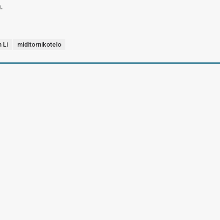
.
n Li
miditornikotelo