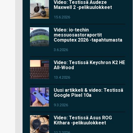
Video: Testissä Audeze
Maxwell 2 -pelikuulokkeet
15.6.2026
Video: io-techin
messuosastoraportit
Computex 2026 -tapahtumasta
3.6.2026
Video: Testissä Keychron K2 HE
All-Wood
13.4.2026
Uusi artikkeli & video: Testissä
Google Pixel 10a
9.3.2026
Video: Testissä Asus ROG
Kithara -pelikuulokkeet
11.2.2026