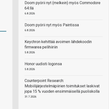
Doom pyörii nyt (melkein) myös Commodore
64:llä
6.8.2026
Doom pyörii nyt myös Paintissa
6.8.2026
Keychron kehittää avoimen lähdekoodin
firmwarea pelihiiriin
5.8.2026
Honor uudisti logonsa
5.8.2026
Counterpoint Research:
Mobiilijärjestelmäpiirien toimitukset laskivat
jopa 15 % vuoden ensimmäisellä puoliskolla
31.7.2026