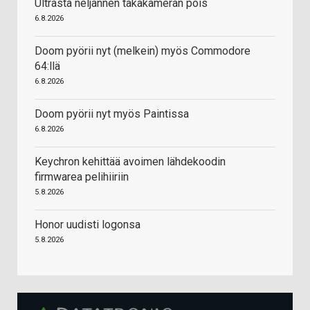
Ultrasta neljännen takakameran pois
6.8.2026
Doom pyörii nyt (melkein) myös Commodore
64:llä
6.8.2026
Doom pyörii nyt myös Paintissa
6.8.2026
Keychron kehittää avoimen lähdekoodin
firmwarea pelihiiriin
5.8.2026
Honor uudisti logonsa
5.8.2026