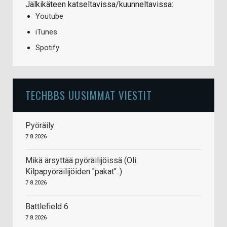
Jälkikäteen katseltavissa/kuunneltavissa:
Youtube
iTunes
Spotify
TECHBBS UUSIMMAT VIESTIT
Pyöräily
7.8.2026
Mikä ärsyttää pyöräilijöissä (Oli:
Kilpapyöräilijöiden "pakat"..)
7.8.2026
Battlefield 6
7.8.2026