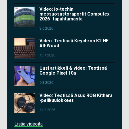
Video: io-techin
messuosastoraportit Computex
2026 -tapahtumasta
3.6.2026
Video: Testissä Keychron K2 HE
All-Wood
13.4.2026
Uusi artikkeli & video: Testissä
Google Pixel 10a
9.3.2026
Video: Testissä Asus ROG Kithara
-pelikuulokkeet
11.2.2026
Lisää videoita