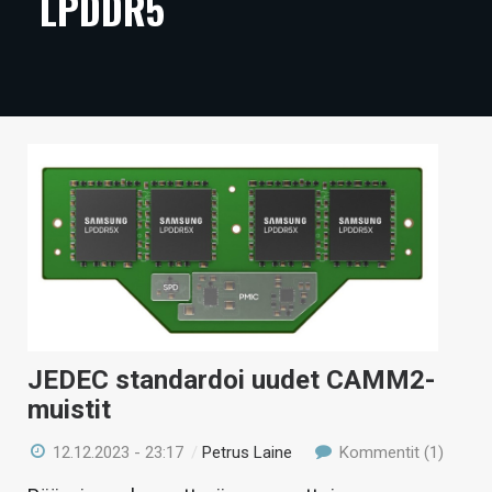
LPDDR5
ARTIKKELIT
VIDEOT
TECHBBS
TIETOA
HINTA.FI
KAUPPA
VAIHDA TEEMA
JEDEC standardoi uudet CAMM2-
muistit
HAKU
12.12.2023 - 23:17
/
Petrus Laine
Kommentit (1)