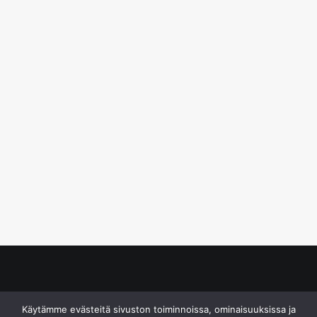
© S&J Media Oy
Käytämme evästeitä sivuston toiminnoissa, ominaisuuksissa ja