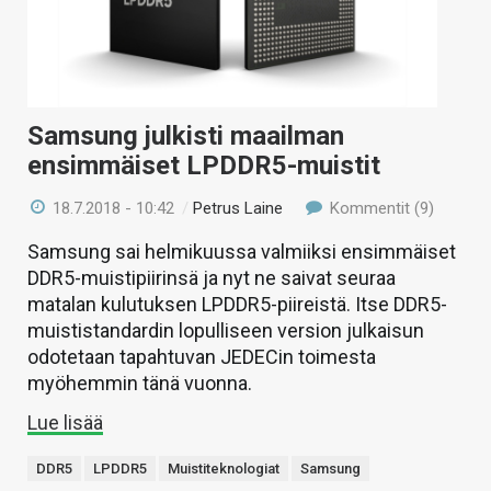
Samsung julkisti maailman
ensimmäiset LPDDR5-muistit
18.7.2018 - 10:42
/
Petrus Laine
Kommentit (9)
Samsung sai helmikuussa valmiiksi ensimmäiset
DDR5-muistipiirinsä ja nyt ne saivat seuraa
matalan kulutuksen LPDDR5-piireistä. Itse DDR5-
muististandardin lopulliseen version julkaisun
odotetaan tapahtuvan JEDECin toimesta
myöhemmin tänä vuonna.
Lue lisää
DDR5
LPDDR5
Muistiteknologiat
Samsung