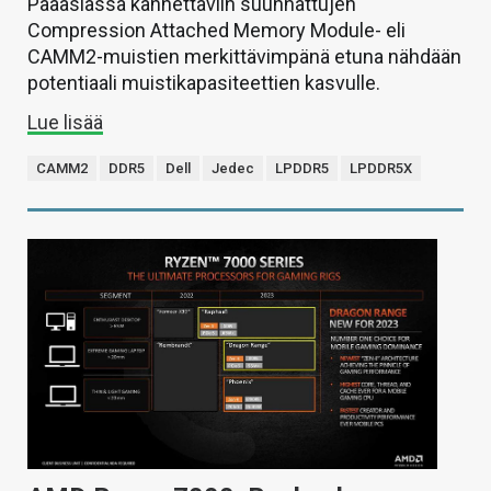
Pääasiassa kannettaviin suunnattujen
Compression Attached Memory Module- eli
CAMM2-muistien merkittävimpänä etuna nähdään
potentiaali muistikapasiteettien kasvulle.
Lue lisää
CAMM2
DDR5
Dell
Jedec
LPDDR5
LPDDR5X