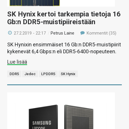
SK Hynix kertoi tarkempia tietoja 16
Gb:n DDR5-muistipiireistään
27.2.2019 - 22:17
/
Petrus Laine
Kommentit (35)
SK Hynixin ensimmäiset 16 Gb:n DDR5-muistipiirit
kykenevät 6,4 Gbps:n eli DDR5-6400-nopeuteen.
Lue lisää
DDR5
Jedec
LPDDR5
SK Hynix