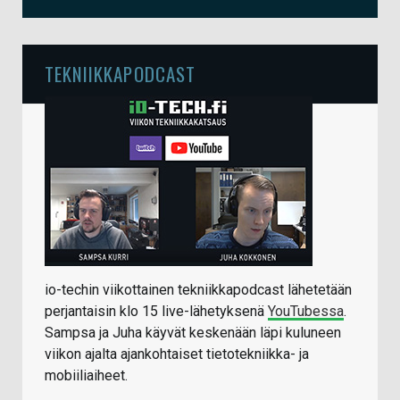
TEKNIIKKAPODCAST
io-techin viikottainen tekniikkapodcast lähetetään
perjantaisin klo 15 live-lähetyksenä
YouTubessa
.
Sampsa ja Juha käyvät keskenään läpi kuluneen
viikon ajalta ajankohtaiset tietotekniikka- ja
mobiiliaiheet.