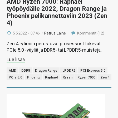
AMD Ryzen 7000: Raphael
työpöydälle 2022, Dragon Range ja
Phoenix pelikannettaviin 2023 (Zen
4)
5.5.2022 - 07:46
/
Petrus Laine
Kommentit (12)
Zen 4 -ytimiin perustuvat prosessorit tukevat
PCIe 5.0 -väyliä ja DDR5- tai LPDDR5-muisteja.
Lue lisää
AMD
DDR5
Dragon Range
LPDDR5
PCI Express 5.0
PCIe 5.0
Phoenix
Raphael
Ryzen
Ryzen 7000
Zen 4