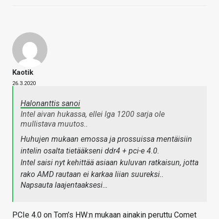
Kaotik
26.3.2020
Halonanttis sanoi
Intel aivan hukassa, ellei lga 1200 sarja ole
mullistava muutos..
Huhujen mukaan emossa ja prossuissa mentäisiin
intelin osalta tietääkseni ddr4 + pci-e 4.0.
Intel saisi nyt kehittää asiaan kuluvan ratkaisun, jotta
rako AMD rautaan ei karkaa liian suureksi..
Napsauta laajentaaksesi…
PCIe 4.0 on Tom’s HW:n mukaan ainakin peruttu Comet