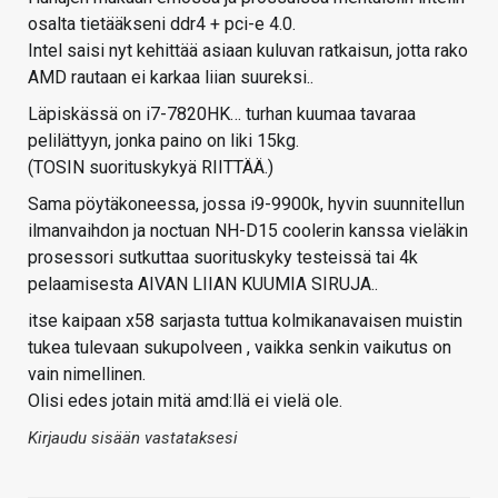
osalta tietääkseni ddr4 + pci-e 4.0.
Intel saisi nyt kehittää asiaan kuluvan ratkaisun, jotta rako
AMD rautaan ei karkaa liian suureksi..
Läpiskässä on i7-7820HK… turhan kuumaa tavaraa
pelilättyyn, jonka paino on liki 15kg.
(TOSIN suorituskykyä RIITTÄÄ.)
Sama pöytäkoneessa, jossa i9-9900k, hyvin suunnitellun
ilmanvaihdon ja noctuan NH-D15 coolerin kanssa vieläkin
prosessori sutkuttaa suorituskyky testeissä tai 4k
pelaamisesta AIVAN LIIAN KUUMIA SIRUJA..
itse kaipaan x58 sarjasta tuttua kolmikanavaisen muistin
tukea tulevaan sukupolveen , vaikka senkin vaikutus on
vain nimellinen.
Olisi edes jotain mitä amd:llä ei vielä ole.
Kirjaudu sisään vastataksesi