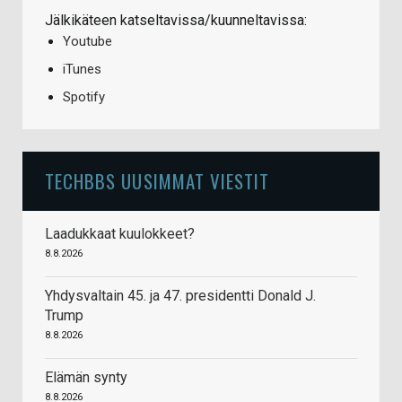
Jälkikäteen katseltavissa/kuunneltavissa:
Youtube
iTunes
Spotify
TECHBBS UUSIMMAT VIESTIT
Laadukkaat kuulokkeet?
8.8.2026
Yhdysvaltain 45. ja 47. presidentti Donald J.
Trump
8.8.2026
Elämän synty
8.8.2026