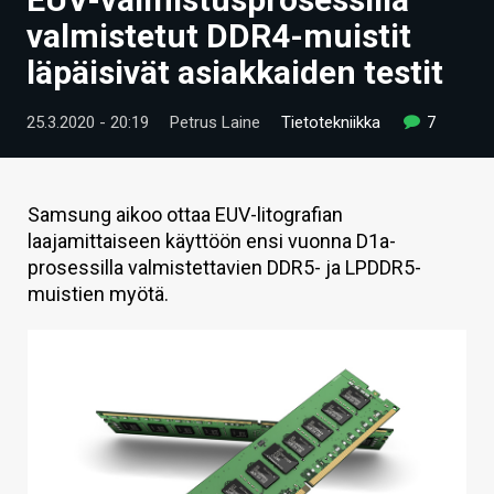
ARTIKKELIT
valmistetut DDR4-muistit
läpäisivät asiakkaiden testit
VIDEOT
TECHBBS
25.3.2020 - 20:19
Petrus Laine
Tietotekniikka
7
TIETOA
HINTA.FI
Samsung aikoo ottaa EUV-litografian
laajamittaiseen käyttöön ensi vuonna D1a-
KAUPPA
prosessilla valmistettavien DDR5- ja LPDDR5-
muistien myötä.
VAIHDA TEEMA
HAKU