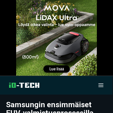
Samsungin ensimmäiset
UUTISET
EUV-valmistusprosessilla