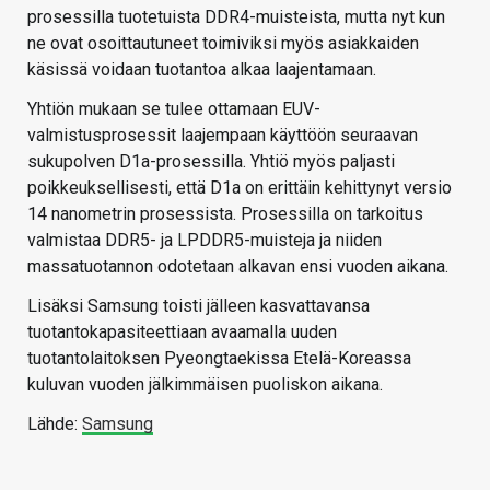
prosessilla tuotetuista DDR4-muisteista, mutta nyt kun
ne ovat osoittautuneet toimiviksi myös asiakkaiden
käsissä voidaan tuotantoa alkaa laajentamaan.
Yhtiön mukaan se tulee ottamaan EUV-
valmistusprosessit laajempaan käyttöön seuraavan
sukupolven D1a-prosessilla. Yhtiö myös paljasti
poikkeuksellisesti, että D1a on erittäin kehittynyt versio
14 nanometrin prosessista. Prosessilla on tarkoitus
valmistaa DDR5- ja LPDDR5-muisteja ja niiden
massatuotannon odotetaan alkavan ensi vuoden aikana.
Lisäksi Samsung toisti jälleen kasvattavansa
tuotantokapasiteettiaan avaamalla uuden
tuotantolaitoksen
Pyeongtaekissa Etelä-Koreassa
kuluvan vuoden jälkimmäisen puoliskon aikana.
Lähde:
Samsung