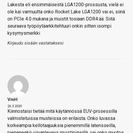
Lakesta eli ensimmäisestä LGA1200-prossusta, vielä ei
ole kai varmuutta onko Rocket Lake LGA1200 vai ei, siinä
on PCIe 4.0 mukana ja muistit tosiaan DDR4:ää. Siitä
seuraava työpöytäarkkitehtuuri onkin sitten isompi
kysymysmerkki
Kirjaudu sisään vastataksesi
VmH
26.3.2020
Kiinnostaisi tietää mitä käytännössä EUV-prosessilla
valmistetuissa musteissa on erilaista. Onko luvassa
korkeampia kellotaajuuksia pienemmillä latensseilla,
pieneneekö viivanleveys muistipiireillä, vai onko muutos