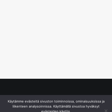
© S&J Media Oy
Käytämme evästeitä sivuston toiminnoissa, ominaisuuksissa ja
liikenteen analysoinnissa. Käyttämällä sivustoa hyväksyt
evästeiden käytön.