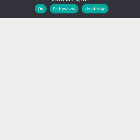
Ok
En hyväksy
Lisätietoja
;