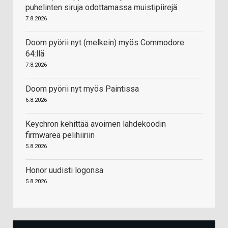
puhelinten siruja odottamassa muistipiirejä
7.8.2026
Doom pyörii nyt (melkein) myös Commodore
64:llä
7.8.2026
Doom pyörii nyt myös Paintissa
6.8.2026
Keychron kehittää avoimen lähdekoodin
firmwarea pelihiiriin
5.8.2026
Honor uudisti logonsa
5.8.2026