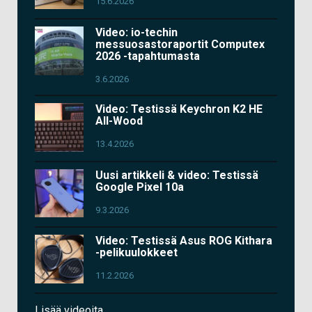
15.6.2026
Video: io-techin
messuosastoraportit Computex
2026 -tapahtumasta
3.6.2026
Video: Testissä Keychron K2 HE
All-Wood
13.4.2026
Uusi artikkeli & video: Testissä
Google Pixel 10a
9.3.2026
Video: Testissä Asus ROG Kithara
-pelikuulokkeet
11.2.2026
Lisää videoita