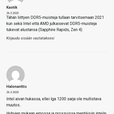
Kaotik
26.3.2020
Tähän liittyen DDR5-muisteja tullaan tarvitsemaan 2021
kun sekä Intel että AMD julkaisevat DDR5-muisteja
tukevat alustansa (Sapphire Rapids, Zen 4)
Kirjaudu sisään vastataksesi
Halonanttis
26.3.2020
Intel aivan hukassa, ellei lga 1200 sarja ole mullistava
muutos..
Huhujen mukaan emossa ja prossuissa mentäisiin intelin