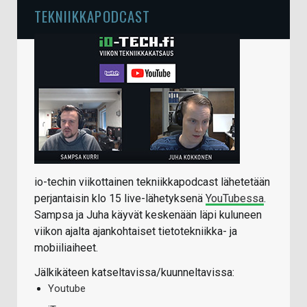
TEKNIIKKAPODCAST
io-techin viikottainen tekniikkapodcast lähetetään
perjantaisin klo 15 live-lähetyksenä
YouTubessa
.
Sampsa ja Juha käyvät keskenään läpi kuluneen
viikon ajalta ajankohtaiset tietotekniikka- ja
mobiiliaiheet.
Jälkikäteen katseltavissa/kuunneltavissa:
Youtube