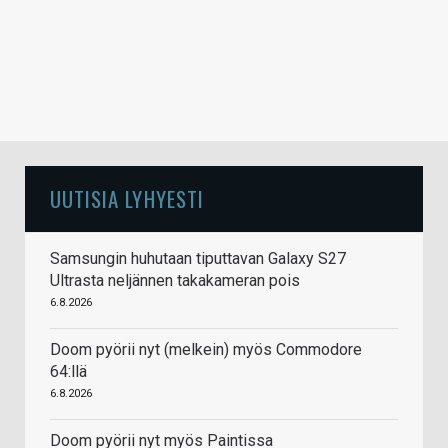
UUTISIA LYHYESTI
Samsungin huhutaan tiputtavan Galaxy S27
Ultrasta neljännen takakameran pois
6.8.2026
Doom pyörii nyt (melkein) myös Commodore
64:llä
6.8.2026
Doom pyörii nyt myös Paintissa