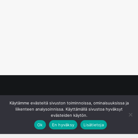
© S&J Media Oy
Käytämme evästeitä sivuston toiminnoissa, ominaisuuksissa ja
liikenteen analysoinnissa. Käyttämällä sivustoa hyväksyt
evästeiden käytön.
Ok
En hyväksy
Lisätietoja
;