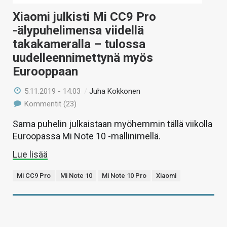
Xiaomi julkisti Mi CC9 Pro
-älypuhelimensa viidellä
takakameralla – tulossa
uudelleennimettynä myös
Eurooppaan
5.11.2019 - 14:03
/
Juha Kokkonen
Kommentit (23)
Sama puhelin julkaistaan myöhemmin tällä viikolla
Euroopassa Mi Note 10 -mallinimellä.
Lue lisää
Mi CC9 Pro
Mi Note 10
Mi Note 10 Pro
Xiaomi