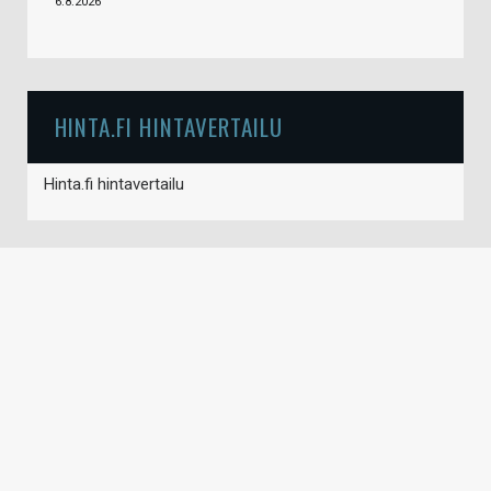
6.8.2026
HINTA.FI HINTAVERTAILU
Hinta.fi hintavertailu