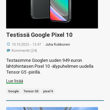
Testissä Google Pixel 10
10.10.2025 - 13:47
/
Juha Kokkonen
Kommentit (24)
Testasimme Googlen uuden 949 euron
lähtöhintaisen Pixel 10 -älypuhelimen uudella
Tensor G5 -piirillä.
Lue lisää
Google
Tensor G5
pixel 9