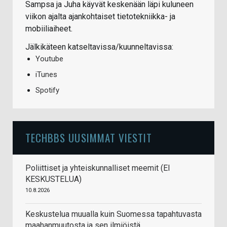
Sampsa ja Juha käyvät keskenään läpi kuluneen
viikon ajalta ajankohtaiset tietotekniikka- ja
mobiiliaiheet.
Jälkikäteen katseltavissa/kuunneltavissa:
Youtube
iTunes
Spotify
TECHBBS UUSIMMAT VIESTIT
Poliittiset ja yhteiskunnalliset meemit (EI
KESKUSTELUA)
10.8.2026
Keskustelua muualla kuin Suomessa tapahtuvasta
maahanmuutosta ja sen ilmiöistä