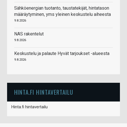
Sähköenergian tuotanto, taustatekijät, hintatason
määräytyminen, yms yleinen keskustelu aiheesta
9.8.2026
NAS rakentelut
9.8.2026
Keskustelu ja palaute Hyvät tarjoukset -alueesta
9.8.2026
HINTA.FI HINTAVERTAILU
Hinta.fi hintavertailu