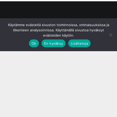
© S&J Media Oy
Käytämme evästeitä sivuston toiminnoissa, ominaisuuksissa ja
liikenteen analysoinnissa. Käyttämällä sivustoa hyväksyt
evästeiden käytön.
Ok
En hyväksy
Lisätietoja
;