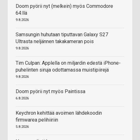
Doom pyörii nyt (melkein) myös Commodore
64:llä
9.8.2026
Samsungin huhutaan tiputtavan Galaxy S27
Ultrasta neljännen takakameran pois
9.8.2026
Tim Culpan: Applella on miljardin edestä iPhone-
puhelinten siruja odottamassa muistipiirejä
9.8.2026
Doom pyörii nyt myös Paintissa
6.8.2026
Keychron kehittää avoimen lähdekoodin
firmwarea pelihiiriin
5.8.2026