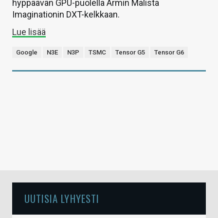
hyppäävän GPU-puolella Armin Malista
Imaginationin DXT-kelkkaan.
Lue lisää
Google
N3E
N3P
TSMC
Tensor G5
Tensor G6
UUTISIA LYHYESTI