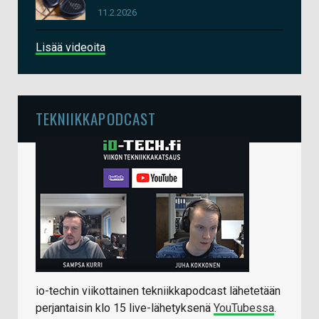
11.2.2026
Lisää videoita
TEKNIIKKAPODCAST
io-techin viikottainen tekniikkapodcast lähetetään
perjantaisin klo 15 live-lähetyksenä
YouTubessa
.