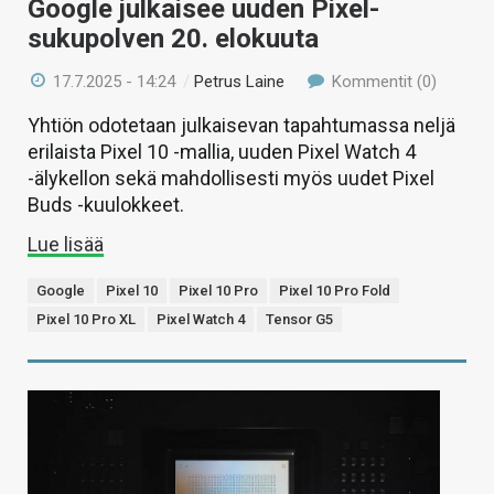
Google julkaisee uuden Pixel-
sukupolven 20. elokuuta
17.7.2025 - 14:24
/
Petrus Laine
Kommentit (0)
Yhtiön odotetaan julkaisevan tapahtumassa neljä
erilaista Pixel 10 -mallia, uuden Pixel Watch 4
-älykellon sekä mahdollisesti myös uudet Pixel
Buds -kuulokkeet.
Lue lisää
Google
Pixel 10
Pixel 10 Pro
Pixel 10 Pro Fold
Pixel 10 Pro XL
Pixel Watch 4
Tensor G5