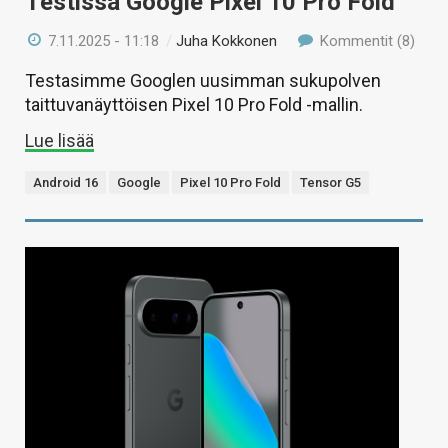
Testissä Google Pixel 10 Pro Fold
7.11.2025 - 11:18
/
Juha Kokkonen
Kommentit (8)
Testasimme Googlen uusimman sukupolven
taittuvanäyttöisen Pixel 10 Pro Fold -mallin.
Lue lisää
Android 16
Google
Pixel 10 Pro Fold
Tensor G5