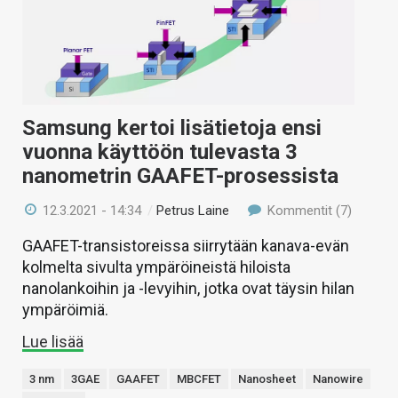
Samsung kertoi lisätietoja ensi
vuonna käyttöön tulevasta 3
nanometrin GAAFET-prosessista
12.3.2021 - 14:34
/
Petrus Laine
Kommentit (7)
GAAFET-transistoreissa siirrytään kanava-evän
kolmelta sivulta ympäröineistä hiloista
nanolankoihin ja -levyihin, jotka ovat täysin hilan
ympäröimiä.
Lue lisää
3 nm
3GAE
GAAFET
MBCFET
Nanosheet
Nanowire