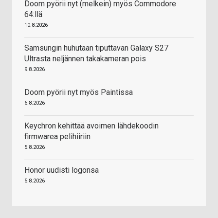
Doom pyörii nyt (melkein) myös Commodore
64:llä
10.8.2026
Samsungin huhutaan tiputtavan Galaxy S27
Ultrasta neljännen takakameran pois
9.8.2026
Doom pyörii nyt myös Paintissa
6.8.2026
Keychron kehittää avoimen lähdekoodin
firmwarea pelihiiriin
5.8.2026
Honor uudisti logonsa
5.8.2026