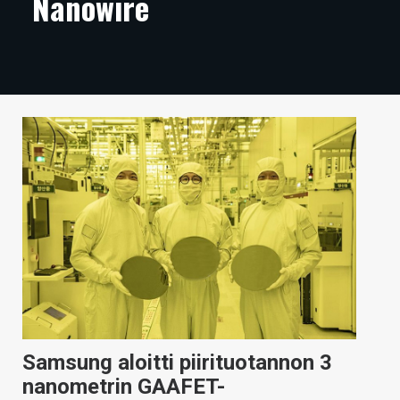
Nanowire
ARTIKKELIT
VIDEOT
TECHBBS
TIETOA
HINTA.FI
KAUPPA
VAIHDA TEEMA
HAKU
Samsung aloitti piirituotannon 3
nanometrin GAAFET-