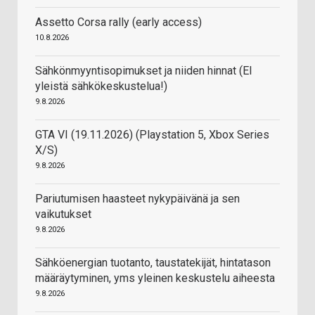
Assetto Corsa rally (early access)
10.8.2026
Sähkönmyyntisopimukset ja niiden hinnat (EI
yleistä sähkökeskustelua!)
9.8.2026
GTA VI (19.11.2026) (Playstation 5, Xbox Series
X/S)
9.8.2026
Pariutumisen haasteet nykypäivänä ja sen
vaikutukset
9.8.2026
Sähköenergian tuotanto, taustatekijät, hintatason
määräytyminen, yms yleinen keskustelu aiheesta
9.8.2026