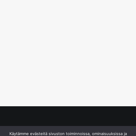
© S&J Media Oy
Käytämme evästeitä sivuston toiminnoissa, ominaisuuksissa ja