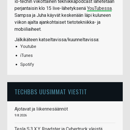
io-techin viikottainen tekniikkapodcast lähetetään
perjantaisin klo 15 live-lähetyksenä
YouTubessa
.
Sampsa ja Juha käyvät keskenään läpi kuluneen
viikon ajalta ajankohtaiset tietotekniikka- ja
mobiiliaiheet.
Jälkikäteen katseltavissa/kuunneltavissa:
Youtube
iTunes
Spotify
TECHBBS UUSIMMAT VIESTIT
Ajotavat ja liikennesäännöt
9.8.2026
Tesla S,3,X,Y, Roadster ja Cybertruck yleistä