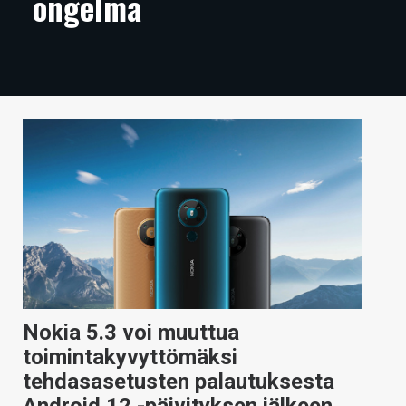
ongelma
ARTIKKELIT
VIDEOT
TECHBBS
TIETOA
HINTA.FI
KAUPPA
VAIHDA TEEMA
Nokia 5.3 voi muuttua
HAKU
toimintakyvyttömäksi
tehdasasetusten palautuksesta