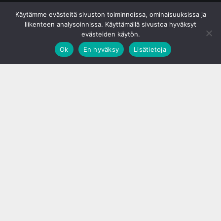
© S&J Media Oy
Käytämme evästeitä sivuston toiminnoissa, ominaisuuksissa ja
liikenteen analysoinnissa. Käyttämällä sivustoa hyväksyt
evästeiden käytön.
Ok
En hyväksy
Lisätietoja
;