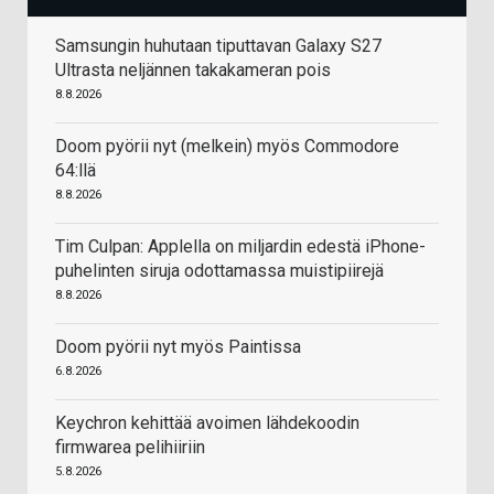
Samsungin huhutaan tiputtavan Galaxy S27
Ultrasta neljännen takakameran pois
8.8.2026
Doom pyörii nyt (melkein) myös Commodore
64:llä
8.8.2026
Tim Culpan: Applella on miljardin edestä iPhone-
puhelinten siruja odottamassa muistipiirejä
8.8.2026
Doom pyörii nyt myös Paintissa
6.8.2026
Keychron kehittää avoimen lähdekoodin
firmwarea pelihiiriin
5.8.2026