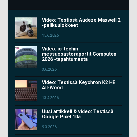
Video: Testissä Audeze Maxwell 2
-pelikuulokkeet
15.6.2026
Video: io-techin
messuosastoraportit Computex
2026 -tapahtumasta
3.6.2026
Video: Testissä Keychron K2 HE
All-Wood
13.4.2026
Uusi artikkeli & video: Testissä
Google Pixel 10a
9.3.2026