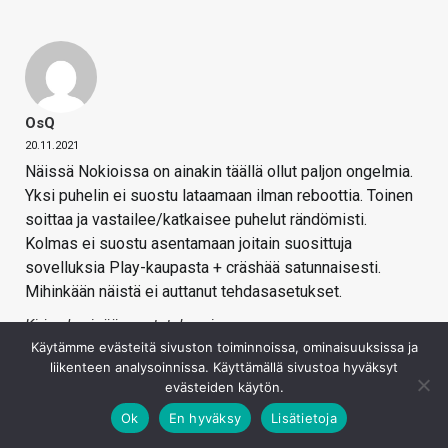
OsQ
20.11.2021
Näissä Nokioissa on ainakin täällä ollut paljon ongelmia.
Yksi puhelin ei suostu lataamaan ilman reboottia. Toinen
soittaa ja vastailee/katkaisee puhelut rändömisti.
Kolmas ei suostu asentamaan joitain suosittuja
sovelluksia Play-kaupasta + cräshää satunnaisesti.
Mihinkään näistä ei auttanut tehdasasetukset.
Kirjaudu sisään vastataksesi
Käytämme evästeitä sivuston toiminnoissa, ominaisuuksissa ja
liikenteen analysoinnissa. Käyttämällä sivustoa hyväksyt
evästeiden käytön.
Ok
En hyväksy
Lisätietoja