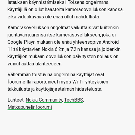
latauksen käynnistämiseksi. Toisena ongelmana
käyttäjillä on ollut haasteita kamerasovelluksen kanssa,
eikä videokuvaus ole enää ollut mahdollista.
Kamerasovelluksen ongelmat vaikuttaisivat kuitenkin
juontavan juurensa itse kamerasovellukseen, joka ei
Google Playn mukaan ole enää yhteensopiva Android
11:tä käyttävien Nokia 6.2:n ja 7.2:n kanssa ja joidenkin
käyttäjien mukaan sovelluksen päivitysten nollaus on
voinut auttaa tilanteeseen.
Vähemmän toistuvina ongelmina käyttäjät ovat
foorumeilla raportoineet myös Wi-Fi-yhteyksien
takkuilusta ja käyttöjärjestelmän hidastelusta.
Lähteet:
Nokia Community
,
TechBBS
,
Matkapuhelinfoorumi