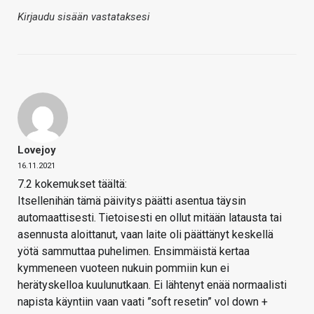
Kirjaudu sisään vastataksesi
Lovejoy
16.11.2021
7.2 kokemukset täältä:
Itsellenihän tämä päivitys päätti asentua täysin
automaattisesti. Tietoisesti en ollut mitään latausta tai
asennusta aloittanut, vaan laite oli päättänyt keskellä
yötä sammuttaa puhelimen. Ensimmäistä kertaa
kymmeneen vuoteen nukuin pommiin kun ei
herätyskelloa kuulunutkaan. Ei lähtenyt enää normaalisti
napista käyntiin vaan vaati ”soft resetin” vol down +