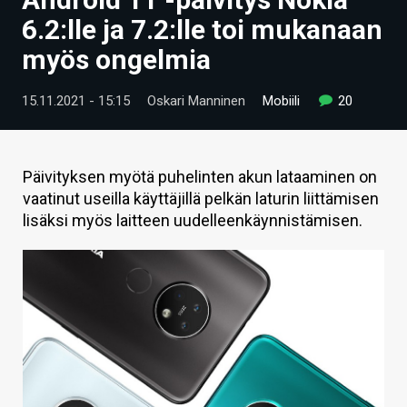
ARTIKKELIT
6.2:lle ja 7.2:lle toi mukanaan
myös ongelmia
VIDEOT
TECHBBS
15.11.2021 - 15:15
Oskari Manninen
Mobiili
20
TIETOA
HINTA.FI
Päivityksen myötä puhelinten akun lataaminen on
vaatinut useilla käyttäjillä pelkän laturin liittämisen
KAUPPA
lisäksi myös laitteen uudelleenkäynnistämisen.
VAIHDA TEEMA
HAKU