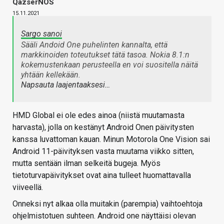
QazserNOS
15.11.2021
Sargo sanoi
Sääli Andoid One puhelinten kannalta, että
markkinoiden toteutukset tätä tasoa. Nokia 8.1:n
kokemustenkaan perusteella en voi suositella näitä
yhtään kellekään.
Napsauta laajentaaksesi…
HMD Global ei ole edes ainoa (niistä muutamasta
harvasta), jolla on kestänyt Android Onen päivitysten
kanssa luvattoman kauan. Minun Motorola One Vision sai
Android 11-päivityksen vasta muutama viikko sitten,
mutta sentään ilman selkeitä bugeja. Myös
tietoturvapäivitykset ovat aina tulleet huomattavalla
viiveellä.
Onneksi nyt alkaa olla muitakin (parempia) vaihtoehtoja
ohjelmistotuen suhteen. Android one näyttäisi olevan