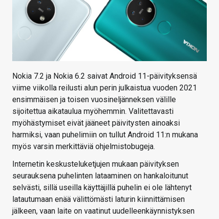
Nokia 7.2 ja Nokia 6.2 saivat Android 11-päivityksensä
viime viikolla reilusti alun perin julkaistua vuoden 2021
ensimmäisen ja toisen vuosineljänneksen välille
sijoitettua aikataulua myöhemmin. Valitettavasti
myöhästymiset eivät jääneet päivitysten ainoaksi
harmiksi, vaan puhelimiin on tullut Android 11:n mukana
myös varsin merkittäviä ohjelmistobugeja.
Internetin keskusteluketjujen mukaan päivityksen
seurauksena puhelinten lataaminen on hankaloitunut
selvästi, sillä useilla käyttäjillä puhelin ei ole lähtenyt
latautumaan enää välittömästi laturin kiinnittämisen
jälkeen, vaan laite on vaatinut uudelleenkäynnistyksen