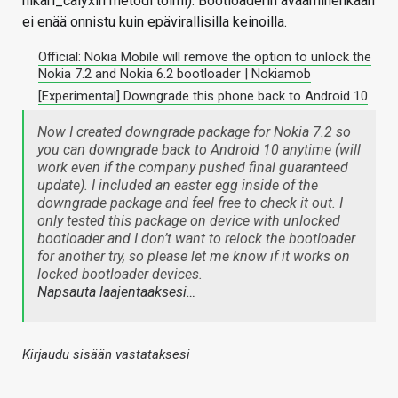
hikari_calyxin metodi toimi). Bootloaderin avaaminenkaan
ei enää onnistu kuin epävirallisilla keinoilla.
Official: Nokia Mobile will remove the option to unlock the
Nokia 7.2 and Nokia 6.2 bootloader | Nokiamob
[Experimental] Downgrade this phone back to Android 10
Now I created downgrade package for Nokia 7.2 so
you can downgrade back to Android 10 anytime (will
work even if the company pushed final guaranteed
update). I included an easter egg inside of the
downgrade package and feel free to check it out. I
only tested this package on device with unlocked
bootloader and I don’t want to relock the bootloader
for another try, so please let me know if it works on
locked bootloader devices.
Napsauta laajentaaksesi…
Kirjaudu sisään vastataksesi