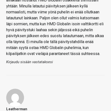
ainakaan nostanut HMD Globalin osakkeita silmissäni
yhtään. Minulla latautui päivityksen jälkeen kyllä
normaalisti, mutta viime yönä puhelin ei enää ollutkaan
latautunut lainkaan. Paljon olen ollut valmis katsomaan
läpi sormien, mutta kun HMD Globalin isoin valttikortti eli
hyvä päivitystuki laahaa sekin jäljessä eikä puhelin
päivityksen jälkeen edes suostu latautumaan, mitta alkaa
olla täynnä. Ei minulla ole tällä päivitystahdilla enää
mitään syytä ostaa HMD Globalin puhelimia, kun
kilpailijatkin ovat vieläpä parantaneet tässä suhteessa.
Kirjaudu sisään vastataksesi
Leatherman