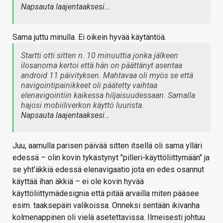
Napsauta laajentaaksesi…
Sama juttu minulla. Ei oikein hyvää käytäntöä.
Startti otti sitten n. 10 minuuttia jonka jälkeen
ilosanoma kertoi että hän on päättänyt asentaa
android 11 päivityksen. Mahtavaa oli myös se että
navigointipainikkeet oli päätetty vaihtaa
elenavigointiin kaikessa hiljaisuudessaan. Samalla
hajosi mobiiliverkon käyttö luurista.
Napsauta laajentaaksesi…
Juu, aamulla parisen päivää sitten itsellä oli sama ylläri
edessä – olin kovin tykästynyt "pilleri-käyttöliittymään" ja
se yht’äkkiä edessä elenavigaatio jota en edes osannut
käyttää ihan äkkiä – ei ole kovin hyvää
käyttöliittymädesignia että pitää arvailla miten pääsee
esim. taaksepäin valikoissa. Onneksi sentään ikivanha
kolmenappinen oli vielä asetettavissa. Ilmeisesti johtuu