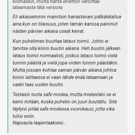
kolmaskin, mutta häntä ehdittiin varoittaa
lataamasta tätä versiota.
Eli aikaisemmin mainitsin harrastavani pätkälatailua
aina kun on tilaisuus, joten tämän kanssa paininut
näiden päivien aikana useat kerrat.
Kun puhelimen buuttaa lataus toimii. Johto ei
tarvitse olla kiinni buutin aikana. Heti buutin jälkeen
lataus toimii normaalisti, joskus lataus toimii vielä
tunnin päästä ja vielä jopa viiden tunnin päästäkin.
Mutta jossain kohtaa saman päivän aikana johtoa
kiinni laittaessa ei vaan lähde enää lataamaan ja
vaatii taas uuden buutin.
Testasin tuota safe modea, mutta mielestäni se ei
kerro mitään, koska puhelin on juuri buutattu. Sitä
täytyisi pitää safe modessa vuorokausi, jotta vika
tulisi esiin.
Napsauta laajentaaksesi…