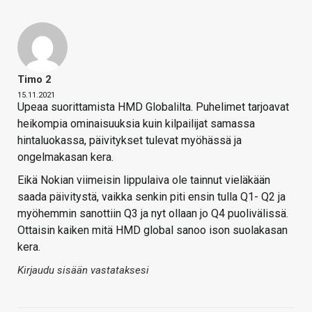
Timo 2
15.11.2021
Upeaa suorittamista HMD Globalilta. Puhelimet tarjoavat
heikompia ominaisuuksia kuin kilpailijat samassa
hintaluokassa, päivitykset tulevat myöhässä ja
ongelmakasan kera.
Eikä Nokian viimeisin lippulaiva ole tainnut vieläkään
saada päivitystä, vaikka senkin piti ensin tulla Q1- Q2 ja
myöhemmin sanottiin Q3 ja nyt ollaan jo Q4 puolivälissä.
Ottaisin kaiken mitä HMD global sanoo ison suolakasan
kera.
Kirjaudu sisään vastataksesi