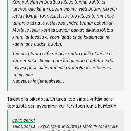
Kun puhelimen buuttaa lataus toimii. Johto ei
tarvitse olla kiinni buutin aikana. Heti buutin jälkeen
lataus toimii normaalisti, joskus lataus toimii vielä
tunnin päästä ja vielä jopa viiden tunnin päästäkin.
Mutta jossain kohtaa saman päivän aikana johtoa
kiinni laittaessa ei vaan lähde enää lataamaan ja
vaatii taas uuden buutin.
Testasin tuota safe modea, mutta mielestäni se ei
kerro mitään, koska puhelin on juuri buutattu. Sitä
täytyisi pitää safe modessa vuorokausi, jotta vika
tulisi esiin.
Napsauta laajentaaksesi…
Taidat olla oikeassa. En taida itse viitsiä yrittää safe-
testausta sen syvemmin kun tarvitsen luuria kuintekin
conn sanoi
Taloudessa 2 kyseistä puhelinta ja lähisuvussa vielä