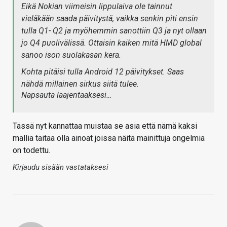
Eikä Nokian viimeisin lippulaiva ole tainnut
vieläkään saada päivitystä, vaikka senkin piti ensin
tulla Q1- Q2 ja myöhemmin sanottiin Q3 ja nyt ollaan
jo Q4 puolivälissä. Ottaisin kaiken mitä HMD global
sanoo ison suolakasan kera.
Kohta pitäisi tulla Android 12 päivitykset. Saas
nähdä millainen sirkus siitä tulee.
Napsauta laajentaaksesi…
Tässä nyt kannattaa muistaa se asia että nämä kaksi
mallia taitaa olla ainoat joissa näitä mainittuja ongelmia
on todettu.
Kirjaudu sisään vastataksesi