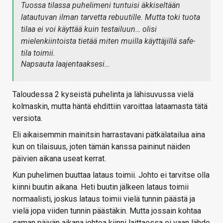
Tuossa tilassa puhelimeni tuntuisi äkkiseltään
latautuvan ilman tarvetta rebuutille. Mutta toki tuota
tilaa ei voi käyttää kuin testailuun… olisi
mielenkiintoista tietää miten muilla käyttäjillä safe-
tila toimii.
Napsauta laajentaaksesi…
Taloudessa 2 kyseistä puhelinta ja lähisuvussa vielä
kolmaskin, mutta häntä ehdittiin varoittaa lataamasta tätä
versiota.
Eli aikaisemmin mainitsin harrastavani pätkälatailua aina
kun on tilaisuus, joten tämän kanssa paininut näiden
päivien aikana useat kerrat.
Kun puhelimen buuttaa lataus toimii. Johto ei tarvitse olla
kiinni buutin aikana. Heti buutin jälkeen lataus toimii
normaalisti, joskus lataus toimii vielä tunnin päästä ja
vielä jopa viiden tunnin päästäkin. Mutta jossain kohtaa
saman päivän aikana johtoa kiinni laittaessa ei vaan lähde