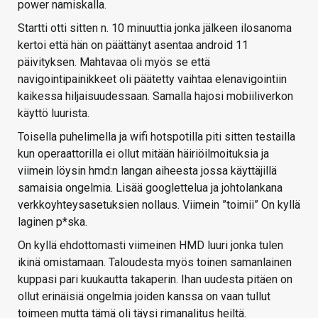
power namiskalla.
Startti otti sitten n. 10 minuuttia jonka jälkeen ilosanoma
kertoi että hän on päättänyt asentaa android 11
päivityksen. Mahtavaa oli myös se että
navigointipainikkeet oli päätetty vaihtaa elenavigointiin
kaikessa hiljaisuudessaan. Samalla hajosi mobiiliverkon
käyttö luurista.
Toisella puhelimella ja wifi hotspotilla piti sitten testailla
kun operaattorilla ei ollut mitään häiriöilmoituksia ja
viimein löysin hmd:n langan aiheesta jossa käyttäjillä
samaisia ongelmia. Lisää googlettelua ja johtolankana
verkkoyhteysasetuksien nollaus. Viimein ”toimii” On kyllä
laginen p*ska.
On kyllä ehdottomasti viimeinen HMD luuri jonka tulen
ikinä omistamaan. Taloudesta myös toinen samanlainen
kuppasi pari kuukautta takaperin. Ihan uudesta pitäen on
ollut erinäisiä ongelmia joiden kanssa on vaan tullut
toimeen mutta tämä oli täysi rimanalitus heiltä.