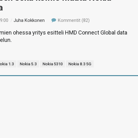
a
19:00
/
Juha Kokkonen
Kommentit (82)
mien ohessa yritys esitteli HMD Connect Global data
elun.
okia 1.3
Nokia 5.3
Nokia 5310
Nokia 8.3 5G