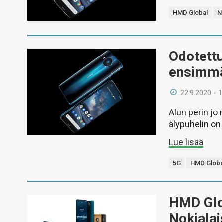
HMD Global
N
Odotettu
ensimmäi
22.9.2020 - 
Alun perin j
älypuhelin on 
Lue lisää
5G
HMD Globa
HMD Glo
Nokiala