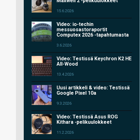
Maxwell 2 -pelikuulokkeet
15.6.2026
Video: io-techin
messuosastoraportit
Computex 2026 -tapahtumasta
3.6.2026
Video: Testissä Keychron K2 HE
All-Wood
13.4.2026
Uusi artikkeli & video: Testissä
Google Pixel 10a
9.3.2026
Video: Testissä Asus ROG
Kithara -pelikuulokkeet
11.2.2026