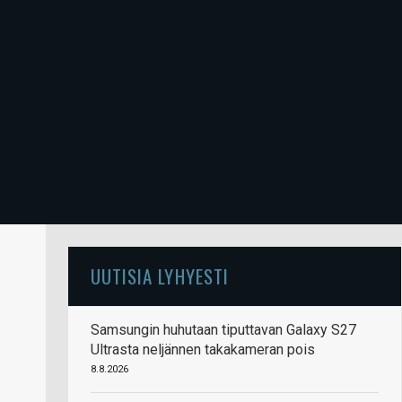
UUTISIA LYHYESTI
Samsungin huhutaan tiputtavan Galaxy S27
Ultrasta neljännen takakameran pois
8.8.2026