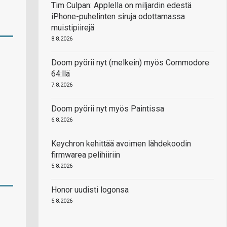
Tim Culpan: Applella on miljardin edestä
iPhone-puhelinten siruja odottamassa
muistipiirejä
8.8.2026
Doom pyörii nyt (melkein) myös Commodore
64:llä
7.8.2026
Doom pyörii nyt myös Paintissa
6.8.2026
Keychron kehittää avoimen lähdekoodin
firmwarea pelihiiriin
5.8.2026
Honor uudisti logonsa
5.8.2026