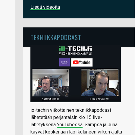
Lisää videoita
TEKNIIKKAPODCAST
io-techin viikottainen tekniikkapodcast
lähetetään perjantaisin klo 15 live-
lähetyksenä
YouTubessa
. Sampsa ja Juha
käyvät keskenään läpi kuluneen viikon ajalta