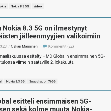
okia
Nokia 8.3 5G
video
 Nokia 8.3 5G on ilmestynyt
sten jälleenmyyjien valikoimiin
13:23
/
Oskari Manninen
Kommentit (22)
o maaliskuussa esitelty HMD Globalin ensimmäinen 5G-
tulossa viimein saataville 2. lokakuuta.
l
Nokia 8.3 5G
Snapdragon 765G
bal esitteli ensimmäisen 5G-
isen sekä kolme muuta Nokia-