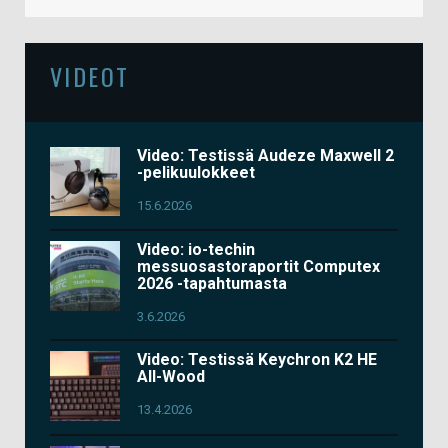
VIDEOT
Video: Testissä Audeze Maxwell 2
-pelikuulokkeet
15.6.2026
Video: io-techin
messuosastoraportit Computex
2026 -tapahtumasta
3.6.2026
Video: Testissä Keychron K2 HE
All-Wood
13.4.2026