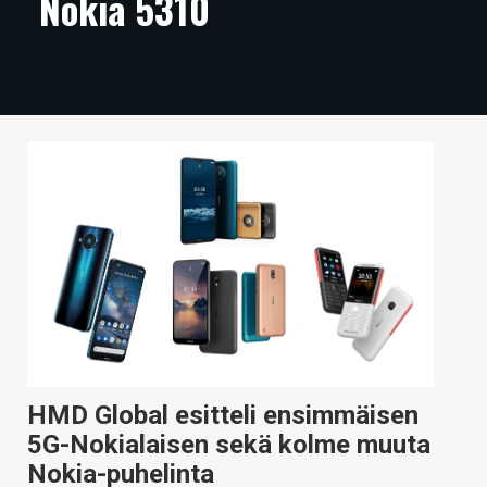
Nokia 5310
ARTIKKELIT
VIDEOT
TECHBBS
TIETOA
HINTA.FI
KAUPPA
VAIHDA TEEMA
HAKU
HMD Global esitteli ensimmäisen
5G-Nokialaisen sekä kolme muuta
Nokia-puhelinta