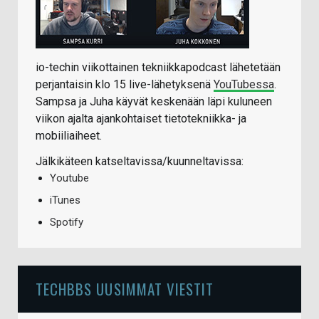
io-techin viikottainen tekniikkapodcast lähetetään
perjantaisin klo 15 live-lähetyksenä
YouTubessa
.
Sampsa ja Juha käyvät keskenään läpi kuluneen
viikon ajalta ajankohtaiset tietotekniikka- ja
mobiiliaiheet.
Jälkikäteen katseltavissa/kuunneltavissa:
Youtube
iTunes
Spotify
TECHBBS UUSIMMAT VIESTIT