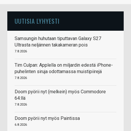
UUTISIA LYHYESTI
Samsungin huhutaan tiputtavan Galaxy S27
Ultrasta neljännen takakameran pois
7.8.2026
Tim Culpan: Applella on miljardin edestä iPhone-
puhelinten siruja odottamassa muistipiirejä
7.8.2026
Doom pyörii nyt (melkein) myös Commodore
64:llä
7.8.2026
Doom pyörii nyt myös Paintissa
6.8.2026