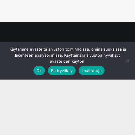
© S&J Media Oy
Käytämme evästeitä sivuston toiminnoissa, ominaisuuksissa ja
liikenteen analysoinnissa. Käyttämällä sivustoa hyväksyt
evästeiden käytön.
Ok
En hyväksy
Lisätietoja
;