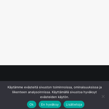
© S&J Media Oy
Käytämme evästeitä sivuston toiminnoissa, ominaisuuksissa ja
liikenteen analysoinnissa. Käyttämällä sivustoa hyväksyt
evästeiden käytön.
Ok
En hyväksy
Lisätietoja