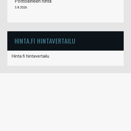
Polttoaineen hinta
5.8.2026
HINTA.FI HINTAVERTAILU
Hinta.fi hintavertailu