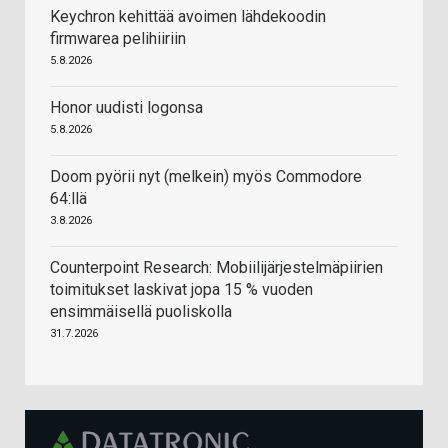
Keychron kehittää avoimen lähdekoodin
firmwarea pelihiiriin
5.8.2026
Honor uudisti logonsa
5.8.2026
Doom pyörii nyt (melkein) myös Commodore
64:llä
3.8.2026
Counterpoint Research: Mobiilijärjestelmäpiirien
toimitukset laskivat jopa 15 % vuoden
ensimmäisellä puoliskolla
31.7.2026