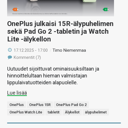
OnePlus julkaisi 15R-älypuhelimen
sekä Pad Go 2 -tabletin ja Watch
Lite -älykellon
17.12.2025 - 17:00
/
Timo Niemenmaa
Kommentit (7)
Uutuudet sijoittuvat ominaisuuksiltaan ja
hinnoittelultaan hieman valmistajan
lippulaivatuotteiden alapuolelle.
Lue lisää
OnePlus
OnePlus 15R
OnePlus Pad Go 2
OnePlus Watch Lite
tabletit
Älykellot
älypuhelimet