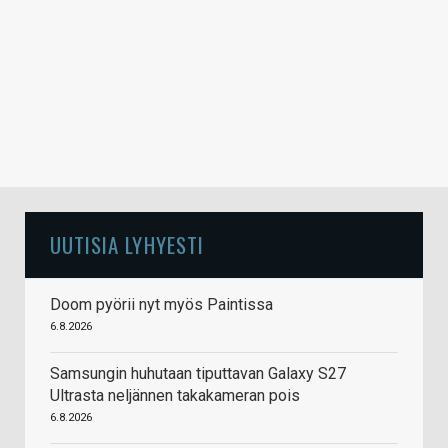
UUTISIA LYHYESTI
Doom pyörii nyt myös Paintissa
6.8.2026
Samsungin huhutaan tiputtavan Galaxy S27
Ultrasta neljännen takakameran pois
6.8.2026