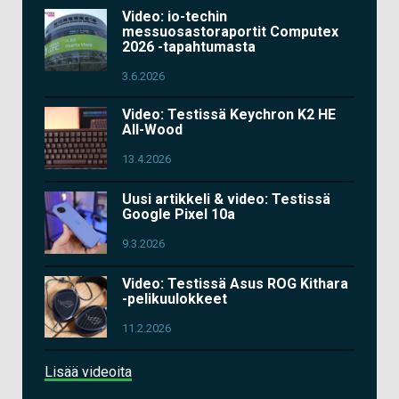
Video: io-techin
messuosastoraportit Computex
2026 -tapahtumasta
3.6.2026
Video: Testissä Keychron K2 HE
All-Wood
13.4.2026
Uusi artikkeli & video: Testissä
Google Pixel 10a
9.3.2026
Video: Testissä Asus ROG Kithara
-pelikuulokkeet
11.2.2026
Lisää videoita