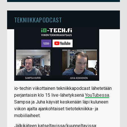
TEKNIIKKAPODCAST
io-techin viikottainen tekniikkapodcast lähetetään
perjantaisin klo 15 live-lähetyksenä
YouTubessa
.
Sampsa ja Juha käyvät keskenään läpi kuluneen
viikon ajalta ajankohtaiset tietotekniikka- ja
mobiiliaiheet.
Jälkikäteen katseltavissa/kuunneltavissa: