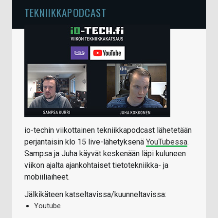
TEKNIIKKAPODCAST
io-techin viikottainen tekniikkapodcast lähetetään
perjantaisin klo 15 live-lähetyksenä
YouTubessa
.
Sampsa ja Juha käyvät keskenään läpi kuluneen
viikon ajalta ajankohtaiset tietotekniikka- ja
mobiiliaiheet.
Jälkikäteen katseltavissa/kuunneltavissa:
Youtube