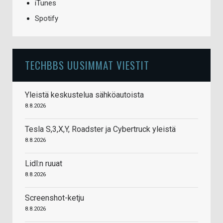
iTunes
Spotify
TECHBBS UUSIMMAT VIESTIT
Yleistä keskustelua sähköautoista
8.8.2026
Tesla S,3,X,Y, Roadster ja Cybertruck yleistä
8.8.2026
Lidl:n ruuat
8.8.2026
Screenshot-ketju
8.8.2026