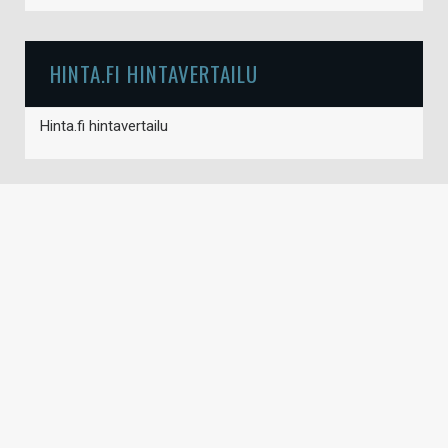
HINTA.FI HINTAVERTAILU
Hinta.fi hintavertailu