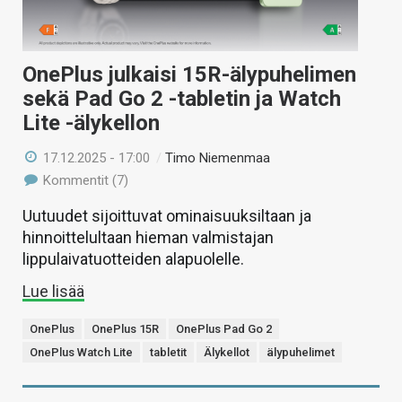
OnePlus julkaisi 15R-älypuhelimen
sekä Pad Go 2 -tabletin ja Watch
Lite -älykellon
17.12.2025 - 17:00
/
Timo Niemenmaa
Kommentit (7)
Uutuudet sijoittuvat ominaisuuksiltaan ja
hinnoittelultaan hieman valmistajan
lippulaivatuotteiden alapuolelle.
Lue lisää
OnePlus
OnePlus 15R
OnePlus Pad Go 2
OnePlus Watch Lite
tabletit
Älykellot
älypuhelimet