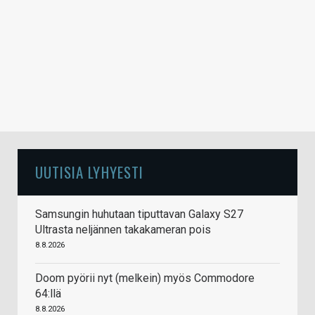
UUTISIA LYHYESTI
Samsungin huhutaan tiputtavan Galaxy S27
Ultrasta neljännen takakameran pois
8.8.2026
Doom pyörii nyt (melkein) myös Commodore
64:llä
8.8.2026