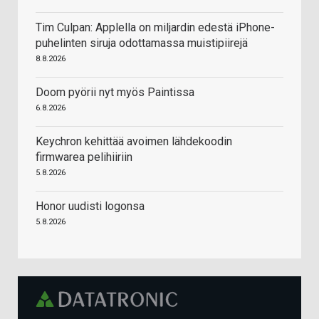
Tim Culpan: Applella on miljardin edestä iPhone-
puhelinten siruja odottamassa muistipiirejä
8.8.2026
Doom pyörii nyt myös Paintissa
6.8.2026
Keychron kehittää avoimen lähdekoodin
firmwarea pelihiiriin
5.8.2026
Honor uudisti logonsa
5.8.2026