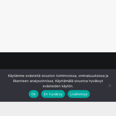
© S&J Media Oy
Käytämme evästeitä sivuston toiminnoissa, ominaisuuksissa ja
liikenteen analysoinnissa. Käyttämällä sivustoa hyväksyt
evästeiden käytön.
Ok
En hyväksy
Lisätietoja
;