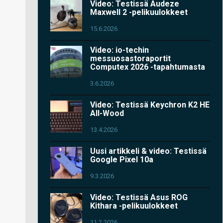
Video: Testissä Audeze
Maxwell 2 -pelikuulokkeet
15.6.2026
Video: io-techin
messuosastoraportit
Computex 2026 -tapahtumasta
3.6.2026
Video: Testissä Keychron K2 HE
All-Wood
13.4.2026
Uusi artikkeli & video: Testissä
Google Pixel 10a
9.3.2026
Video: Testissä Asus ROG
Kithara -pelikuulokkeet
11.2.2026