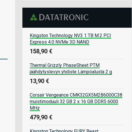
Kingston Technology NV3 1 TB M.2 PCI
Express 4.0 NVMe 3D NAND
158,90 €
Thermal Grizzly PhaseSheet PTM
jäähdytyslevyn yhdiste Lämpöalusta 2 g
13,90 €
Corsair Vengeance CMK32GX5M2B6000C38
muistimoduuli 32 GB 2 x 16 GB DDR5 6000
MHz
479,90 €
Kingston Technology FURY Beast