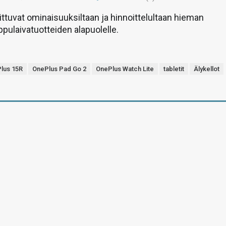
ittuvat ominaisuuksiltaan ja hinnoittelultaan hieman
ppulaivatuotteiden alapuolelle.
lus 15R
OnePlus Pad Go 2
OnePlus Watch Lite
tabletit
Älykellot