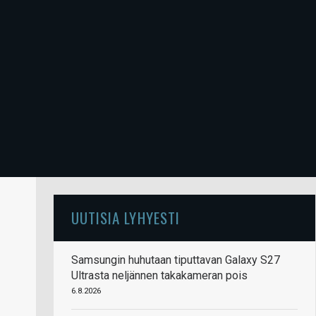
UUTISIA LYHYESTI
Samsungin huhutaan tiputtavan Galaxy S27
Ultrasta neljännen takakameran pois
6.8.2026