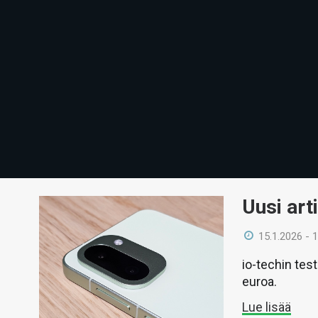
Uusi art
15.1.2026 - 
io-techin tes
euroa.
Lue lisää