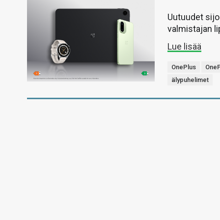
Uutuudet sijo
valmistajan li
Lue lisää
OnePlus
OneP
älypuhelimet