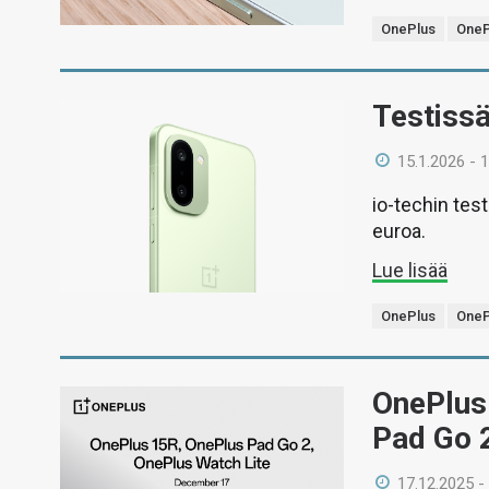
OnePlus
OneP
Testiss
15.1.2026 - 
io-techin tes
euroa.
Lue lisää
OnePlus
OneP
OnePlus 
Pad Go 2
17.12.2025 -