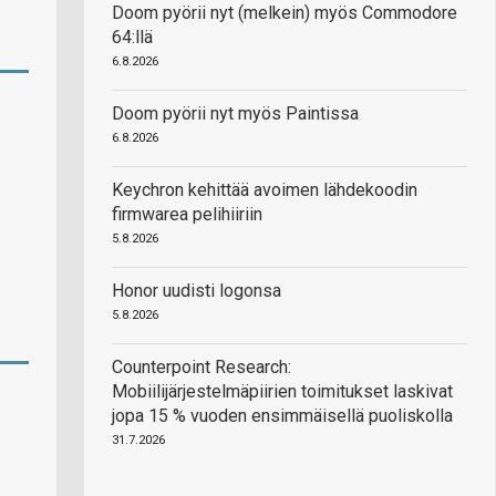
Doom pyörii nyt (melkein) myös Commodore
64:llä
6.8.2026
Doom pyörii nyt myös Paintissa
6.8.2026
Keychron kehittää avoimen lähdekoodin
firmwarea pelihiiriin
5.8.2026
Honor uudisti logonsa
5.8.2026
Counterpoint Research:
Mobiilijärjestelmäpiirien toimitukset laskivat
jopa 15 % vuoden ensimmäisellä puoliskolla
31.7.2026