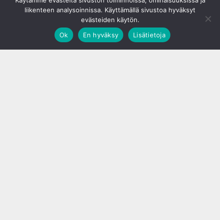
Käytämme evästeitä sivuston toiminnoissa, ominaisuuksissa ja
liikenteen analysoinnissa. Käyttämällä sivustoa hyväksyt
evästeiden käytön.
Ok
En hyväksy
Lisätietoja
;