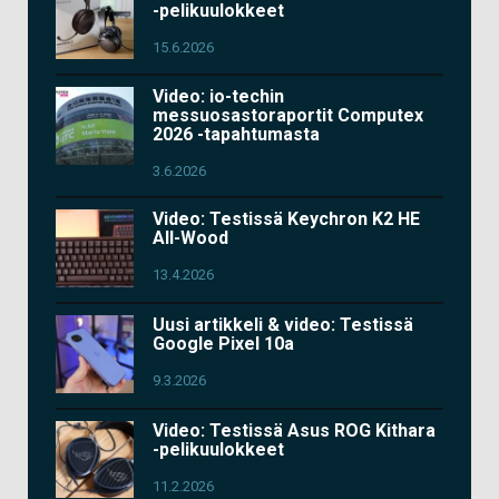
-pelikuulokkeet
15.6.2026
Video: io-techin
messuosastoraportit Computex
2026 -tapahtumasta
3.6.2026
Video: Testissä Keychron K2 HE
All-Wood
13.4.2026
Uusi artikkeli & video: Testissä
Google Pixel 10a
9.3.2026
Video: Testissä Asus ROG Kithara
-pelikuulokkeet
11.2.2026