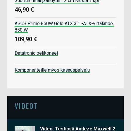
Suoritin Ilmanjäähdytin 12 cm Musta 1 kpl
46,90 €
ASUS Prime 850W Gold ATX 3.1 -ATX-virtalähde,
850 W
109,90 €
Datatronic pelikoneet
Komponenteille myös kasauspalvelu
VIDEOT
Video: Testissä Audeze Maxwell 2