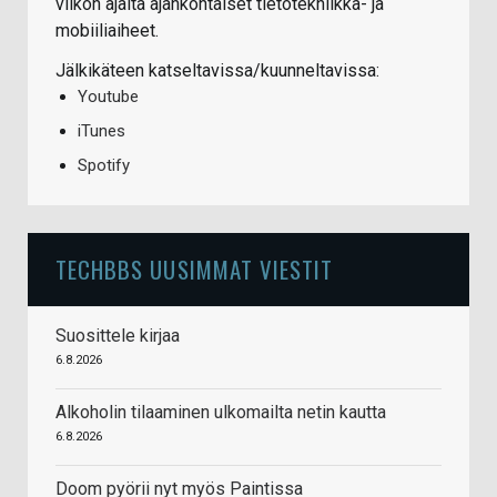
viikon ajalta ajankohtaiset tietotekniikka- ja
mobiiliaiheet.
Jälkikäteen katseltavissa/kuunneltavissa:
Youtube
iTunes
Spotify
TECHBBS UUSIMMAT VIESTIT
Suosittele kirjaa
6.8.2026
Alkoholin tilaaminen ulkomailta netin kautta
6.8.2026
Doom pyörii nyt myös Paintissa