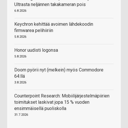
Ultrasta neljännen takakameran pois
6.8.2026
Keychron kehittää avoimen lähdekoodin
firmwarea pelihiiriin
5.8.2026
Honor uudisti logonsa
5.8.2026
Doom pyörii nyt (melkein) myös Commodore
64:llä
3.8.2026
Counterpoint Research: Mobiilijärjestelmäpiirien
toimitukset laskivat jopa 15 % vuoden
ensimmäisellä puoliskolla
31.7.2026