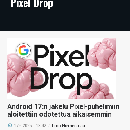
Pixel Drop
ARTIKKELIT
VIDEOT
TECHBBS
TIETOA
HINTA.FI
KAUPPA
VAIHDA TEEMA
Android 17:n jakelu Pixel-puhelimiin
HAKU
aloitettiin odotettua aikaisemmin
17.6.2026 - 18:42
/
Timo Niemenmaa