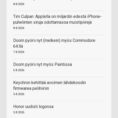
8.8.2026
Tim Culpan: Applella on miljardin edestä iPhone-
puhelinten siruja odottamassa muistipiirejä
8.8.2026
Doom pyörii nyt (melkein) myös Commodore
64:llä
7.8.2026
Doom pyörii nyt myös Paintissa
6.8.2026
Keychron kehittää avoimen lähdekoodin
firmwarea pelihiiriin
5.8.2026
Honor uudisti logonsa
5.8.2026