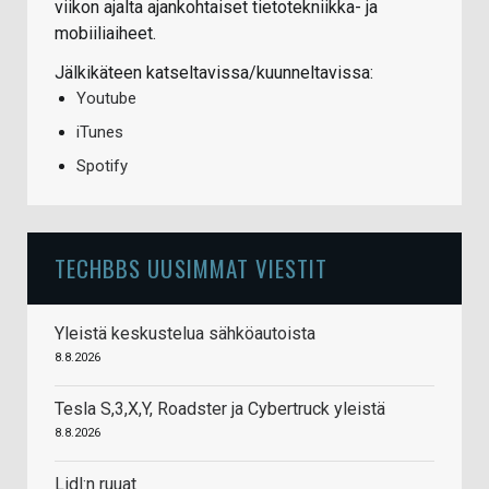
viikon ajalta ajankohtaiset tietotekniikka- ja
mobiiliaiheet.
Jälkikäteen katseltavissa/kuunneltavissa:
Youtube
iTunes
Spotify
TECHBBS UUSIMMAT VIESTIT
Yleistä keskustelua sähköautoista
8.8.2026
Tesla S,3,X,Y, Roadster ja Cybertruck yleistä
8.8.2026
Lidl:n ruuat