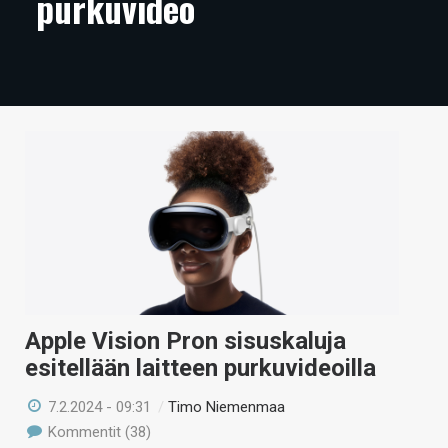
purkuvideo
ARTIKKELIT
VIDEOT
TECHBBS
TIETOA
HINTA.FI
KAUPPA
VAIHDA TEEMA
Apple Vision Pron sisuskaluja
esitellään laitteen purkuvideoilla
HAKU
7.2.2024 - 09:31
/
Timo Niemenmaa
Kommentit (38)