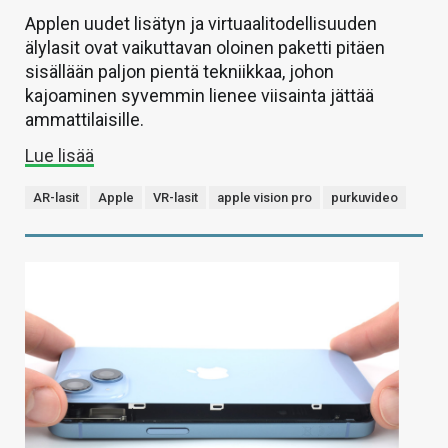
Applen uudet lisätyn ja virtuaalitodellisuuden
älylasit ovat vaikuttavan oloinen paketti pitäen
sisällään paljon pientä tekniikkaa, johon
kajoaminen syvemmin lienee viisainta jättää
ammattilaisille.
Lue lisää
AR-lasit
Apple
VR-lasit
apple vision pro
purkuvideo