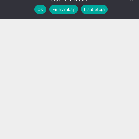
Ok
En hyväksy
Lisätietoja
;