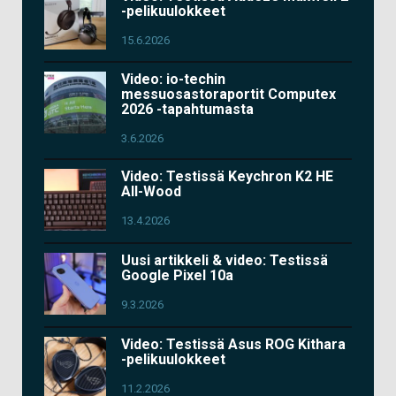
-pelikuulokkeet
15.6.2026
Video: io-techin
messuosastoraportit Computex
2026 -tapahtumasta
3.6.2026
Video: Testissä Keychron K2 HE
All-Wood
13.4.2026
Uusi artikkeli & video: Testissä
Google Pixel 10a
9.3.2026
Video: Testissä Asus ROG Kithara
-pelikuulokkeet
11.2.2026