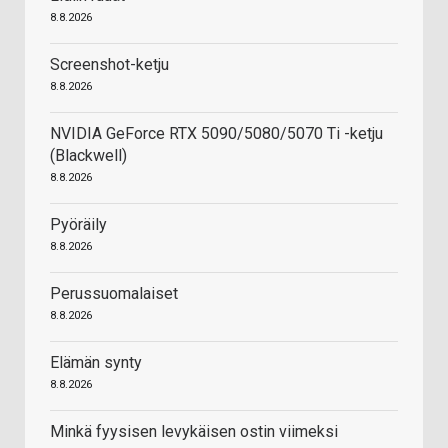
8.8.2026
Screenshot-ketju
8.8.2026
NVIDIA GeForce RTX 5090/5080/5070 Ti -ketju
(Blackwell)
8.8.2026
Pyöräily
8.8.2026
Perussuomalaiset
8.8.2026
Elämän synty
8.8.2026
Minkä fyysisen levykäisen ostin viimeksi