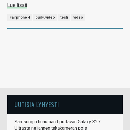
Lue lisää
Fairphone 4
purkuvideo
testi
video
UUTISIA LYHYESTI
Samsungin huhutaan tiputtavan Galaxy S27
Ultrasta neljännen takakameran pois