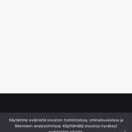
© S&J Media Oy
Käytämme evästeitä sivuston toiminnoissa, ominaisuuksissa ja
liikenteen analysoinnissa. Käyttämällä sivustoa hyväksyt
evästeiden käytön.