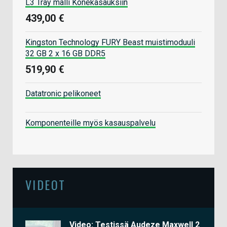
L3 Tray malli Konekasauksiin
439,00 €
Kingston Technology FURY Beast muistimoduuli
32 GB 2 x 16 GB DDR5
519,90 €
Datatronic pelikoneet
Komponenteille myös kasauspalvelu
VIDEOT
Video: Testissä Audeze Maxwell 2