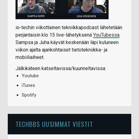
io-techin viikottainen tekniikkapodcast lähetetään
perjantaisin klo 15 live-lähetyksenä
YouTubessa
.
Sampsa ja Juha käyvät keskenään läpi kuluneen
viikon ajalta ajankohtaiset tietotekniikka- ja
mobiiliaiheet.
Jälkikäteen katseltavissa/kuunneltavissa:
Youtube
iTunes
Spotify
TECHBBS UUSIMMAT VIESTIT