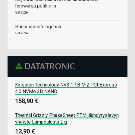
firmwarea pelihiiriin
5.8.2026
Honor uudisti logonsa
5.8.2026
Kingston Technology NV3 1 TB M.2 PCI Express
4.0 NVMe 3D NAND
158,90 €
Thermal Grizzly PhaseSheet PTM jäähdytyslevyn
yhdiste Lämpöalusta 2 g
13,90 €