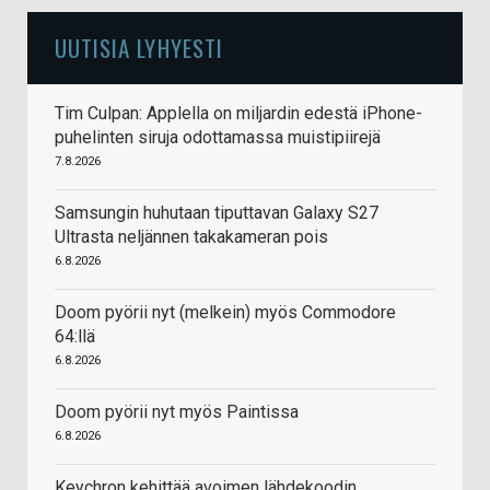
UUTISIA LYHYESTI
Tim Culpan: Applella on miljardin edestä iPhone-
puhelinten siruja odottamassa muistipiirejä
7.8.2026
Samsungin huhutaan tiputtavan Galaxy S27
Ultrasta neljännen takakameran pois
6.8.2026
Doom pyörii nyt (melkein) myös Commodore
64:llä
6.8.2026
Doom pyörii nyt myös Paintissa
6.8.2026
Keychron kehittää avoimen lähdekoodin