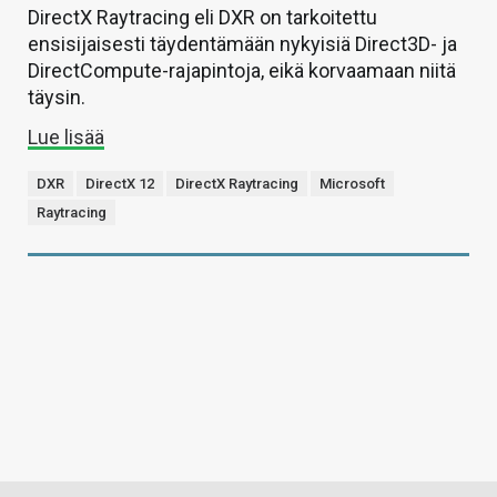
DirectX Raytracing eli DXR on tarkoitettu
ensisijaisesti täydentämään nykyisiä Direct3D- ja
DirectCompute-rajapintoja, eikä korvaamaan niitä
täysin.
Lue lisää
DXR
DirectX 12
DirectX Raytracing
Microsoft
Raytracing