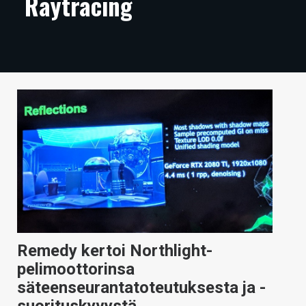
Raytracing
ARTIKKELIT
VIDEOT
TECHBBS
TIETOA
HINTA.FI
KAUPPA
VAIHDA TEEMA
Remedy kertoi Northlight-
HAKU
pelimoottorinsa
säteenseurantatoteutuksesta ja -