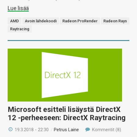
Lue lisää
AMD
Avoin lähdekoodi
Radeon ProRender
Radeon Rays
Raytracing
Microsoft esitteli lisäystä DirectX
12 -perheeseen: DirectX Raytracing
19.3.2018 - 22:30
/
Petrus Laine
Kommentit (8)