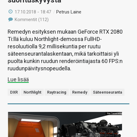
suorituskyvystä
17.10.2018 - 18:47
/
Petrus Laine
Kommentit (112)
Remedyn esityksen mukaan GeForce RTX 2080
Ti:llä kuluu Northlight-demossa FullHD-
resoluutiolla 9,2 millisekuntia per ruutu
säteenseurantalaskentaan, mikä tarkoittaisi yli
puolta kunkin ruudun renderöintiajasta 60 FPS:n
ruudunpäivitysnopeudella.
Lue lisää
DXR
Northlight
Raytracing
Remedy
Säteenseuranta