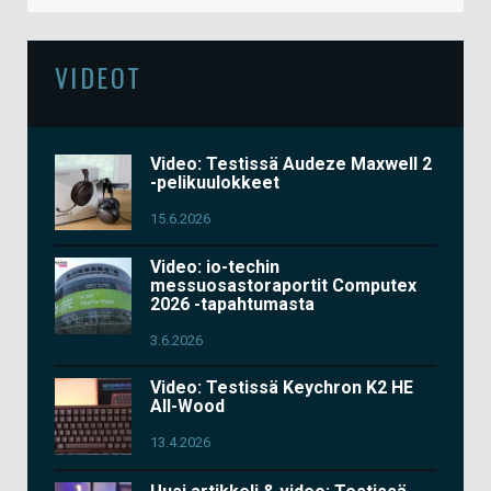
VIDEOT
Video: Testissä Audeze Maxwell 2
-pelikuulokkeet
15.6.2026
Video: io-techin
messuosastoraportit Computex
2026 -tapahtumasta
3.6.2026
Video: Testissä Keychron K2 HE
All-Wood
13.4.2026