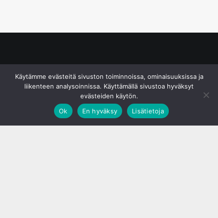
© S&J Media Oy
Käytämme evästeitä sivuston toiminnoissa, ominaisuuksissa ja
liikenteen analysoinnissa. Käyttämällä sivustoa hyväksyt
evästeiden käytön.
Ok
En hyväksy
Lisätietoja
;