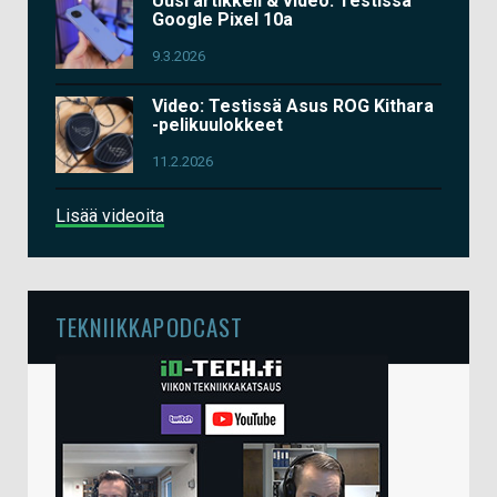
Uusi artikkeli & video: Testissä
Google Pixel 10a
9.3.2026
Video: Testissä Asus ROG Kithara
-pelikuulokkeet
11.2.2026
Lisää videoita
TEKNIIKKAPODCAST