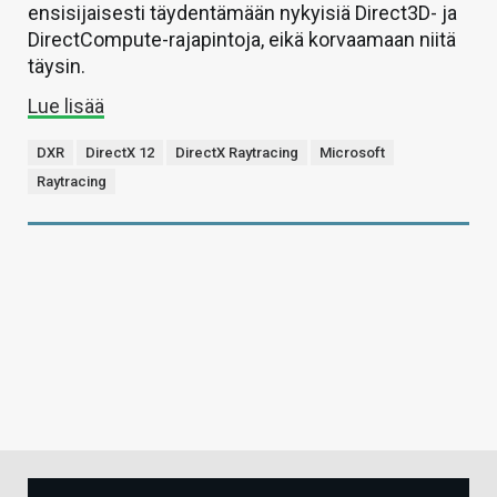
ensisijaisesti täydentämään nykyisiä Direct3D- ja
DirectCompute-rajapintoja, eikä korvaamaan niitä
täysin.
Lue lisää
DXR
DirectX 12
DirectX Raytracing
Microsoft
Raytracing