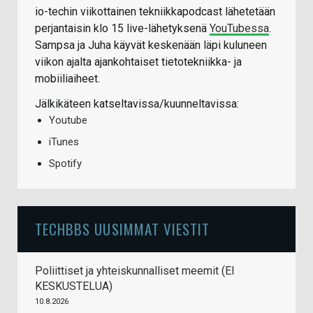
io-techin viikottainen tekniikkapodcast lähetetään
perjantaisin klo 15 live-lähetyksenä
YouTubessa
.
Sampsa ja Juha käyvät keskenään läpi kuluneen
viikon ajalta ajankohtaiset tietotekniikka- ja
mobiiliaiheet.
Jälkikäteen katseltavissa/kuunneltavissa:
Youtube
iTunes
Spotify
TECHBBS UUSIMMAT VIESTIT
Poliittiset ja yhteiskunnalliset meemit (EI
KESKUSTELUA)
10.8.2026