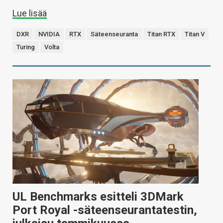
Lue lisää
DXR
NVIDIA
RTX
Säteenseuranta
Titan RTX
Titan V
Turing
Volta
UL Benchmarks esitteli 3DMark
Port Royal -säteenseurantatestin,