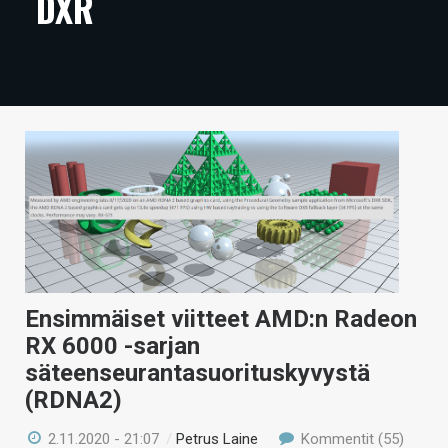
DXR
ARTIKKELIT
VIDEOT
TECHBBS
TIETOA
HINTA.FI
KAUPPA
VAIHDA TEEMA
Ensimmäiset viitteet AMD:n Radeon
RX 6000 -sarjan
säteenseurantasuorituskyvystä
HAKU
(RDNA2)
2.11.2020 - 21:07
/
Petrus Laine
Kommentit (55)