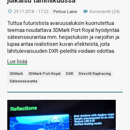
julkaisu tammikuussa
29.11.2018 - 17:22
/
Petrus Laine
Kommentit (24)
Tuttua futuristista avaruusaluksin kuorrutettua
teemaa noudattava 3DMark Port Royal hyödyntää
säteenseurantaa mm. heijastuksiin ja varjoihin ja
lupaa antaa realistisen kuvan efekteistä, joita
lähitulevaisuuden DXR-peleiltä voidaan odottaa.
Lue lisää
3DMark
3DMark Port Royal
DXR
DirectX Raytracing
Säteenseuranta