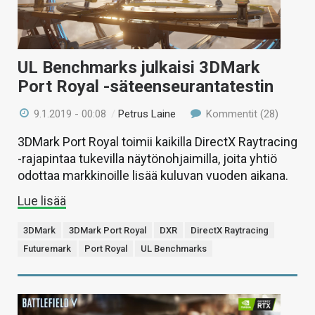
UL Benchmarks julkaisi 3DMark
Port Royal -säteenseurantatestin
9.1.2019 - 00:08
/
Petrus Laine
Kommentit (28)
3DMark Port Royal toimii kaikilla DirectX Raytracing
-rajapintaa tukevilla näytönohjaimilla, joita yhtiö
odottaa markkinoille lisää kuluvan vuoden aikana.
Lue lisää
3DMark
3DMark Port Royal
DXR
DirectX Raytracing
Futuremark
Port Royal
UL Benchmarks