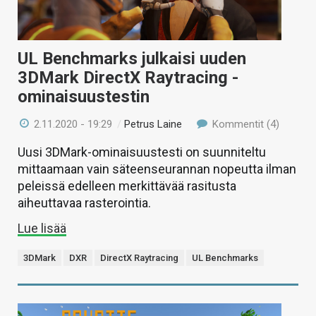
UL Benchmarks julkaisi uuden
3DMark DirectX Raytracing -
ominaisuustestin
2.11.2020 - 19:29
/
Petrus Laine
Kommentit (4)
Uusi 3DMark-ominaisuustesti on suunniteltu
mittaamaan vain säteenseurannan nopeutta ilman
peleissä edelleen merkittävää rasitusta
aiheuttavaa rasterointia.
Lue lisää
3DMark
DXR
DirectX Raytracing
UL Benchmarks