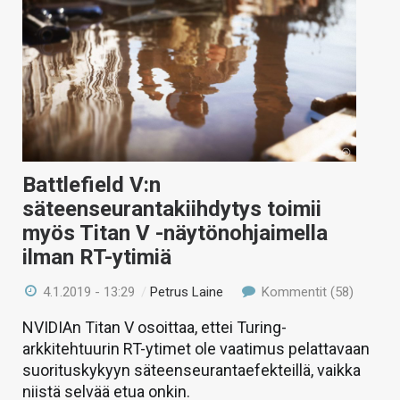
Battlefield V:n
säteenseurantakiihdytys toimii
myös Titan V -näytönohjaimella
ilman RT-ytimiä
4.1.2019 - 13:29
/
Petrus Laine
Kommentit (58)
NVIDIAn Titan V osoittaa, ettei Turing-
arkkitehtuurin RT-ytimet ole vaatimus pelattavaan
suorituskykyyn säteenseurantaefekteillä, vaikka
niistä selvää etua onkin.