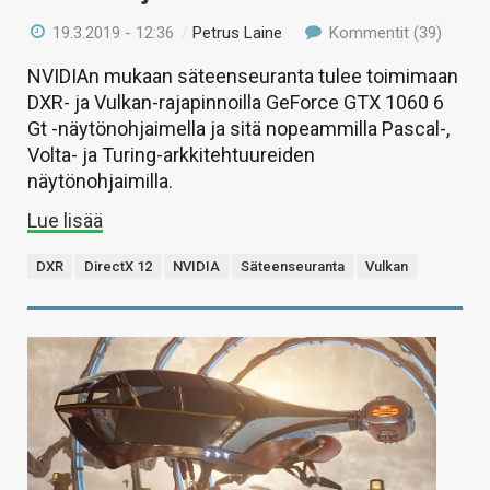
19.3.2019 - 12:36
/
Petrus Laine
Kommentit (39)
NVIDIAn mukaan säteenseuranta tulee toimimaan
DXR- ja Vulkan-rajapinnoilla GeForce GTX 1060 6
Gt -näytönohjaimella ja sitä nopeammilla Pascal-,
Volta- ja Turing-arkkitehtuureiden
näytönohjaimilla.
Lue lisää
DXR
DirectX 12
NVIDIA
Säteenseuranta
Vulkan