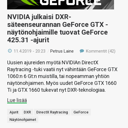
NVIDIA julkaisi DXR-
säteenseurannan GeForce GTX -
näytönohjaimille tuovat GeForce
425.31 -ajurit
11.4.2019 - 20:23
/
Petrus Laine
Kommentit (42)
Uusien ajureiden myötä NVIDIAn DirectX
Raytracing -tuki vaatii nyt vähintään GeForce GTX
1060:n 6 Gt:n muistilla, tai nopeamman yhtiön
näytönohjaimen. Myös uudet GeForce GTX 1660
Ti ja GTX 1660 tukevat nyt DXR-teknologiaa.
Lue lisää
Ajurit
DXR
DirectX Raytracing
GeForce
Näytönohjaimet