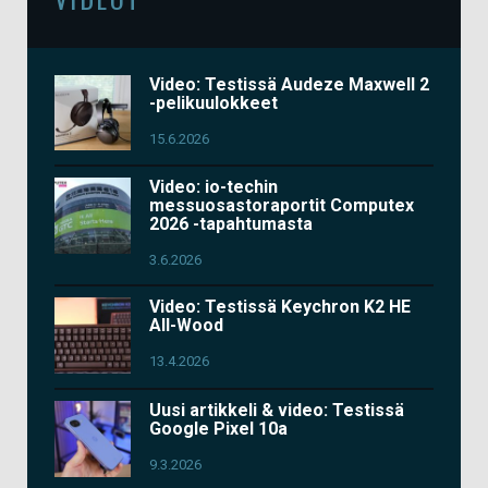
Video: Testissä Audeze Maxwell 2
-pelikuulokkeet
15.6.2026
Video: io-techin
messuosastoraportit Computex
2026 -tapahtumasta
3.6.2026
Video: Testissä Keychron K2 HE
All-Wood
13.4.2026
Uusi artikkeli & video: Testissä
Google Pixel 10a
9.3.2026