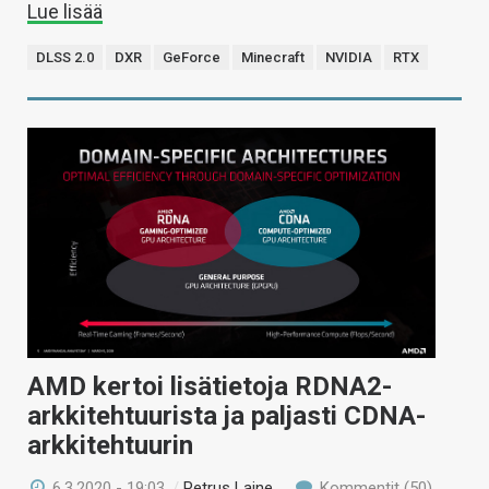
Lue lisää
DLSS 2.0
DXR
GeForce
Minecraft
NVIDIA
RTX
AMD kertoi lisätietoja RDNA2-
arkkitehtuurista ja paljasti CDNA-
arkkitehtuurin
6.3.2020 - 19:03
/
Petrus Laine
Kommentit (50)