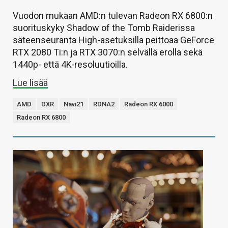
Vuodon mukaan AMD:n tulevan Radeon RX 6800:n
suorituskyky Shadow of the Tomb Raiderissa
säteenseuranta High-asetuksilla peittoaa GeForce
RTX 2080 Ti:n ja RTX 3070:n selvällä erolla sekä
1440p- että 4K-resoluutioilla.
Lue lisää
AMD
DXR
Navi21
RDNA2
Radeon RX 6000
Radeon RX 6800