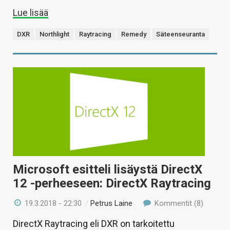
Lue lisää
DXR
Northlight
Raytracing
Remedy
Säteenseuranta
Microsoft esitteli lisäystä DirectX
12 -perheeseen: DirectX Raytracing
19.3.2018 - 22:30
/
Petrus Laine
Kommentit (8)
DirectX Raytracing eli DXR on tarkoitettu