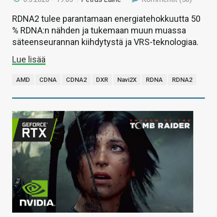
RDNA2 tulee parantamaan energiatehokkuutta 50
% RDNA:n nähden ja tukemaan muun muassa
säteenseurannan kiihdytystä ja VRS-teknologiaa.
Lue lisää
AMD
CDNA
CDNA2
DXR
Navi2X
RDNA
RDNA2