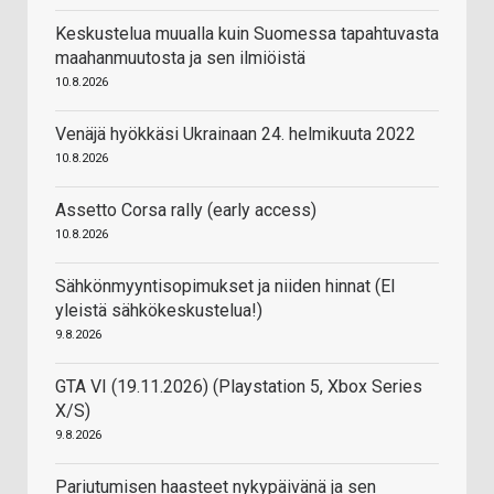
Keskustelua muualla kuin Suomessa tapahtuvasta
maahanmuutosta ja sen ilmiöistä
10.8.2026
Venäjä hyökkäsi Ukrainaan 24. helmikuuta 2022
10.8.2026
Assetto Corsa rally (early access)
10.8.2026
Sähkönmyyntisopimukset ja niiden hinnat (EI
yleistä sähkökeskustelua!)
9.8.2026
GTA VI (19.11.2026) (Playstation 5, Xbox Series
X/S)
9.8.2026
Pariutumisen haasteet nykypäivänä ja sen