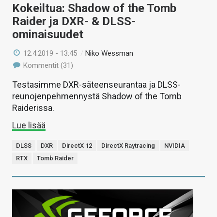
Kokeiltua: Shadow of the Tomb
Raider ja DXR- & DLSS-
ominaisuudet
12.4.2019 - 13:45
/
Niko Wessman
Kommentit (31)
Testasimme DXR-säteenseurantaa ja DLSS-
reunojenpehmennystä Shadow of the Tomb
Raiderissa.
Lue lisää
DLSS
DXR
DirectX 12
DirectX Raytracing
NVIDIA
RTX
Tomb Raider