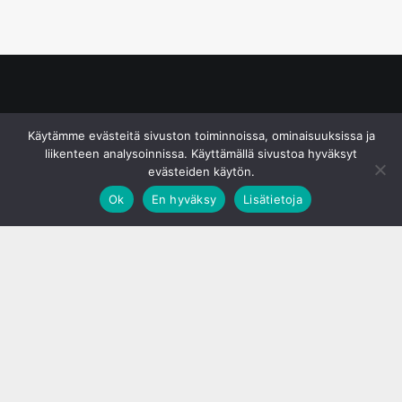
© S&J Media Oy
Käytämme evästeitä sivuston toiminnoissa, ominaisuuksissa ja
liikenteen analysoinnissa. Käyttämällä sivustoa hyväksyt
evästeiden käytön.
Ok
En hyväksy
Lisätietoja
;