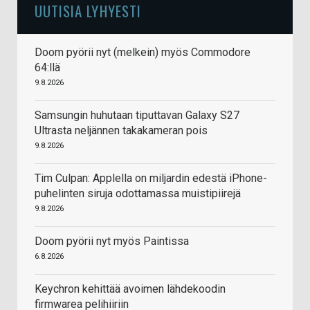
UUTISIA LYHYESTI
Doom pyörii nyt (melkein) myös Commodore
64:llä
9.8.2026
Samsungin huhutaan tiputtavan Galaxy S27
Ultrasta neljännen takakameran pois
9.8.2026
Tim Culpan: Applella on miljardin edestä iPhone-
puhelinten siruja odottamassa muistipiirejä
9.8.2026
Doom pyörii nyt myös Paintissa
6.8.2026
Keychron kehittää avoimen lähdekoodin
firmwarea pelihiiriin