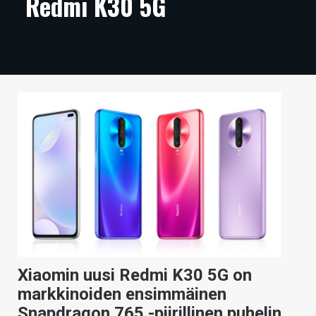
Redmi K30 5G
ARTIKKELIT
VIDEOT
TECHBBS
TIETOA
HINTA.FI
KAUPPA
VAIHDA TEEMA
HAKU
Xiaomin uusi Redmi K30 5G on
markkinoiden ensimmäinen
Snapdragon 765 -piirillinen puhelin