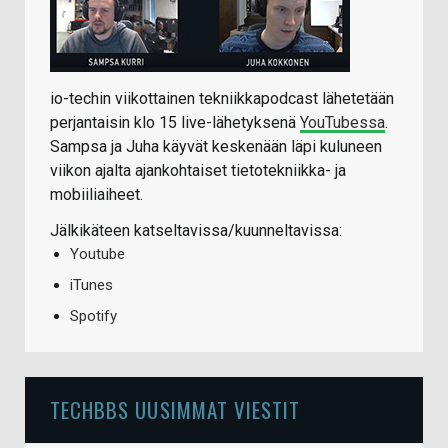
io-techin viikottainen tekniikkapodcast lähetetään
perjantaisin klo 15 live-lähetyksenä
YouTubessa
.
Sampsa ja Juha käyvät keskenään läpi kuluneen
viikon ajalta ajankohtaiset tietotekniikka- ja
mobiiliaiheet.
Jälkikäteen katseltavissa/kuunneltavissa:
Youtube
iTunes
Spotify
TECHBBS UUSIMMAT VIESTIT