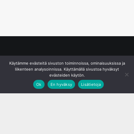
© S&J Media Oy
Käytämme evästeitä sivuston toiminnoissa, ominaisuuksissa ja
liikenteen analysoinnissa. Käyttämällä sivustoa hyväksyt
evästeiden käytön.
Ok
En hyväksy
Lisätietoja
;