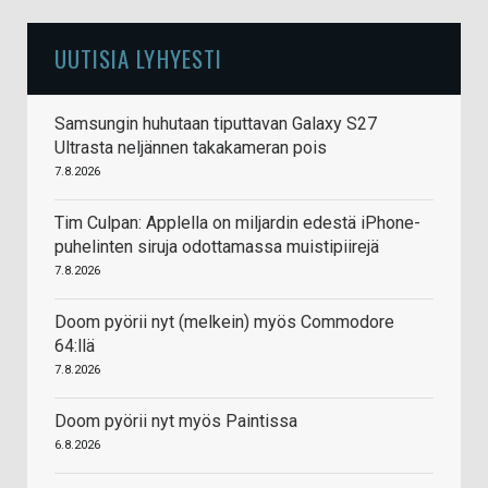
UUTISIA LYHYESTI
Samsungin huhutaan tiputtavan Galaxy S27
Ultrasta neljännen takakameran pois
7.8.2026
Tim Culpan: Applella on miljardin edestä iPhone-
puhelinten siruja odottamassa muistipiirejä
7.8.2026
Doom pyörii nyt (melkein) myös Commodore
64:llä
7.8.2026
Doom pyörii nyt myös Paintissa
6.8.2026