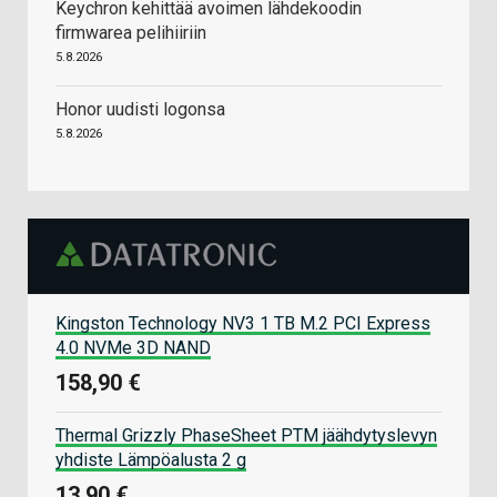
Keychron kehittää avoimen lähdekoodin
firmwarea pelihiiriin
5.8.2026
Honor uudisti logonsa
5.8.2026
Kingston Technology NV3 1 TB M.2 PCI Express
4.0 NVMe 3D NAND
158,90 €
Thermal Grizzly PhaseSheet PTM jäähdytyslevyn
yhdiste Lämpöalusta 2 g
13,90 €