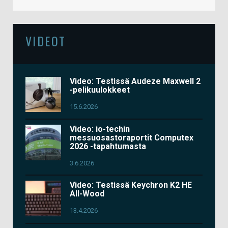
VIDEOT
Video: Testissä Audeze Maxwell 2
-pelikuulokkeet
15.6.2026
Video: io-techin
messuosastoraportit Computex
2026 -tapahtumasta
3.6.2026
Video: Testissä Keychron K2 HE
All-Wood
13.4.2026