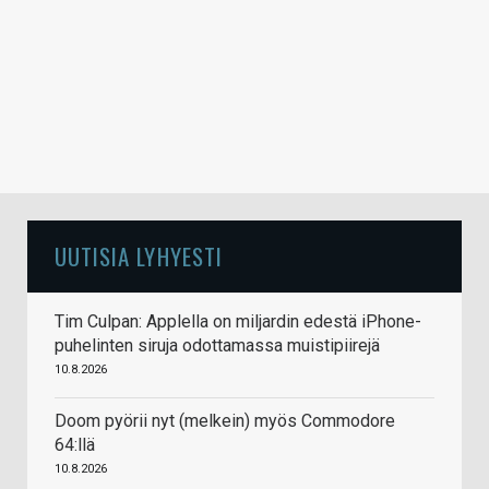
UUTISIA LYHYESTI
Tim Culpan: Applella on miljardin edestä iPhone-
puhelinten siruja odottamassa muistipiirejä
10.8.2026
Doom pyörii nyt (melkein) myös Commodore
64:llä
10.8.2026