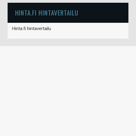
HINTA.FI HINTAVERTAILU
Hinta.fi hintavertailu