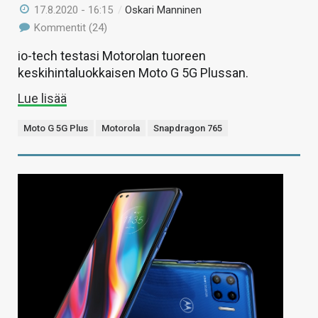
17.8.2020 - 16:15
/
Oskari Manninen
Kommentit (24)
io-tech testasi Motorolan tuoreen
keskihintaluokkaisen Moto G 5G Plussan.
Lue lisää
Moto G 5G Plus
Motorola
Snapdragon 765