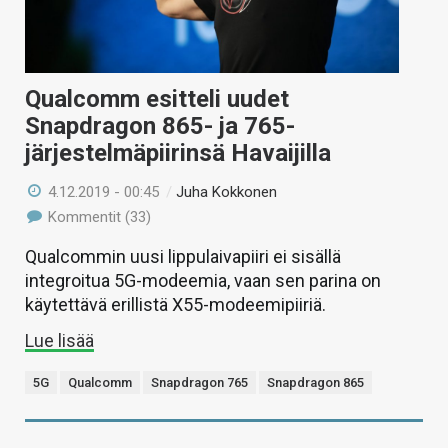
Qualcomm esitteli uudet
Snapdragon 865- ja 765-
järjestelmäpiirinsä Havaijilla
4.12.2019 - 00:45
/
Juha Kokkonen
Kommentit (33)
Qualcommin uusi lippulaivapiiri ei sisällä
integroitua 5G-modeemia, vaan sen parina on
käytettävä erillistä X55-modeemipiiriä.
Lue lisää
5G
Qualcomm
Snapdragon 765
Snapdragon 865