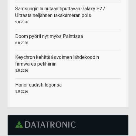
Samsungin huhutaan tiputtavan Galaxy S27
Ultrasta neljännen takakameran pois
9.8.2026
Doom pyörii nyt myös Paintissa
6.8.2026
Keychron kehittää avoimen lähdekoodin
firmwarea pelihiiriin
5.8.2026
Honor uudisti logonsa
5.8.2026