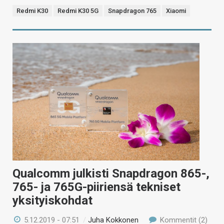
Redmi K30
Redmi K30 5G
Snapdragon 765
Xiaomi
Qualcomm julkisti Snapdragon 865-,
765- ja 765G-piiriensä tekniset
yksityiskohdat
5.12.2019 - 07:51
/
Juha Kokkonen
Kommentit (2)