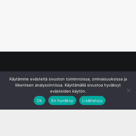
© S&J Media Oy
Käytämme evästeitä sivuston toiminnoissa, ominaisuuksissa ja
liikenteen analysoinnissa. Käyttämällä sivustoa hyväksyt
evästeiden käytön.
Ok
En hyväksy
Lisätietoja
;