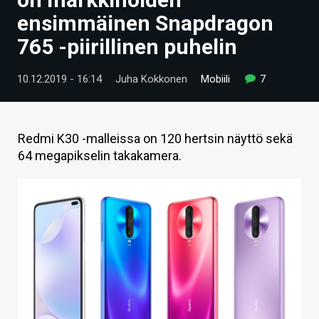
ARTIKKELIT
ensimmäinen Snapdragon
765 -piirillinen puhelin
VIDEOT
TECHBBS
10.12.2019 - 16:14
Juha Kokkonen
Mobiili
7
TIETOA
HINTA.FI
Redmi K30 -malleissa on 120 hertsin näyttö sekä
64 megapikselin takakamera.
KAUPPA
VAIHDA TEEMA
HAKU