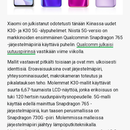
Xiaomi on julkistanut odotetusti tänään Kiinassa uudet
K30- ja K30 5G -älypuhelimet. Niistä 5G-versio on
markkinoiden ensimmäinen Qualcommin Snapdragon 765
-järjestelmäpiiriä käyttävä puhelin.
Qualcomm julkaisi
uutuuspiirinsä
vastikään viime viikolla.
Mallit vastaavat pitkälti toisiaan ja ovat mm. ulkoisesti
identtisiä. Eroavaisuuksina ovat järjestelmäpiiri,
yhteysominaisuudet, makrokameran toteutus ja
pikalatauksen teho. Molemmat K30-mallit käyttävät
suurta 6,67-tuumaista LCD-näyttöä, jonka erikoisuus on
tuki 120 hertsin ruudunpäivitysnopeudelle. 5G-malli
käyttää edellä mainittua Snapdragon 765 -
järjestelmäpiiriä, kun taasen perusmallissa on
Snapdragon 730G -piiri. Molemmissa malleissa
järjestelmäpiiri jäähtyy lämpöputkitekniikalla.