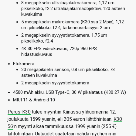
8 megapikselin ultralaajakulmakamera, 1,12 um
pikselikoko, f2.2 ultralaajakulmaobjektiivi, 120 asteen
kuvakulma
5 megapikselin makrokamera (K30:ssa 2 Mpix), 1,12
um pikselikoko, f2.4, tarkennusetäisyys 2 cm
2 megapikselin syvyystietokamera, 1,75 um
pikselikoko, f2.4
4K 30 FPS videokuvaus, 720p 960 FPS
hidastuskuvaus
Etukamera:
20 megapikselin sensori, 0,8 um pikselikoko, 78
asteen kuvakulma
2 megapikselin syvyystietokamera
4500 mAh akku, USB Type-C, 30 W pikalataus (K30 27 W)
MIUI 11 & Android 10
Perus-K30
tulee myyntiin Kiinassa ylihuomenna 12.
joulukuuta 1599 yuanin, eli 205 euron lähtöhintaan.
K30
5G
:n myynti alkaa tammikuussa 1999 yuanin (255 €)
lähtöhintaan. Uutuudet saatetaan nähdä myöhemmin