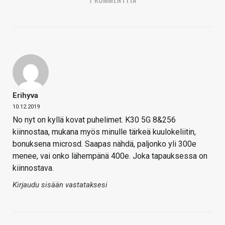
Erihyva
10.12.2019
No nyt on kyllä kovat puhelimet. K30 5G 8&256
kiinnostaa, mukana myös minulle tärkeä kuulokeliitin,
bonuksena microsd. Saapas nähdä, paljonko yli 300e
menee, vai onko lähempänä 400e. Joka tapauksessa on
kiinnostava.
Kirjaudu sisään vastataksesi