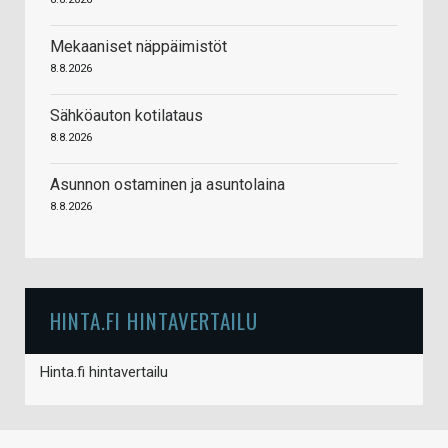
Mekaaniset näppäimistöt
8.8.2026
Sähköauton kotilataus
8.8.2026
Asunnon ostaminen ja asuntolaina
8.8.2026
HINTA.FI HINTAVERTAILU
Hinta.fi hintavertailu