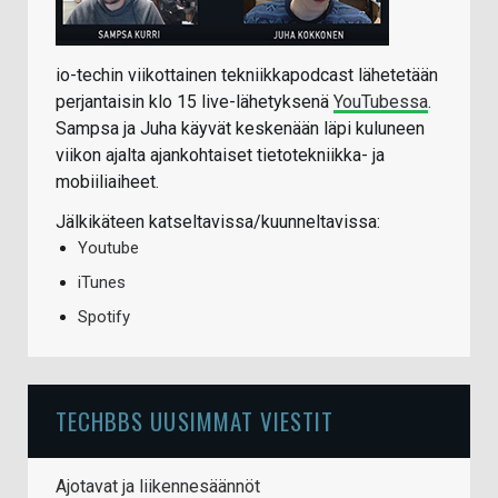
io-techin viikottainen tekniikkapodcast lähetetään
perjantaisin klo 15 live-lähetyksenä
YouTubessa
.
Sampsa ja Juha käyvät keskenään läpi kuluneen
viikon ajalta ajankohtaiset tietotekniikka- ja
mobiiliaiheet.
Jälkikäteen katseltavissa/kuunneltavissa:
Youtube
iTunes
Spotify
TECHBBS UUSIMMAT VIESTIT
Ajotavat ja liikennesäännöt