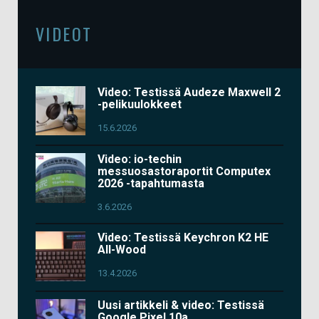
VIDEOT
Video: Testissä Audeze Maxwell 2
-pelikuulokkeet
15.6.2026
Video: io-techin
messuosastoraportit Computex
2026 -tapahtumasta
3.6.2026
Video: Testissä Keychron K2 HE
All-Wood
13.4.2026
Uusi artikkeli & video: Testissä
Google Pixel 10a