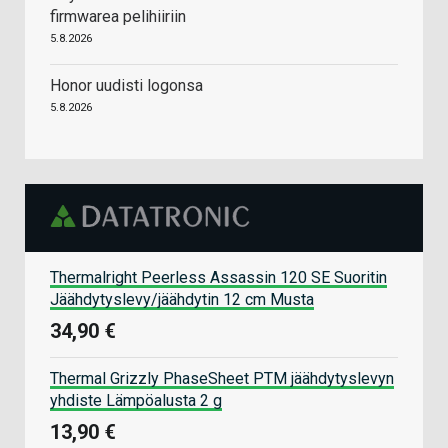
firmwarea pelihiiriin
5.8.2026
Honor uudisti logonsa
5.8.2026
Thermalright Peerless Assassin 120 SE Suoritin
Jäähdytyslevy/jäähdytin 12 cm Musta
34,90 €
Thermal Grizzly PhaseSheet PTM jäähdytyslevyn
yhdiste Lämpöalusta 2 g
13,90 €