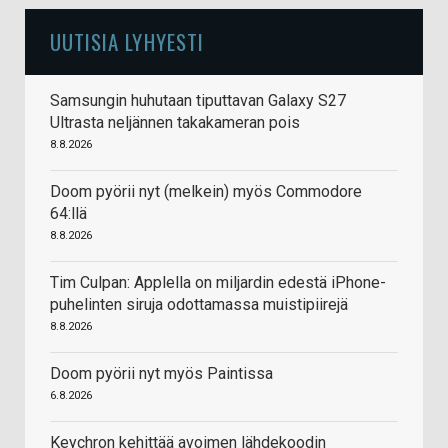
UUTISIA LYHYESTI
Samsungin huhutaan tiputtavan Galaxy S27
Ultrasta neljännen takakameran pois
8.8.2026
Doom pyörii nyt (melkein) myös Commodore
64:llä
8.8.2026
Tim Culpan: Applella on miljardin edestä iPhone-
puhelinten siruja odottamassa muistipiirejä
8.8.2026
Doom pyörii nyt myös Paintissa
6.8.2026
Keychron kehittää avoimen lähdekoodin