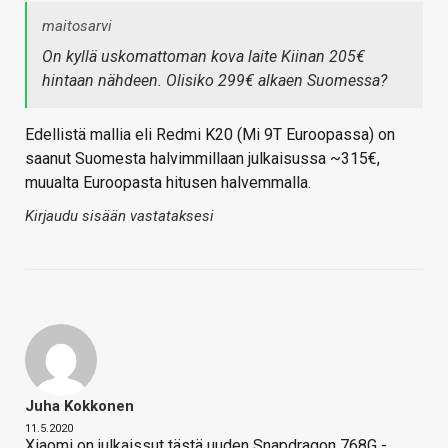
maitosarvi
On kyllä uskomattoman kova laite Kiinan 205€
hintaan nähdeen. Olisiko 299€ alkaen Suomessa?
Edellistä mallia eli Redmi K20 (Mi 9T Euroopassa) on
saanut Suomesta halvimmillaan julkaisussa ~315€,
muualta Euroopasta hitusen halvemmalla.
Kirjaudu sisään vastataksesi
Juha Kokkonen
11.5.2020
Xiaomi on julkaissut tästä uuden Snapdragon 768G -