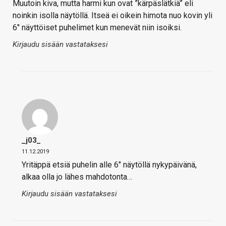
Muutoin kiva, mutta harmi kun ovat ”kärpäslätkiä” eli
noinkin isolla näytöllä. Itseä ei oikein himota nuo kovin yli
6″ näyttöiset puhelimet kun menevät niin isoiksi.
Kirjaudu sisään vastataksesi
_j03_
11.12.2019
Yritäppä etsiä puhelin alle 6″ näytöllä nykypäivänä,
alkaa olla jo lähes mahdotonta…
Kirjaudu sisään vastataksesi