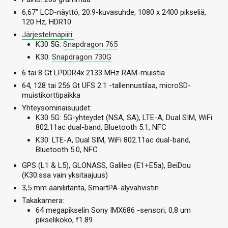
6,67″ LCD-näyttö, 20:9-kuvasuhde, 1080 x 2400 pikseliä,
120 Hz, HDR10
Järjestelmäpiiri:
K30 5G:
Snapdragon 765
K30:
Snapdragon 730G
6 tai 8 Gt LPDDR4x 2133 MHz RAM-muistia
64, 128 tai 256 Gt UFS 2.1 -tallennustilaa, microSD-
muistikorttipaikka
Yhteysominaisuudet:
K30 5G: 5G-yhteydet (NSA, SA), LTE-A, Dual SIM, WiFi
802.11ac dual-band, Bluetooth 5.1, NFC
K30: LTE-A, Dual SIM, WiFi 802.11ac dual-band,
Bluetooth 5.0, NFC
GPS (L1 & L5), GLONASS, Galileo (E1+E5a), BeiDou
(K30:ssa vain yksitaajuus)
3,5 mm ääniliitäntä, SmartPA-älyvahvistin
Takakamera:
64 megapikselin Sony IMX686 -sensori, 0,8 um
pikselikoko, f1.89