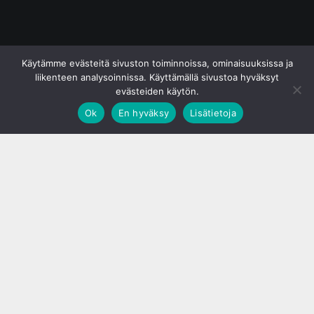
© S&J Media Oy
Käytämme evästeitä sivuston toiminnoissa, ominaisuuksissa ja
liikenteen analysoinnissa. Käyttämällä sivustoa hyväksyt
evästeiden käytön.
Ok
En hyväksy
Lisätietoja
;