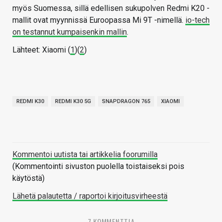
myös Suomessa, sillä edellisen sukupolven Redmi K20 -
mallit ovat myynnissä Euroopassa Mi 9T -nimellä.
io-tech
on testannut kumpaisenkin mallin
.
Lähteet: Xiaomi (
1
)(
2
)
REDMI K30
REDMI K30 5G
SNAPDRAGON 765
XIAOMI
Kommentoi uutista tai artikkelia foorumilla
(Kommentointi sivuston puolella toistaiseksi pois
käytöstä)
Lähetä palautetta / raportoi kirjoitusvirheestä
7 KOMMENTTIA