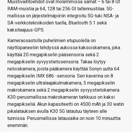
Muistivaihtoehdot ovat molemmissa samat – 6 tai 8 Gt
RAM-muistia ja 64, 128 tai 256 Gt tallennustilaa. 5G-
mallissa on järjestelmäpiiriin integroitu 5G-tuki NSA- ja
SA-verkkotekniikoiden tuella, Bluetooth 5.1 sekä
kaksitaajuus-GPS.
Kameraosastolla puhelimien etupuolella on
näyttöpaneeliin tehdyssä aukossa kaksoiskamera, joka
käyttää 20 megapikselin pääsensoria sekä 2
megapikselin syvyystietosensoria. Takaa löytyy
neloiskamera, joista pääkamera käyttää Sonyn uutta 64
megapikselin IMX 686 -sensoria. Sen kaverina on 8
megapikselin ultralaajakulmakamera, 5 megapikselin
makrokamera sekä 2 megapikselin syvyystietokamera.
K30-perusmallissa makrokameran tarkkuus on kaksi
megapikseliä. Akun kapasiteetti on 4500 mAh ja 30 watin
pikalatauksen avulla K30 5G latautuu täyteen alle
tunnissa. Perusmallissa latausaika on noin 10 minuuttia
enemmän.