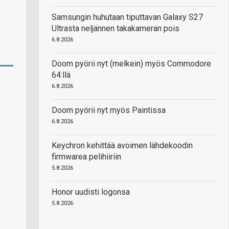
Samsungin huhutaan tiputtavan Galaxy S27
Ultrasta neljännen takakameran pois
6.8.2026
Doom pyörii nyt (melkein) myös Commodore
64:llä
6.8.2026
Doom pyörii nyt myös Paintissa
6.8.2026
Keychron kehittää avoimen lähdekoodin
firmwarea pelihiiriin
5.8.2026
Honor uudisti logonsa
5.8.2026