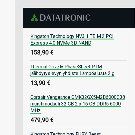
Kingston Technology NV3 1 TB M.2 PCI
Express 4.0 NVMe 3D NAND
158,90 €
Thermal Grizzly PhaseSheet PTM
jäähdytyslevyn yhdiste Lämpöalusta 2 g
13,90 €
Corsair Vengeance CMK32GX5M2B6000C38
muistimoduuli 32 GB 2 x 16 GB DDR5 6000
MHz
479,90 €
Kingston Technology FURY Beast