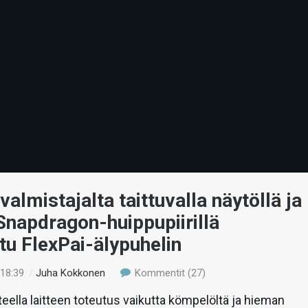
valmistajalta taittuvalla näytöllä ja
Snapdragon-huippupiirillä
tu FlexPai-älypuhelin
 18:39
/
Juha Kokkonen
Kommentit (27)
eella laitteen toteutus vaikutta kömpelöltä ja hieman