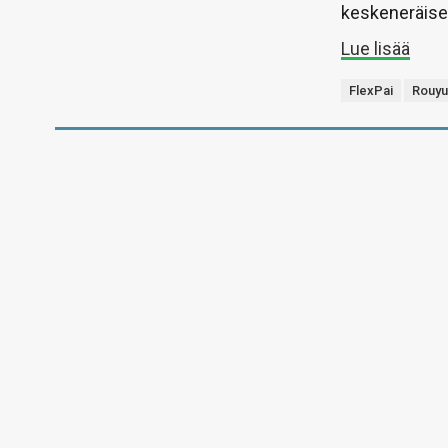
keskeneräisel
Lue lisää
FlexPai
Rouyu