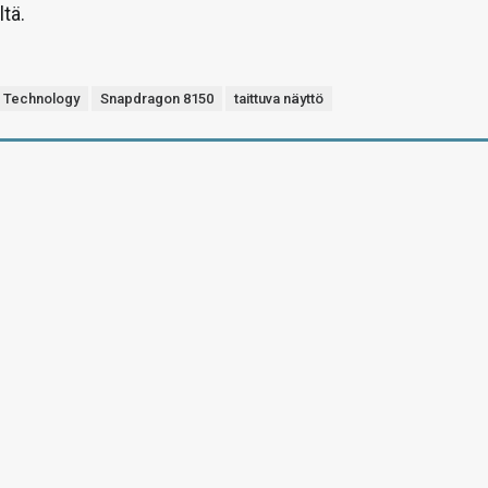
tä.
 Technology
Snapdragon 8150
taittuva näyttö