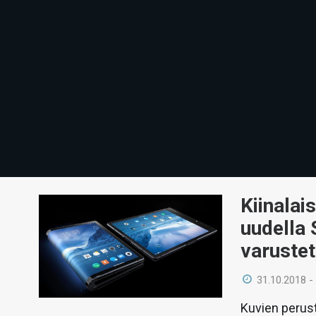
Kiinalais
uudella 
varustet
31.10.2018 -
Kuvien perust