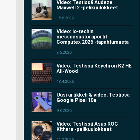
Video: Testissä Audeze
Maxwell 2 -pelikuulokkeet
15.6.2026
Video: io-techin
messuosastoraportit
Computex 2026 -tapahtumasta
3.6.2026
Video: Testissä Keychron K2 HE
All-Wood
13.4.2026
Uusi artikkeli & video: Testissä
Google Pixel 10a
9.3.2026
Video: Testissä Asus ROG
Kithara -pelikuulokkeet
11.2.2026