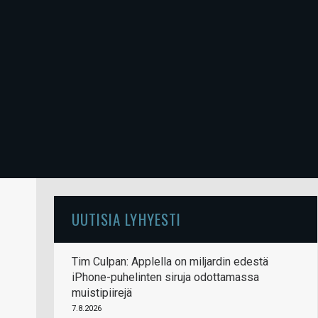
UUTISIA LYHYESTI
Tim Culpan: Applella on miljardin edestä
iPhone-puhelinten siruja odottamassa
muistipiirejä
7.8.2026