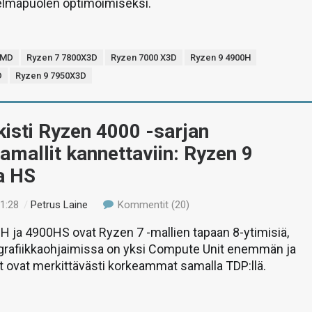
telmäpuolen optimoimiseksi.
MD
Ryzen 7 7800X3D
Ryzen 7000 X3D
Ryzen 9 4900H
D
Ryzen 9 7950X3D
isti Ryzen 4000 -sarjan
vamallit kannettaviin: Ryzen 9
a HS
01:28
/
Petrus Laine
Kommentit (20)
 ja 4900HS ovat Ryzen 7 -mallien tapaan 8-ytimisiä,
 grafiikkaohjaimissa on yksi Compute Unit enemmän ja
t ovat merkittävästi korkeammat samalla TDP:llä.