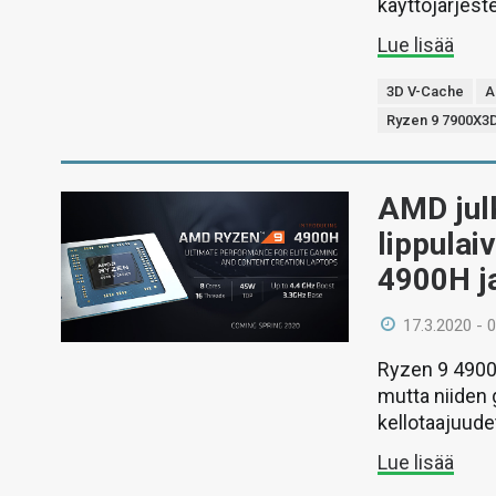
käyttöjärjes
Lue lisää
3D V-Cache
A
Ryzen 9 7900X3
AMD julk
lippulai
4900H j
17.3.2020 - 
Ryzen 9 4900H
mutta niiden
kellotaajuude
Lue lisää