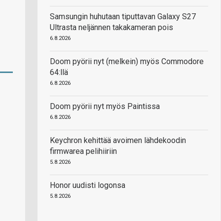
Samsungin huhutaan tiputtavan Galaxy S27
Ultrasta neljännen takakameran pois
6.8.2026
Doom pyörii nyt (melkein) myös Commodore
64:llä
6.8.2026
Doom pyörii nyt myös Paintissa
6.8.2026
Keychron kehittää avoimen lähdekoodin
firmwarea pelihiiriin
5.8.2026
Honor uudisti logonsa
5.8.2026