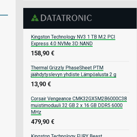
Kingston Technology NV3 1 TB M.2 PCI
Express 4.0 NVMe 3D NAND
158,90 €
Thermal Grizzly PhaseSheet PTM
jäähdytyslevyn yhdiste Lämpöalusta 2 g
13,90 €
Corsair Vengeance CMK32GX5M2B6000C38
muistimoduuli 32 GB 2 x 16 GB DDR5 6000
MHz
479,90 €
Kingston Technology FURY Beast