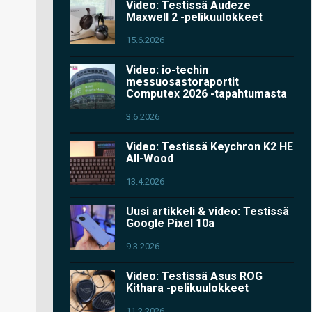
Video: Testissä Audeze
Maxwell 2 -pelikuulokkeet
15.6.2026
Video: io-techin
messuosastoraportit
Computex 2026 -tapahtumasta
3.6.2026
Video: Testissä Keychron K2 HE
All-Wood
13.4.2026
Uusi artikkeli & video: Testissä
Google Pixel 10a
9.3.2026
Video: Testissä Asus ROG
Kithara -pelikuulokkeet
11.2.2026