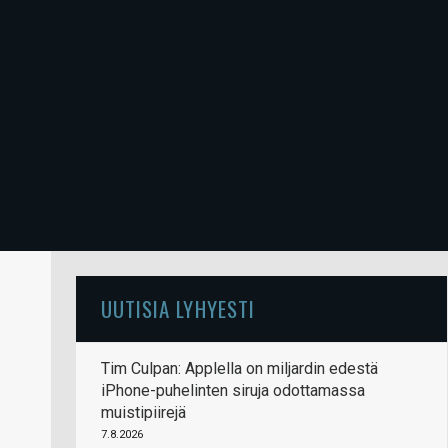
UUTISIA LYHYESTI
Tim Culpan: Applella on miljardin edestä
iPhone-puhelinten siruja odottamassa
muistipiirejä
7.8.2026