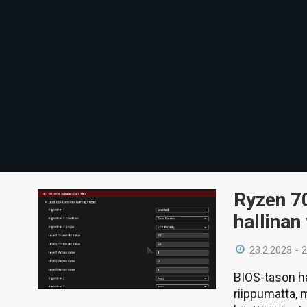
Ryzen 7
hallinan 
23.2.2023 - 
BIOS-tason ha
riippumatta,