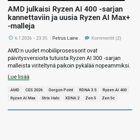
AMD julkaisi Ryzen AI 400 -sarjan
kannettaviin ja uusia Ryzen AI Max+
-malleja
6.1.2026 - 23:35
/
Petrus Laine
Kommentit (2)
AMD:n uudet mobiiliprosessorit ovat
päivitysversioita tutuista Ryzen AI 300 -sarjan
malleista viriteltynä paikoin pykälää nopeammiksi.
Lue lisää
AMD
CES 2026
Gorgon Point
RDNA 3.5
Ryzen AI 400
Ryzen AI Max
Strix Halo
XDNA 2
Zen 5
Zen 5c