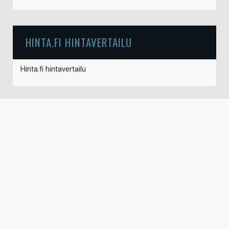
HINTA.FI HINTAVERTAILU
Hinta.fi hintavertailu