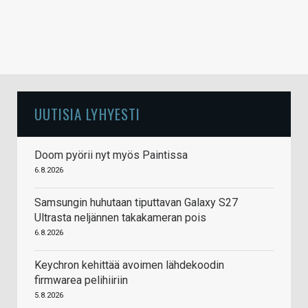
UUTISIA LYHYESTI
Doom pyörii nyt myös Paintissa
6.8.2026
Samsungin huhutaan tiputtavan Galaxy S27
Ultrasta neljännen takakameran pois
6.8.2026
Keychron kehittää avoimen lähdekoodin
firmwarea pelihiiriin
5.8.2026