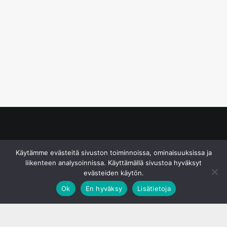
© S&J Media Oy
Käytämme evästeitä sivuston toiminnoissa, ominaisuuksissa ja
liikenteen analysoinnissa. Käyttämällä sivustoa hyväksyt
evästeiden käytön.
Ok
En hyväksy
Lisätietoja
;