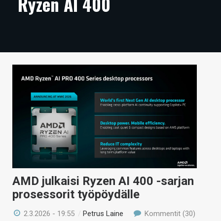
Ryzen AI 400
ARTIKKELIT
VIDEOT
TECHBBS
TIETOA
HINTA.FI
KAUPPA
VAIHDA TEEMA
AMD julkaisi Ryzen AI 400 -sarjan
HAKU
prosessorit työpöydälle
2.3.2026 - 19:55
/
Petrus Laine
Kommentit (30)