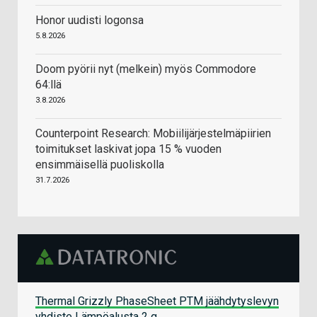
Honor uudisti logonsa
5.8.2026
Doom pyörii nyt (melkein) myös Commodore
64:llä
3.8.2026
Counterpoint Research: Mobiilijärjestelmäpiirien
toimitukset laskivat jopa 15 % vuoden
ensimmäisellä puoliskolla
31.7.2026
Thermal Grizzly PhaseSheet PTM jäähdytyslevyn
yhdiste Lämpöalusta 2 g