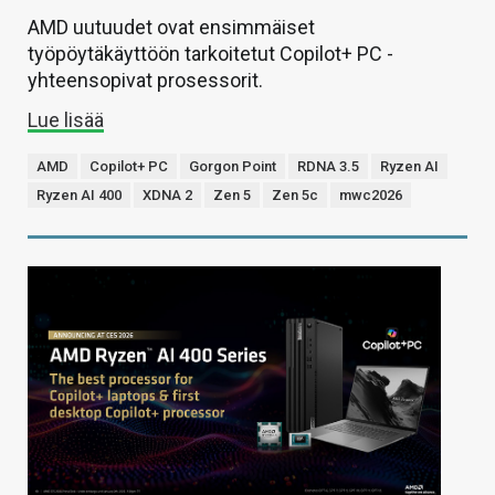
AMD uutuudet ovat ensimmäiset
työpöytäkäyttöön tarkoitetut Copilot+ PC -
yhteensopivat prosessorit.
Lue lisää
AMD
Copilot+ PC
Gorgon Point
RDNA 3.5
Ryzen AI
Ryzen AI 400
XDNA 2
Zen 5
Zen 5c
mwc2026