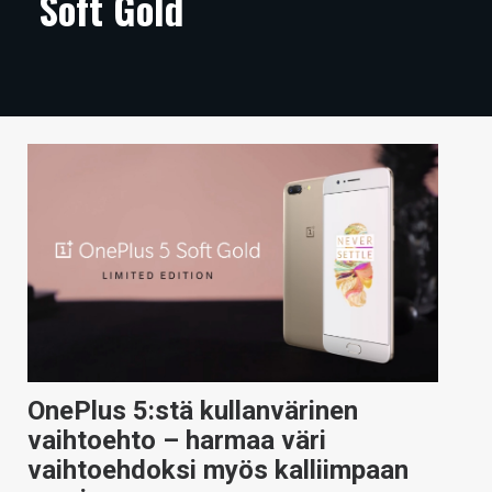
Soft Gold
ARTIKKELIT
VIDEOT
TECHBBS
TIETOA
HINTA.FI
KAUPPA
VAIHDA TEEMA
OnePlus 5:stä kullanvärinen
HAKU
vaihtoehto – harmaa väri
vaihtoehdoksi myös kalliimpaan