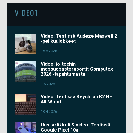
VIDEOT
Video: Testissä Audeze Maxwell 2
-pelikuulokkeet
15.6.2026
Video: io-techin
messuosastoraportit Computex
2026 -tapahtumasta
3.6.2026
Video: Testissä Keychron K2 HE
All-Wood
13.4.2026
Uusi artikkeli & video: Testissä
Google Pixel 10a