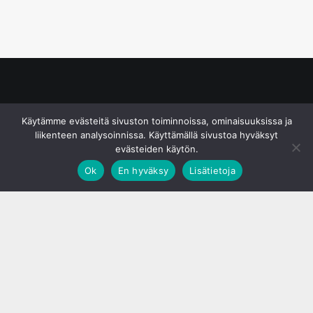
© S&J Media Oy
Käytämme evästeitä sivuston toiminnoissa, ominaisuuksissa ja
liikenteen analysoinnissa. Käyttämällä sivustoa hyväksyt
evästeiden käytön.
Ok
En hyväksy
Lisätietoja
;