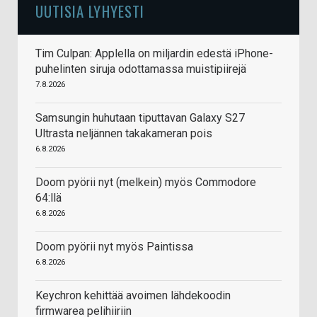
UUTISIA LYHYESTI
Tim Culpan: Applella on miljardin edestä iPhone-
puhelinten siruja odottamassa muistipiirejä
7.8.2026
Samsungin huhutaan tiputtavan Galaxy S27
Ultrasta neljännen takakameran pois
6.8.2026
Doom pyörii nyt (melkein) myös Commodore
64:llä
6.8.2026
Doom pyörii nyt myös Paintissa
6.8.2026
Keychron kehittää avoimen lähdekoodin
firmwarea pelihiiriin