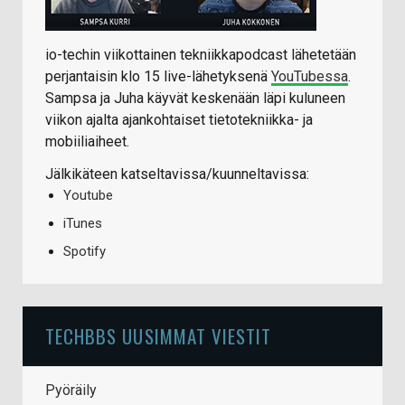
io-techin viikottainen tekniikkapodcast lähetetään
perjantaisin klo 15 live-lähetyksenä
YouTubessa
.
Sampsa ja Juha käyvät keskenään läpi kuluneen
viikon ajalta ajankohtaiset tietotekniikka- ja
mobiiliaiheet.
Jälkikäteen katseltavissa/kuunneltavissa:
Youtube
iTunes
Spotify
TECHBBS UUSIMMAT VIESTIT
Pyöräily