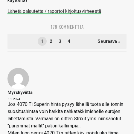
käytöstä)
Lähetä palautetta / raportoi kirjoitusvirheestä
178 KOMMENTTIA
1
2
3
4
Seuraava »
Myrskyviitta
8.1.2024
Jos 4070 Ti Superin hinta pysyy lähellä tuota alle tonnin
suositushintaa voin harkita nahkatakkimiehelle eurojen
lähettämistä. Varmaan on sitten Strixit yms. niinsanotut
"paremmat mallit" paljon kalliimpia…
Miten tuon perus 4070 Ti:n sitten käy, poistuuko tämä