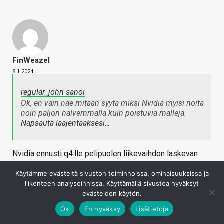
FinWeazel
8.1.2024
regular_john sanoi
Ok, en vain näe mitään syytä miksi Nvidia myisi noita
noin paljon halvemmalla kuin poistuvia malleja.
Napsauta laajentaaksesi…
Nvidia ennusti q4:lle pelipuolen liikevaihdon laskevan
versus Q3. Halvempi hinta optimoi liikevaihdon ja
Käytämme evästeitä sivuston toiminnoissa, ominaisuuksissa ja
tuloksen?
liikenteen analysoinnissa. Käyttämällä sivustoa hyväksyt
evästeiden käytön.
Kirjaudu sisään vastataksesi
Ok
En hyväksy
Lisätietoja