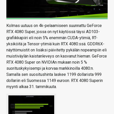
Kolmas uutuus on 4k-pelaamiseen suunnattu GeForce
RTX 4080 Super, jossa on nyt käytössä täysi AD103-
grafiikkapiiri eli noin 5% enemmän CUDA-ytimiä, RT-
yksiköitä ja Tensor-ytimiä kuin RTX 4080:ssä. GDDR6X-
näyttömuistit on lisäksi päivitetty pykälän nopeampiin eli
muistiväylän kaistanleveys on kasvanut hieman. GeForce
RTX 4080 Super on NVIDIAn mukaan noin 5 %
suorituskykyisempi ja korvaa markkinoilla 4080:n.
Samalla sen suositushinta laskee 1199 dollarista 999
dollariin eli Suomessa 1149 euroon. RTX 4080 Superin
myynti alkaa 31. tammikuuta.