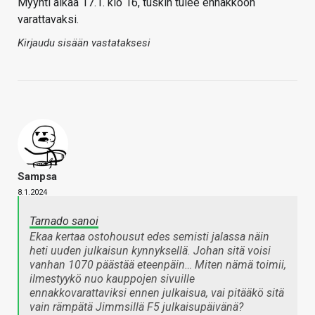
Myynti alkaa 17.1. klo 16, tuskin tulee ennakkoon
varattavaksi.
Kirjaudu sisään vastataksesi
Sampsa
8.1.2024
Tarnado sanoi
Ekaa kertaa ostohousut edes semisti jalassa näin
heti uuden julkaisun kynnyksellä. Johan sitä voisi
vanhan 1070 päästää eteenpäin… Miten nämä toimii,
ilmestyykö nuo kauppojen sivuille
ennakkovarattaviksi ennen julkaisua, vai pitääkö sitä
vain rämpätä Jimmsillä F5 julkaisupäivänä?