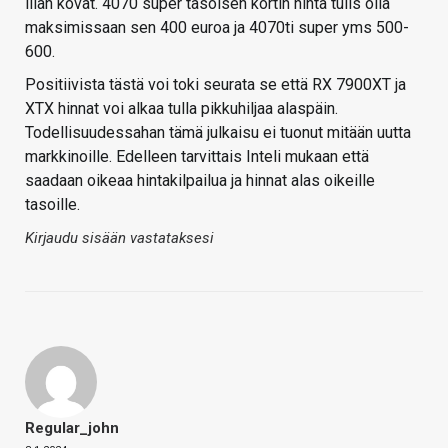
liian kovat. 4070 super tasoisen kortin hinta tulis olla
maksimissaan sen 400 euroa ja 4070ti super yms 500-
600.
Positiivista tästä voi toki seurata se että RX 7900XT ja
XTX hinnat voi alkaa tulla pikkuhiljaa alaspäin.
Todellisuudessahan tämä julkaisu ei tuonut mitään uutta
markkinoille. Edelleen tarvittais Inteli mukaan että
saadaan oikeaa hintakilpailua ja hinnat alas oikeille
tasoille.
Kirjaudu sisään vastataksesi
Regular_john