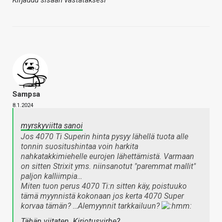
Kirjaudu sisään vastataksesi
Sampsa
8.1.2024
myrskyviitta sanoi
Jos 4070 Ti Superin hinta pysyy lähellä tuota alle
tonnin suositushintaa voin harkita
nahkatakkimiehelle eurojen lähettämistä. Varmaan
on sitten Strixit yms. niinsanotut "paremmat mallit"
paljon kalliimpia…
Miten tuon perus 4070 Ti:n sitten käy, poistuuko
tämä myynnistä kokonaan jos kerta 4070 Super
korvaa tämän? …Alemyynnit tarkkailuun?
Tähän viitaten. Kirjotusvirhe?