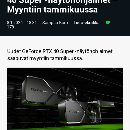
ARTIKKELIT
Myyntiin tammikuussa
VIDEOT
8.1.2024 - 18:31
Sampsa Kurri
Tietotekniikka
178
TECHBBS
TIETOA
Uudet GeForce RTX 40 Super -näytönohjaimet
HINTA.FI
saapuvat myyntiin tammikuussa.
KAUPPA
VAIHDA TEEMA
HAKU