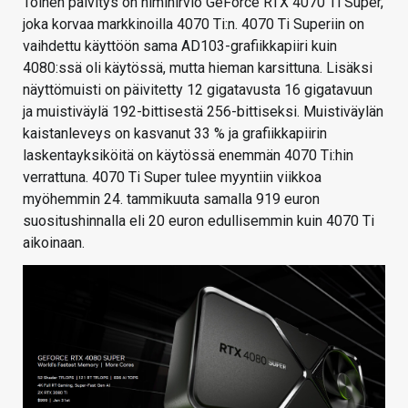
Toinen päivitys on nimihirviö GeForce RTX 4070 Ti Super,
joka korvaa markkinoilla 4070 Ti:n. 4070 Ti Superiin on
vaihdettu käyttöön sama AD103-grafiikkapiiri kuin
4080:ssä oli käytössä, mutta hieman karsittuna. Lisäksi
näyttömuisti on päivitetty 12 gigatavusta 16 gigatavuun
ja muistiväylä 192-bittisestä 256-bittiseksi. Muistiväylän
kaistanleveys on kasvanut 33 % ja grafiikkapiirin
laskentayksiköitä on käytössä enemmän 4070 Ti:hin
verrattuna. 4070 Ti Super tulee myyntiin viikkoa
myöhemmin 24. tammikuuta samalla 919 euron
suositushinnalla eli 20 euron edullisemmin kuin 4070 Ti
aikoinaan.