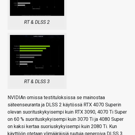
RT & DLSS 2
RT & DLSS 3
NVIDIAn omissa testituloksissa se mainostaa
säteenseuranta ja DLSS 2 käytössä RTX 4070 Superin
olevan suorituskykyisempi kuin RTX 3090, 4070 Ti Super
on 60 % suorituskykyisempi kuin 3070 Ti ja 4080 Super
on kaksi kertaa suoriuskykyisempi kuin 2080 Ti. Kun
käyttöön otetaan ylimääräisiä ruutuja generoiva DLSS 3