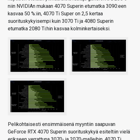
niin NVIDIAn mukaan 4070 Superin etumatka 3090:een
kasvaa 50 %:iin, 4070 Ti Super on 2,5 kertaa
suorituskykyisempi kuin 3070 Ti ja 4080 Superin
etumatka 2080 Ti:hin kasvaa kolminkertaiseksi.
Pelikohtaisesti ensimmäisenä myyntiin saapuvan
GeForce RTX 4070 Superin suorituskykyä esiteltiin vielä
erikseen verrattuna 3070- ja 2070-malleihin, 4070 Ti