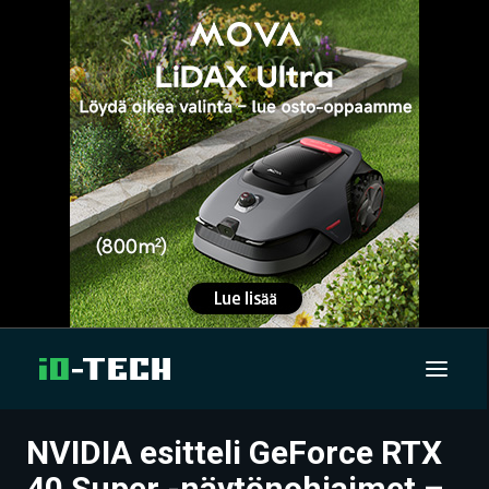
NVIDIA esitteli GeForce RTX
UUTISET
40 Super -näytönohjaimet –