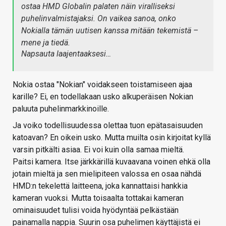
ostaa HMD Globalin palaten näin viralliseksi
puhelinvalmistajaksi. On vaikea sanoa, onko
Nokialla tämän uutisen kanssa mitään tekemistä –
mene ja tiedä.
Napsauta laajentaaksesi…
Nokia ostaa "Nokian" voidakseen toistamiseen ajaa
karille? Ei, en todellakaan usko alkuperäisen Nokian
paluuta puhelinmarkkinoille.
Ja voiko todellisuudessa olettaa tuon epätasaisuuden
katoavan? En oikein usko. Mutta muilta osin kirjoitat kyllä
varsin pitkälti asiaa. Ei voi kuin olla samaa mieltä.
Paitsi kamera. Itse järkkärillä kuvaavana voinen ehkä olla
jotain mieltä ja sen mielipiteen valossa en osaa nähdä
HMD:n tekelettä laitteena, joka kannattaisi hankkia
kameran vuoksi. Mutta toisaalta tottakai kameran
ominaisuudet tulisi voida hyödyntää pelkästään
painamalla nappia. Suurin osa puhelimen käyttäjistä ei