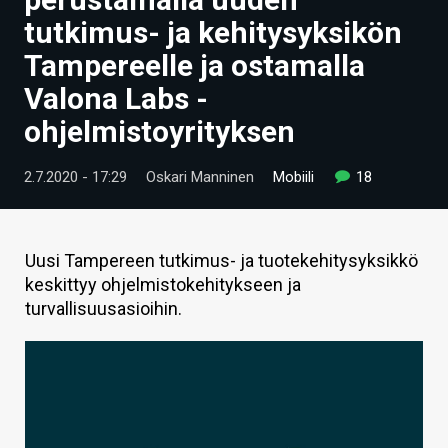
ARTIKKELIT
tutkimus- ja kehitysyksikön
Tampereelle ja ostamalla
VIDEOT
Valona Labs -
TECHBBS
ohjelmistoyrityksen
TIETOA
2.7.2020 - 17:29
Oskari Manninen
Mobiili
18
HINTA.FI
KAUPPA
Uusi Tampereen tutkimus- ja tuotekehitysyksikkö
VAIHDA TEEMA
keskittyy ohjelmistokehitykseen ja
turvallisuusasioihin.
HAKU