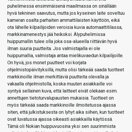
puhelimessa ensimmäisenä maailmassa on sinällään
hyvä tekninen saavutus, mutta jos kyseinen laite soveltuu
kameran osalta parhaiten ammattilaisten käyttöön, eikä
ota lähelle kilpailijoiden veroisia kuvia automaattitilassa,
markkinamenestys jää heikoksi. Älypuhelimissa
huippumallin tulee olla joka osa-alueella riittävän hyvä
ilman suuria puutteita. Jos valmistajalla ei ole
huippumallia, valmistaja antaa mielikuvaedun kilpailijoille.
On hyvä, jos monet puutteet voi korjata
ohjelmistopäivityksillä, mutta olisi tärkeää saada tuotteet
markkinoille ilman merkittäviä puutteita olevalla ja
vakaalla ohjelmistolla, koska muuten asiakkaille voi
syntyä sellainen kuva, että laitteet eivät olekaan esim.
annettujen tietoturvalupausten mukaisia. Tuotteet on
myös tärkeää saada markkinoille ilmoitetussa ajassa
siten, että julkistuksesta on lyhyt aika siihen, kun tuotteet
ovat luvatussa ajassa oikeasti asiakkailla käytössä.
Tämä oli Nokian huippuvuosina yksi sen suurimmista