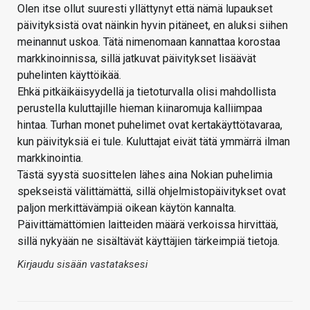
Olen itse ollut suuresti yllättynyt että nämä lupaukset
päivityksistä ovat näinkin hyvin pitäneet, en aluksi siihen
meinannut uskoa. Tätä nimenomaan kannattaa korostaa
markkinoinnissa, sillä jatkuvat päivitykset lisäävät
puhelinten käyttöikää.
Ehkä pitkäikäisyydellä ja tietoturvalla olisi mahdollista
perustella kuluttajille hieman kiinaromuja kalliimpaa
hintaa. Turhan monet puhelimet ovat kertakäyttötavaraa,
kun päivityksiä ei tule. Kuluttajat eivät tätä ymmärrä ilman
markkinointia.
Tästä syystä suosittelen lähes aina Nokian puhelimia
spekseistä välittämättä, sillä ohjelmistopäivitykset ovat
paljon merkittävämpiä oikean käytön kannalta.
Päivittämättömien laitteiden määrä verkoissa hirvittää,
sillä nykyään ne sisältävät käyttäjien tärkeimpiä tietoja.
Kirjaudu sisään vastataksesi