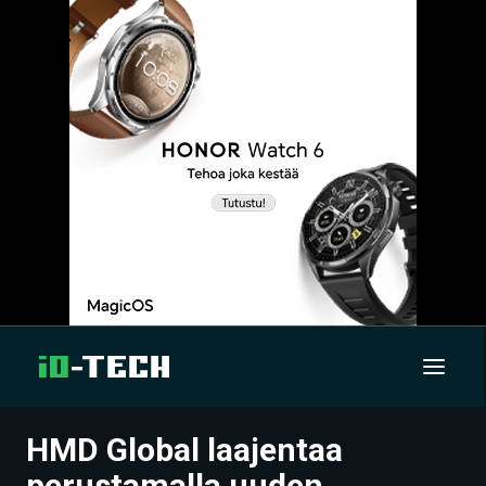
HMD Global laajentaa
UUTISET
perustamalla uuden