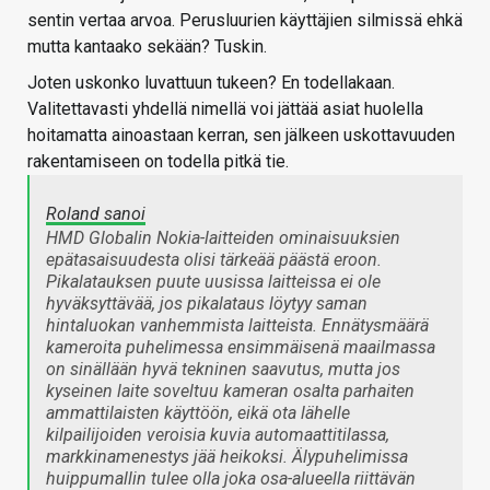
sentin vertaa arvoa. Perusluurien käyttäjien silmissä ehkä
mutta kantaako sekään? Tuskin.
Joten uskonko luvattuun tukeen? En todellakaan.
Valitettavasti yhdellä nimellä voi jättää asiat huolella
hoitamatta ainoastaan kerran, sen jälkeen uskottavuuden
rakentamiseen on todella pitkä tie.
Roland sanoi
HMD Globalin Nokia-laitteiden ominaisuuksien
epätasaisuudesta olisi tärkeää päästä eroon.
Pikalatauksen puute uusissa laitteissa ei ole
hyväksyttävää, jos pikalataus löytyy saman
hintaluokan vanhemmista laitteista. Ennätysmäärä
kameroita puhelimessa ensimmäisenä maailmassa
on sinällään hyvä tekninen saavutus, mutta jos
kyseinen laite soveltuu kameran osalta parhaiten
ammattilaisten käyttöön, eikä ota lähelle
kilpailijoiden veroisia kuvia automaattitilassa,
markkinamenestys jää heikoksi. Älypuhelimissa
huippumallin tulee olla joka osa-alueella riittävän