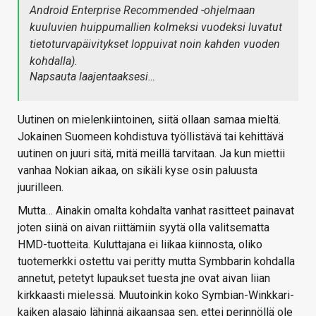
Android Enterprise Recommended -ohjelmaan
kuuluvien huippumallien kolmeksi vuodeksi luvatut
tietoturvapäivitykset loppuivat noin kahden vuoden
kohdalla).
Napsauta laajentaaksesi…
Uutinen on mielenkiintoinen, siitä ollaan samaa mieltä.
Jokainen Suomeen kohdistuva työllistävä tai kehittävä
uutinen on juuri sitä, mitä meillä tarvitaan. Ja kun miettii
vanhaa Nokian aikaa, on sikäli kyse osin paluusta
juurilleen.
Mutta… Ainakin omalta kohdalta vanhat rasitteet painavat
joten siinä on aivan riittämiin syytä olla valitsematta
HMD-tuotteita. Kuluttajana ei liikaa kiinnosta, oliko
tuotemerkki ostettu vai peritty mutta Symbbarin kohdalla
annetut, petetyt lupaukset tuesta jne ovat aivan liian
kirkkaasti mielessä. Muutoinkin koko Symbian-Winkkari-
kaiken alasajo lähinnä aikaansaa sen, ettei perinnöllä ole