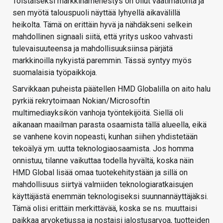
Toistaiseksi markkinamenestys on ollut vaatimatonta ja
sen myötä talouspuoli näyttää lyhyellä aikavälillä
heikolta. Tämä on erittäin hyvä ja nähdäkseni selkein
mahdollinen signaali siitä, että yritys uskoo vahvasti
tulevaisuuteensa ja mahdollisuuksiinsa pärjätä
markkinoilla nykyistä paremmin. Tässä syntyy myös
suomalaisia työpaikkoja.
Sarvikkaan puheista päätellen HMD Globalilla on aito halu
pyrkiä rekrytoimaan Nokian/Microsoftin
multimediayksikön vanhoja työntekijöitä. Siellä oli
aikanaan maailman parasta osaamista tällä alueella, eikä
se vanhene kovin nopeasti, kunhan siihen yhdistetään
tekoälyä ym. uutta teknologiaosaamista. Jos homma
onnistuu, tilanne vaikuttaa todella hyvältä, koska näin
HMD Global lisää omaa tuotekehitystään ja sillä on
mahdollisuus siirtyä valmiiden teknologiaratkaisujen
käyttäjästä enemmän teknologiseksi suunnannäyttäjäksi.
Tämä olisi erittäin merkittävää, koska se ns. muuttaisi
paikkaa arvoketjussa ja nostaisi jalostusarvoa, tuotteiden