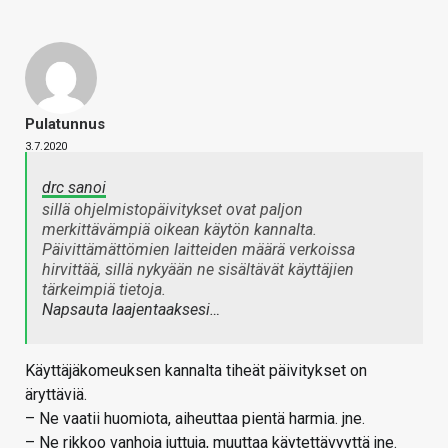
Pulatunnus
3.7.2020
drc sanoi
sillä ohjelmistopäivitykset ovat paljon
merkittävämpiä oikean käytön kannalta.
Päivittämättömien laitteiden määrä verkoissa
hirvittää, sillä nykyään ne sisältävät käyttäjien
tärkeimpiä tietoja.
Napsauta laajentaaksesi…
Käyttäjäkomeuksen kannalta tiheät päivitykset on
äryttäviä.
– Ne vaatii huomiota, aiheuttaa pientä harmia. jne.
– Ne rikkoo vanhoja juttuja, muuttaa käytettävyyttä jne.