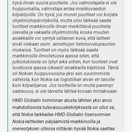
hyvä ilman suuria puutteita. Jos valmistajalla ei ole
huippumallia, valmistaja antaa mielikuvaedun
kilpailijoille. On hyvä, jos monet puutteet voi korjata
ohjelmistopäivityksillä, mutta olisi tärkeää saada
tuotteet markkinoille ilman merkittäviä puutteita
olevalla ja vakaalla ohjelmistolla, koska muuten
asiakkaille voi syntyä sellainen kuva, että laitteet
eivät olekaan esim. annettujen tietoturvalupausten
mukaisia. Tuotteet on myös tärkeää saada
markkinoille ilmoitetussa ajassa siten, että
julkistuksesta on lyhyt aika siihen, kun tuotteet ovat
luvatussa ajassa oikeasti asiakkailla käytössä. Tämä
oli Nokian huippuvuosina yksi sen suurimmista
valteista, kun Nokia sai logistiikan aivan eri tasolle
kuin kilpailijansa. Jos tuotteilla on muita parempi
saatavuus, ei ole tarvetta lähteä kovaan hintakisaan.
HMD Globalin toiminnan alusta lähtien yksi arvio
mahdollisesta tulevaisuuskehityksestä on ollut se,
että Nokia tarkkailee HMD Globalin lisensoimien
Nokia-laitteiden pärjäämistä markkinoilla ja
menestyksen ollessa riittävän hyvää Nokia saattaa