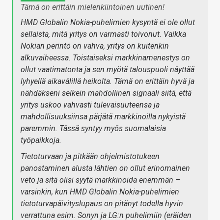
Tämä on erittäin mielenkiintoinen uutinen!
HMD Globalin Nokia-puhelimien kysyntä ei ole ollut
sellaista, mitä yritys on varmasti toivonut. Vaikka
Nokian perintö on vahva, yritys on kuitenkin
alkuvaiheessa. Toistaiseksi markkinamenestys on
ollut vaatimatonta ja sen myötä talouspuoli näyttää
lyhyellä aikavälillä heikolta. Tämä on erittäin hyvä ja
nähdäkseni selkein mahdollinen signaali siitä, että
yritys uskoo vahvasti tulevaisuuteensa ja
mahdollisuuksiinsa pärjätä markkinoilla nykyistä
paremmin. Tässä syntyy myös suomalaisia
työpaikkoja.
Tietoturvaan ja pitkään ohjelmistotukeen
panostaminen alusta lähtien on ollut erinomainen
veto ja sitä olisi syytä markkinoida enemmän –
varsinkin, kun HMD Globalin Nokia-puhelimien
tietoturvapäivityslupaus on pitänyt todella hyvin
verrattuna esim. Sonyn ja LG:n puhelimiin (eräiden