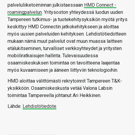
palveluliiketoiminnan julkistaessaan
HMD Connect -
roamingpalvelun
. Yritysoston yhteydessä luodun uuden
Tampereen tutkimus- ja tuotekehitysyksikön myötä yritys
keskittyy HMD Connectin jatkokehitykseen ja aloittaa
myös uusien palveluiden kehityksen. Lehdistötiedotteen
mukaan nämä muut palvelut ovat muun muassa laitteen
etälukitseminen, turvalliset verkkoyhteydet ja yritysten
mobiiliratkaisujen hallinta. Tulevaisuudessa
osaamiskeskuksen toimintaa on tavoitteena laajentaa
myös kuvaamiseen ja ääneen liittyviin teknologioihin.
HMD aloittaa välittömästi rekrytoinnit Tampereen T&K-
yksikköön. Osaamiskeskusta vetää Valona Labsin
toimintaa Tampereella johtanut Ari Heikkinen.
Lähde:
Lehdistötiedote