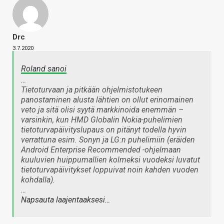
Drc
3.7.2020
Roland sanoi
…
Tietoturvaan ja pitkään ohjelmistotukeen
panostaminen alusta lähtien on ollut erinomainen
veto ja sitä olisi syytä markkinoida enemmän –
varsinkin, kun HMD Globalin Nokia-puhelimien
tietoturvapäivityslupaus on pitänyt todella hyvin
verrattuna esim. Sonyn ja LG:n puhelimiin (eräiden
Android Enterprise Recommended -ohjelmaan
kuuluvien huippumallien kolmeksi vuodeksi luvatut
tietoturvapäivitykset loppuivat noin kahden vuoden
kohdalla).
…
Napsauta laajentaaksesi…