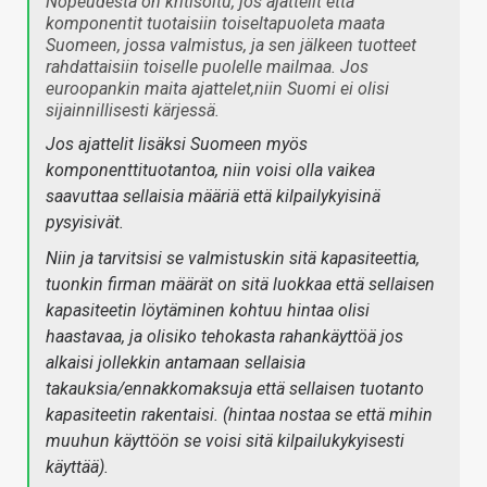
Nopeudesta on kritisoitu, jos ajattelit että
komponentit tuotaisiin toiseltapuoleta maata
Suomeen, jossa valmistus, ja sen jälkeen tuotteet
rahdattaisiin toiselle puolelle mailmaa. Jos
euroopankin maita ajattelet,niin Suomi ei olisi
sijainnillisesti kärjessä.
Jos ajattelit lisäksi Suomeen myös
komponenttituotantoa, niin voisi olla vaikea
saavuttaa sellaisia määriä että kilpailykyisinä
pysyisivät.
Niin ja tarvitsisi se valmistuskin sitä kapasiteettia,
tuonkin firman määrät on sitä luokkaa että sellaisen
kapasiteetin löytäminen kohtuu hintaa olisi
haastavaa, ja olisiko tehokasta rahankäyttöä jos
alkaisi jollekkin antamaan sellaisia
takauksia/ennakkomaksuja että sellaisen tuotanto
kapasiteetin rakentaisi. (hintaa nostaa se että mihin
muuhun käyttöön se voisi sitä kilpailukykyisesti
käyttää).