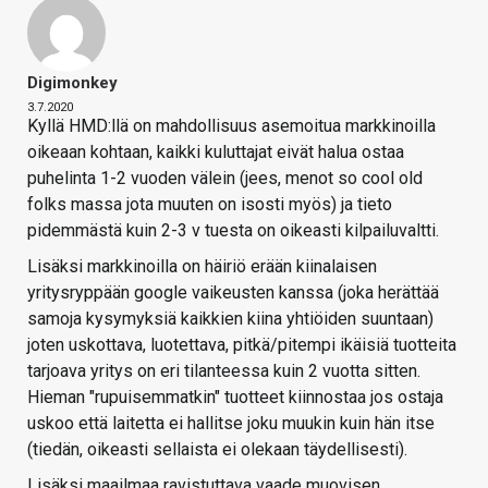
Digimonkey
3.7.2020
Kyllä HMD:llä on mahdollisuus asemoitua markkinoilla
oikeaan kohtaan, kaikki kuluttajat eivät halua ostaa
puhelinta 1-2 vuoden välein (jees, menot so cool old
folks massa jota muuten on isosti myös) ja tieto
pidemmästä kuin 2-3 v tuesta on oikeasti kilpailuvaltti.
Lisäksi markkinoilla on häiriö erään kiinalaisen
yritysryppään google vaikeusten kanssa (joka herättää
samoja kysymyksiä kaikkien kiina yhtiöiden suuntaan)
joten uskottava, luotettava, pitkä/pitempi ikäisiä tuotteita
tarjoava yritys on eri tilanteessa kuin 2 vuotta sitten.
Hieman "rupuisemmatkin" tuotteet kiinnostaa jos ostaja
uskoo että laitetta ei hallitse joku muukin kuin hän itse
(tiedän, oikeasti sellaista ei olekaan täydellisesti).
Lisäksi maailmaa ravistuttava vaade muovisen