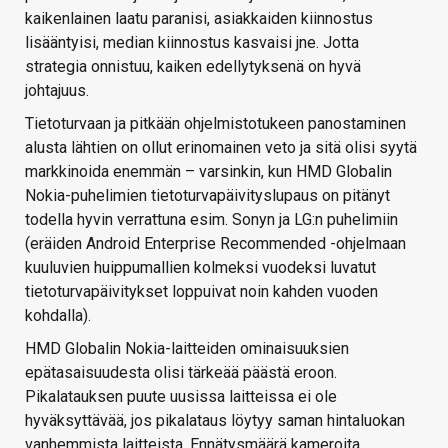
kaikenlainen laatu paranisi, asiakkaiden kiinnostus
lisääntyisi, median kiinnostus kasvaisi jne. Jotta
strategia onnistuu, kaiken edellytyksenä on hyvä
johtajuus.
Tietoturvaan ja pitkään ohjelmistotukeen panostaminen
alusta lähtien on ollut erinomainen veto ja sitä olisi syytä
markkinoida enemmän – varsinkin, kun HMD Globalin
Nokia-puhelimien tietoturvapäivityslupaus on pitänyt
todella hyvin verrattuna esim. Sonyn ja LG:n puhelimiin
(eräiden Android Enterprise Recommended -ohjelmaan
kuuluvien huippumallien kolmeksi vuodeksi luvatut
tietoturvapäivitykset loppuivat noin kahden vuoden
kohdalla).
HMD Globalin Nokia-laitteiden ominaisuuksien
epätasaisuudesta olisi tärkeää päästä eroon.
Pikalatauksen puute uusissa laitteissa ei ole
hyväksyttävää, jos pikalataus löytyy saman hintaluokan
vanhemmista laitteista. Ennätysmäärä kameroita