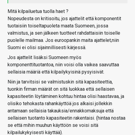
Mitä kilpailuetua tuolla haet ?
Nopeudesta on kritisoitu, jos ajattelit että komponentit
tuotaisiin toiseltapuoleta maata Suomeen, jossa
valmistus, ja sen jälkeen tuotteet rahdattaisiin toiselle
puolelle mailmaa. Jos euroopankin maita ajattelet,niin
Suomi ei olisi sijainnillisesti kärjessä.
Jos ajattelit lisäksi Suomeen myös
komponenttituotantoa, niin voisi olla vaikea saavuttaa
sellaisia määriä että kilpailykyisinä pysyisivät.
Niin ja tarvitsisi se valmistuskin sitä kapasiteettia,
tuonkin firman määrät on sitä luokkaa että sellaisen
kapasiteetin löytäminen kohtuu hintaa olisi haastavaa, ja
olisiko tehokasta rahankäyttöä jos alkaisi jollekkin
antamaan sellaisia takauksia/ennakkomaksuja että
sellaisen tuotanto kapasiteetin rakentaisi. (hintaa nostaa
se että mihin muuhun käyttöön se voisi sitä
kilpailukykyisesti käyttää).