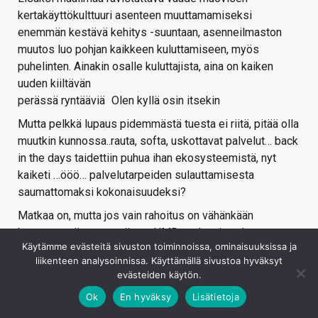
kertakäyttökulttuuri asenteen muuttamamiseksi
enemmän kestävä kehitys -suuntaan, asenneilmaston
muutos luo pohjan kaikkeen kuluttamiseen, myös
puhelinten. Ainakin osalle kuluttajista, aina on kaiken
uuden kiiltävän
perässä ryntääviä
Olen kyllä osin itsekin
Mutta pelkkä lupaus pidemmästä tuesta ei riitä, pitää olla
muutkin kunnossa..rauta, softa, uskottavat palvelut… back
in the days taidettiin puhua ihan ekosysteemistä, nyt
kaiketi …ööö… palvelutarpeiden sulauttamisesta
saumattomaksi kokonaisuudeksi?
Matkaa on, mutta jos vain rahoitus on vähänkään
kunnossa niin nyt on täytyy HMD:n takoa ja uskoa
Käytämme evästeitä sivuston toiminnoissa, ominaisuuksissa ja
visioonsa. Muuten täytyy taantua "pohjoismaiseksi tusina
liikenteen analysoinnissa. Käyttämällä sivustoa hyväksyt
kiinamerkiksi".
evästeiden käytön.
En usko entisen Nokia myytin syntyyn, mutta sievoinen
Ok
En hyväksy
Lisätietoja
jalansija uniikeilla ja omaa kohderyhmäänsä puhuttelevilla
tuotteilla.. se on mahdollista.