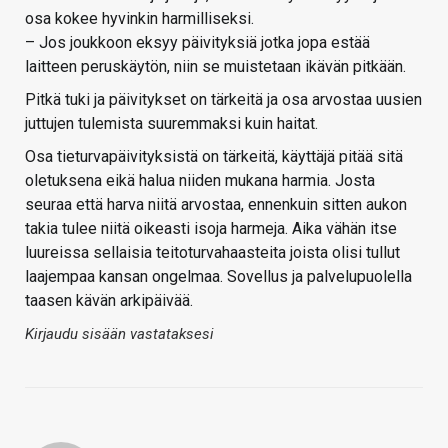
osa kokee hyvinkin harmilliseksi.
– Jos joukkoon eksyy päivityksiä jotka jopa estää
laitteen peruskäytön, niin se muistetaan ikävän pitkään.
Pitkä tuki ja päivitykset on tärkeitä ja osa arvostaa uusien
juttujen tulemista suuremmaksi kuin haitat.
Osa tieturvapäivityksistä on tärkeitä, käyttäjä pitää sitä
oletuksena eikä halua niiden mukana harmia. Josta
seuraa että harva niitä arvostaa, ennenkuin sitten aukon
takia tulee niitä oikeasti isoja harmeja. Aika vähän itse
luureissa sellaisia teitoturvahaasteita joista olisi tullut
laajempaa kansan ongelmaa. Sovellus ja palvelupuolella
taasen kävän arkipäivää.
Kirjaudu sisään vastataksesi