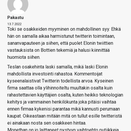
Pakastu
13.7.2022
Toki se osakkeiden myyminen on mahdollinen syy. Ehkä
hän on samalla aikaa harmistunut twitterin toimintaan,
sananvapauteen ja siihen, että puolet Elonin twiittien
vastauksista on Bottien tekemiä ja halusi kiinnittää
huomiota siihen.
Teslan osakehinta laski samalla, mikä laski Elonin
mahdollista investointi rahastoa. Kommentoijat
kyseenalaistivat Twitterin todellista arvoa. Kyseinen
firma saattaa olla ylihinnoiteltu muultakin osalta kuin
rahastettavien käyttäjien osalta, kuten heikko teknologian
kehitys ja vammainen henkilökunta joka pitäisi vaihtaa
ennen firmaa kykenisi parantaa mikä kannusti perumaan
kaupat. Oikeastaan mitään mitä on tullut esille twitteristä
ei ainakaan nosta sen osakkeen hintaa.
Monethan on jo laittaneet pystyyn vaihtoehto putiikkeja