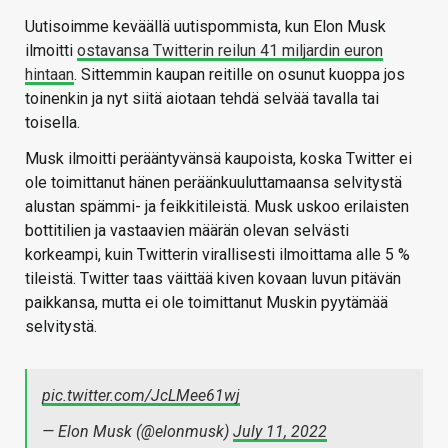
Uutisoimme keväällä uutispommista, kun Elon Musk
ilmoitti
ostavansa Twitterin reilun 41 miljardin euron
hintaan
. Sittemmin kaupan reitille on osunut kuoppa jos
toinenkin ja nyt siitä aiotaan tehdä selvää tavalla tai
toisella.
Musk ilmoitti perääntyvänsä kaupoista, koska Twitter ei
ole toimittanut hänen peräänkuuluttamaansa selvitystä
alustan spämmi- ja feikkitileistä. Musk uskoo erilaisten
bottitilien ja vastaavien määrän olevan selvästi
korkeampi, kuin Twitterin virallisesti ilmoittama alle 5 %
tileistä. Twitter taas väittää kiven kovaan luvun pitävän
paikkansa, mutta ei ole toimittanut Muskin pyytämää
selvitystä.
pic.twitter.com/JcLMee61wj
— Elon Musk (@elonmusk)
July 11, 2022