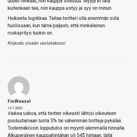
uudet renkaat, niin kauppa toteutuu. Myyjä ei tätä
kuitenkaan tee, niin kauppa estyy ja syy on minun.
Huikeeta logiikkaa. Taitaa twitteri olla enemmän siitä
huolissaan, kun tämä paljasti, että minkälainen
roskayritys tuokin on.
Kirjaudu sisään vastataksesi
FinWeazel
13.7.2022
Vaikea uskoa, että twitter oikeasti lähtisi oikeuteen
puolustamaan tuota 5% tai vähemmän botteja pykälää.
Todennäköisin lopputulos on myynti alemmalla hinnalla.
Alkuperäinen kauppahintahan oli 54$ hintaan, tällä