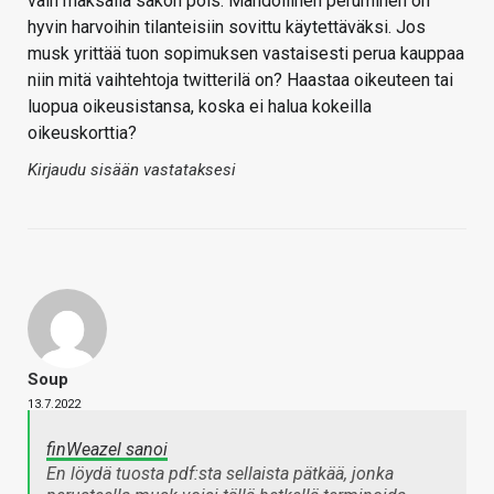
vain maksalla sakon pois. Mahdollinen peruminen on
hyvin harvoihin tilanteisiin sovittu käytettäväksi. Jos
musk yrittää tuon sopimuksen vastaisesti perua kauppaa
niin mitä vaihtehtoja twitterilä on? Haastaa oikeuteen tai
luopua oikeusistansa, koska ei halua kokeilla
oikeuskorttia?
Kirjaudu sisään vastataksesi
Soup
13.7.2022
finWeazel sanoi
En löydä tuosta pdf:sta sellaista pätkää, jonka