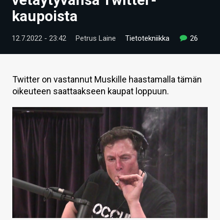
ARTIKKELIT
kaupoista
VIDEOT
12.7.2022 - 23:42
Petrus Laine
Tietotekniikka
26
TECHBBS
TIETOA
Twitter on vastannut Muskille haastamalla tämän
oikeuteen saattaakseen kaupat loppuun.
HINTA.FI
KAUPPA
VAIHDA TEEMA
HAKU