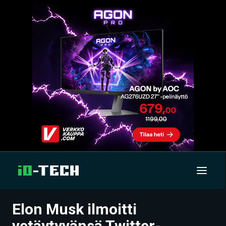
Elon Musk ilmoitti
UUTISET
vetäytyvänsä Twitter-