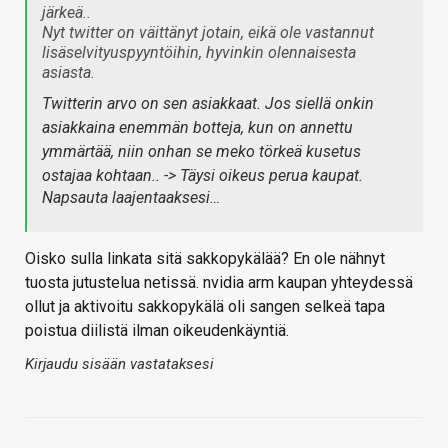
järkeä..
Nyt twitter on väittänyt jotain, eikä ole vastannut
lisäselvityuspyyntöihin, hyvinkin olennaisesta
asiasta.
Twitterin arvo on sen asiakkaat. Jos siellä onkin
asiakkaina enemmän botteja, kun on annettu
ymmärtää, niin onhan se meko törkeä kusetus
ostajaa kohtaan.. -> Täysi oikeus perua kaupat.
Napsauta laajentaaksesi…
Oisko sulla linkata sitä sakkopykälää? En ole nähnyt
tuosta jutustelua netissä. nvidia arm kaupan yhteydessä
ollut ja aktivoitu sakkopykälä oli sangen selkeä tapa
poistua diilistä ilman oikeudenkäyntiä.
Kirjaudu sisään vastataksesi