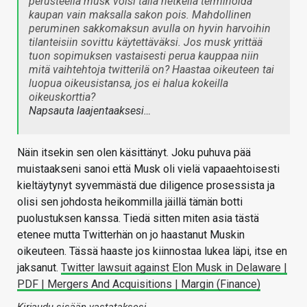
perusteella musk voisi tällä hetkellä terminoida
kaupan vain maksalla sakon pois. Mahdollinen
peruminen sakkomaksun avulla on hyvin harvoihin
tilanteisiin sovittu käytettäväksi. Jos musk yrittää
tuon sopimuksen vastaisesti perua kauppaa niin
mitä vaihtehtoja twitterilä on? Haastaa oikeuteen tai
luopua oikeusistansa, jos ei halua kokeilla
oikeuskorttia?
Napsauta laajentaaksesi…
Näin itsekin sen olen käsittänyt. Joku puhuva pää
muistaakseni sanoi että Musk oli vielä vapaaehtoisesti
kieltäytynyt syvemmästä due diligence prosessista ja
olisi sen johdosta heikommilla jäillä tämän botti
puolustuksen kanssa. Tiedä sitten miten asia tästä
etenee mutta Twitterhän on jo haastanut Muskin
oikeuteen. Tässä haaste jos kiinnostaa lukea läpi, itse en
jaksanut.
Twitter lawsuit against Elon Musk in Delaware |
PDF | Mergers And Acquisitions | Margin (Finance)
Kirjaudu sisään vastataksesi