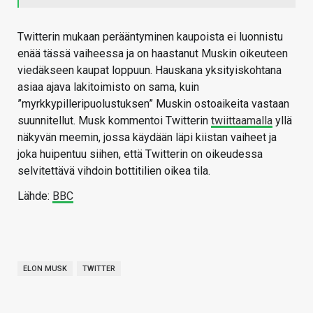
Twitterin mukaan perääntyminen kaupoista ei luonnistu
enää tässä vaiheessa ja on haastanut Muskin oikeuteen
viedäkseen kaupat loppuun. Hauskana yksityiskohtana
asiaa ajava lakitoimisto on sama, kuin
”myrkkypilleripuolustuksen” Muskin ostoaikeita vastaan
suunnitellut. Musk kommentoi Twitterin
twiittaamalla
yllä
näkyvän meemin, jossa käydään läpi kiistan vaiheet ja
joka huipentuu siihen, että Twitterin on oikeudessa
selvitettävä vihdoin bottitilien oikea tila.
Lähde:
BBC
ELON MUSK
TWITTER