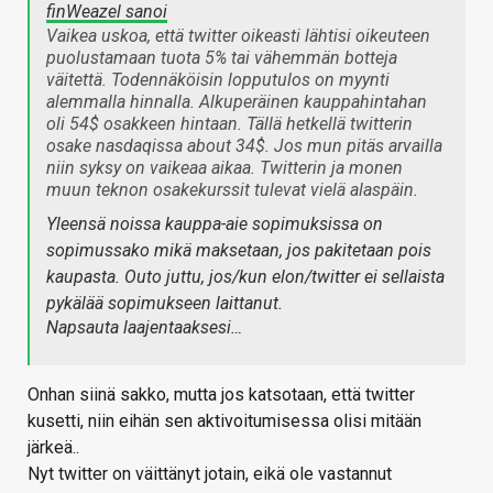
finWeazel sanoi
Vaikea uskoa, että twitter oikeasti lähtisi oikeuteen
puolustamaan tuota 5% tai vähemmän botteja
väitettä. Todennäköisin lopputulos on myynti
alemmalla hinnalla. Alkuperäinen kauppahintahan
oli 54$ osakkeen hintaan. Tällä hetkellä twitterin
osake nasdaqissa about 34$. Jos mun pitäs arvailla
niin syksy on vaikeaa aikaa. Twitterin ja monen
muun teknon osakekurssit tulevat vielä alaspäin.
Yleensä noissa kauppa-aie sopimuksissa on
sopimussako mikä maksetaan, jos pakitetaan pois
kaupasta. Outo juttu, jos/kun elon/twitter ei sellaista
pykälää sopimukseen laittanut.
Napsauta laajentaaksesi…
Onhan siinä sakko, mutta jos katsotaan, että twitter
kusetti, niin eihän sen aktivoitumisessa olisi mitään
järkeä..
Nyt twitter on väittänyt jotain, eikä ole vastannut