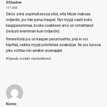
SShadow
13.7.2022
Eikös siinä sopimuksessa ollut, että Musk maksaa
miljardin, jos hän peruu kaupat. Nyt myyjä vaatii koko
kauppasummaa, koska osakkeen arvo on romahtanut
(reilusti enemmän kuin miljardin).
Ihmeellistä jos on kaupan perumisehto, jota ei voi
käyttää, vaikka myyjä piilottelee asiakirjoja. No jos tuossa
joku voittaa niin ainakin asianajajat.
Kirjaudu sisään vastataksesi
Kizmo