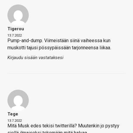
Tigerou
13.7.2022
Pump-and-dump. Viimeistään siinä vaiheessa kun
muskotti tajusi pössypäissään tarjonneensa liikaa.
Kirjaudu sisään vastataksesi
Tege
13.7.2022
Mitä Musk edes tekisi twitterillä? Muutenkin jo pystyy
siellä ilmaiseksi tekemään mitä haluaa.