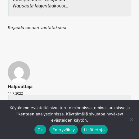
Napsauta laajentaaksesi…
Kirjaudu sisään vastataksesi
Halpuuttaja
14.7.2022
Tege sanoi
Käytämme evästeitä sivuston toiminnoissa, ominaisuuksissa ja
Miksei Twitter bannaa Muskia? Vai vaatiiko se
liikenteen analysoinnissa. Käyttämällä sivustoa hyväksyt
oikeuden päätöksen että Musk on tahollaan
evästeiden käytön.
manipuloinut osakemarkkinoita?
Ok
En hyväksy
Lisätietoja
Napsauta laajentaaksesi…