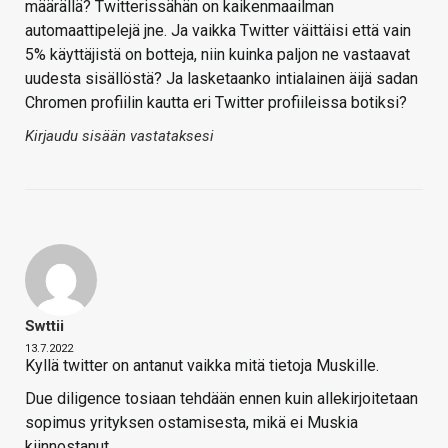
määrällä? Twitterissähän on kaikenmaailman
automaattipelejä jne. Ja vaikka Twitter väittäisi että vain
5% käyttäjistä on botteja, niin kuinka paljon ne vastaavat
uudesta sisällöstä? Ja lasketaanko intialainen äijä sadan
Chromen profiilin kautta eri Twitter profiileissa botiksi?
Kirjaudu sisään vastataksesi
Swttii
13.7.2022
Kyllä twitter on antanut vaikka mitä tietoja Muskille.
Due diligence tosiaan tehdään ennen kuin allekirjoitetaan
sopimus yrityksen ostamisesta, mikä ei Muskia
kiinnostanut.