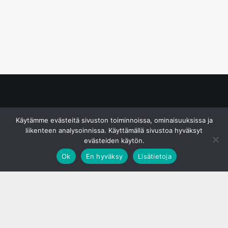
© S&J Media Oy
Käytämme evästeitä sivuston toiminnoissa, ominaisuuksissa ja
liikenteen analysoinnissa. Käyttämällä sivustoa hyväksyt
evästeiden käytön.
Ok
En hyväksy
Lisätietoja
;