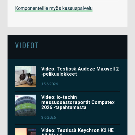
Komponenteille myös kasauspalvelu
VIDEOT
Video: Testissä Audeze Maxwell 2
-pelikuulokkeet
15.6.2026
Video: io-techin
messuosastoraportit Computex
2026 -tapahtumasta
3.6.2026
Video: Testissä Keychron K2 HE