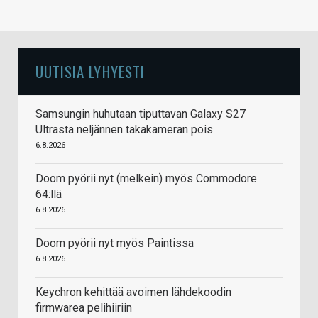
UUTISIA LYHYESTI
Samsungin huhutaan tiputtavan Galaxy S27
Ultrasta neljännen takakameran pois
6.8.2026
Doom pyörii nyt (melkein) myös Commodore
64:llä
6.8.2026
Doom pyörii nyt myös Paintissa
6.8.2026
Keychron kehittää avoimen lähdekoodin
firmwarea pelihiiriin