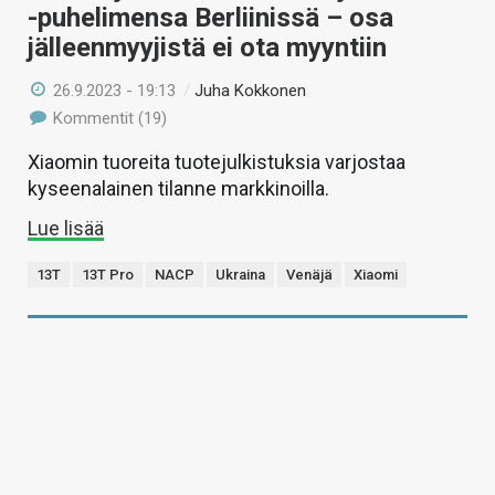
-puhelimensa Berliinissä – osa
jälleenmyyjistä ei ota myyntiin
26.9.2023 - 19:13
/
Juha Kokkonen
Kommentit (19)
Xiaomin tuoreita tuotejulkistuksia varjostaa
kyseenalainen tilanne markkinoilla.
Lue lisää
13T
13T Pro
NACP
Ukraina
Venäjä
Xiaomi