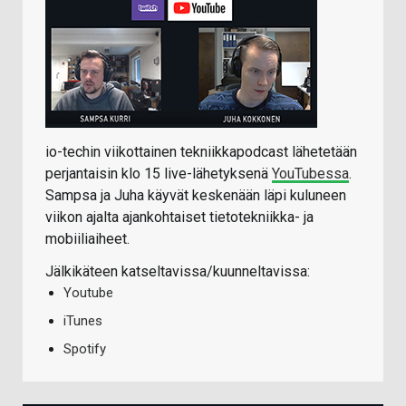
io-techin viikottainen tekniikkapodcast lähetetään
perjantaisin klo 15 live-lähetyksenä
YouTubessa
.
Sampsa ja Juha käyvät keskenään läpi kuluneen
viikon ajalta ajankohtaiset tietotekniikka- ja
mobiiliaiheet.
Jälkikäteen katseltavissa/kuunneltavissa:
Youtube
iTunes
Spotify