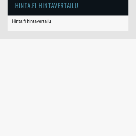
HINTA.FI HINTAVERTAILU
Hinta.fi hintavertailu