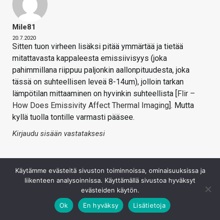
Mile81
20.7.2020
Sitten tuon virheen lisäksi pitää ymmärtää ja tietää
mitattavasta kappaleesta emissiivisyys (joka
pahimmillana riippuu paljonkin aallonpituudesta, joka
tässä on suhteellisen leveä 8-14um), jolloin tarkan
lämpötilan mittaaminen on hyvinkin suhteellista [
Flir –
How Does Emissivity Affect Thermal Imaging
]. Mutta
kyllä tuolla tontille varmasti pääsee.
Kirjaudu sisään vastataksesi
Käytämme evästeitä sivuston toiminnoissa, ominaisuuksissa ja
liikenteen analysoinnissa. Käyttämällä sivustoa hyväksyt
evästeiden käytön.
Ok
En hyväksy
Lisätietoja