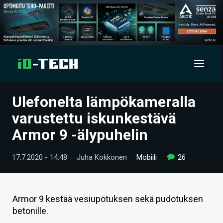
Ulefonelta lämpökameralla
UUTISET
varustettu iskunkestävä
ARTIKKELIT
Armor 9 -älypuhelin
VIDEOT
17.7.2020 - 14:48
Juha Kokkonen
Mobiili
26
TECHBBS
TIETOA
Armor 9 kestää vesiupotuksen sekä pudotuksen
betonille.
HINTA.FI