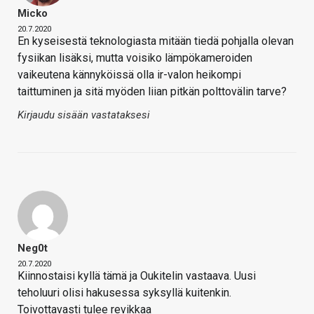
Micko
20.7.2020
En kyseisestä teknologiasta mitään tiedä pohjalla olevan
fysiikan lisäksi, mutta voisiko lämpökameroiden
vaikeutena kännyköissä olla ir-valon heikompi
taittuminen ja sitä myöden liian pitkän polttovälin tarve?
Kirjaudu sisään vastataksesi
Neg0t
20.7.2020
Kiinnostaisi kyllä tämä ja Oukitelin vastaava. Uusi
teholuuri olisi hakusessa syksyllä kuitenkin.
Toivottavasti tulee revikkaa