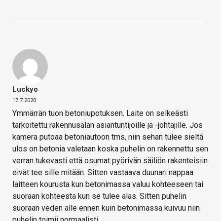
Luckyo
17.7.2020
Ymmärrän tuon betoniupotuksen. Laite on selkeästi
tarkoitettu rakennusalan asiantuntijoille ja -johtajille. Jos
kamera putoaa betoniautoon tms, niin sehän tulee sieltä
ulos on betonia valetaan koska puhelin on rakennettu sen
verran tukevasti että osumat pyörivän säiliön rakenteisiin
eivät tee sille mitään. Sitten vastaava duunari nappaa
laitteen kourusta kun betonimassa valuu kohteeseen tai
suoraan kohteesta kun se tulee alas. Sitten puhelin
suoraan veden alle ennen kuin betonimassa kuivuu niin
puhelin toimii normaalisti.