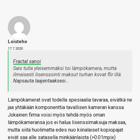
Loisteho
17.7.2020
Fractal sanoi
Sais tulla yleisemmäksi toi lämpökamera, mutta
ilmeisesti lisenssointi maksut turhan kovat flir illä.
Napsauta laajentaaksesi…
Lämpökamerat ovat todella spesiaalia tavaraa, eivätkä ne
jaa yhtäkään komponenttia tavallisen kameran kanssa.
Jokainen firma voisi myös tehdä myös oman
lämpökameransa jos ei halua lisenssimaksuja maksaa,
mutta siitä huolimatta edes nuo kiinalaiset kopiopajat
eivät saa alle satasella minkäänlaista (>0.01mpix)