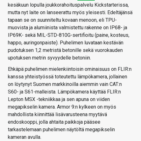
kesäkuun lopulla joukkorahoituspalvelu Kickstarterissa,
mutta nyt laite on lanseerattu myös yleisesti. Edeltäjänsä
tapaan se on suunniteltu kovaan menoon, eli TPU-
muovista ja alumiinista valmistettu rakenne on IP68- ja
IP69K- sekä MIL-STD-810G-sertifioitu (paine, kosteus,
happo, auringonpaiste). Puhelimen luvataan kestävän
pudotuksen 1,2 metristä betonille sekä vuorokauden
upotuksen metrin syvyydelle betoniin.
Ehkäpä puhelimen mielenkiintoisin ominaisuus on FLIR:n
kanssa yhteistyössä toteutettu lämpökamera, jollainen
on löytynyt Suomen markkinoilla aiemmin vain CAT:n
S60- ja S61-malleista. Lämpökamera käyttää FLIR:n
Lepton MSX -tekniikkaa ja sen apuna on viiden
megapikselin kamera. Armor 9:n kylkeen on myös
mahdollista kiinnittää lisävarusteena myytävä
endoskooppi, jolla ahtaita paikkoja pääsee
tarkastelemaan puhelimen näytöltä megapikselin
kameran avulla.