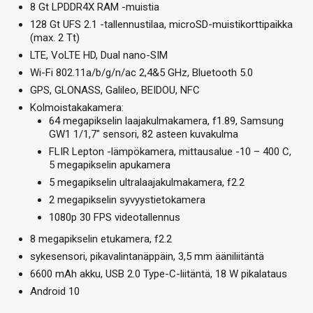
8 Gt LPDDR4X RAM -muistia
128 Gt UFS 2.1 -tallennustilaa, microSD-muistikorttipaikka
(max. 2 Tt)
LTE, VoLTE HD, Dual nano-SIM
Wi-Fi 802.11a/b/g/n/ac 2,4&5 GHz, Bluetooth 5.0
GPS, GLONASS, Galileo, BEIDOU, NFC
Kolmoistakakamera:
64 megapikselin laajakulmakamera, f1.89, Samsung
GW1 1/1,7″ sensori, 82 asteen kuvakulma
FLIR Lepton -lämpökamera, mittausalue -10 – 400 C,
5 megapikselin apukamera
5 megapikselin ultralaajakulmakamera, f2.2
2 megapikselin syvyystietokamera
1080p 30 FPS videotallennus
8 megapikselin etukamera, f2.2
sykesensori, pikavalintanäppäin, 3,5 mm ääniliitäntä
6600 mAh akku, USB 2.0 Type-C-liitäntä, 18 W pikalataus
Android 10