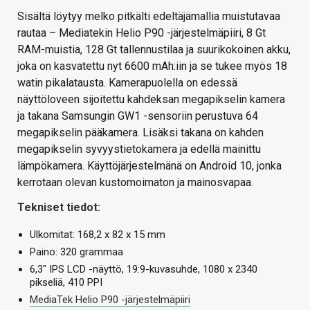
Sisältä löytyy melko pitkälti edeltäjämallia muistutavaa
rautaa – Mediatekin Helio P90 -järjestelmäpiiri, 8 Gt
RAM-muistia, 128 Gt tallennustilaa ja suurikokoinen akku,
joka on kasvatettu nyt 6600 mAh:iin ja se tukee myös 18
watin pikalatausta. Kamerapuolella on edessä
näyttöloveen sijoitettu kahdeksan megapikselin kamera
ja takana Samsungin GW1 -sensoriin perustuva 64
megapikselin pääkamera. Lisäksi takana on kahden
megapikselin syvyystietokamera ja edellä mainittu
lämpökamera. Käyttöjärjestelmänä on Android 10, jonka
kerrotaan olevan kustomoimaton ja mainosvapaa.
Tekniset tiedot:
Ulkomitat: 168,2 x 82 x 15 mm
Paino: 320 grammaa
6,3″ IPS LCD -näyttö, 19:9-kuvasuhde, 1080 x 2340
pikseliä, 410 PPI
MediaTek Helio P90 -järjestelmäpiiri