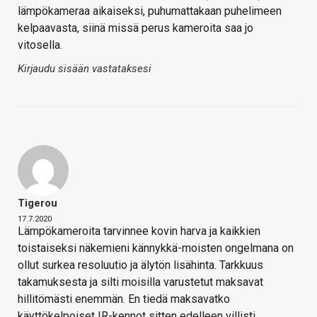
lämpökameraa aikaiseksi, puhumattakaan puhelimeen
kelpaavasta, siinä missä perus kameroita saa jo
vitosella.
Kirjaudu sisään vastataksesi
Tigerou
17.7.2020
Lämpökameroita tarvinnee kovin harva ja kaikkien
toistaiseksi näkemieni kännykkä-moisten ongelmana on
ollut surkea resoluutio ja älytön lisähinta. Tarkkuus
takamuksesta ja silti moisilla varustetut maksavat
hillitömästi enemmän. En tiedä maksavatko
käyttökelpoiset IR-kennot sitten edelleen villisti