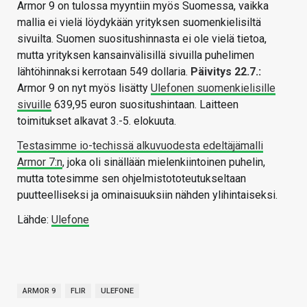
Armor 9 on tulossa myyntiin myös Suomessa, vaikka
mallia ei vielä löydykään yrityksen suomenkielisiltä
sivuilta. Suomen suositushinnasta ei ole vielä tietoa,
mutta yrityksen kansainvälisillä sivuilla puhelimen
lähtöhinnaksi kerrotaan 549 dollaria.
Päivitys 22.7.:
Armor 9 on nyt myös lisätty
Ulefonen suomenkielisille
sivuille
639,95 euron suositushintaan. Laitteen
toimitukset alkavat 3.-5. elokuuta.
Testasimme io-techissä alkuvuodesta edeltäjämalli
Armor 7:n
, joka oli sinällään mielenkiintoinen puhelin,
mutta totesimme sen ohjelmistototeutukseltaan
puutteelliseksi ja ominaisuuksiin nähden ylihintaiseksi.
Lähde:
Ulefone
ARMOR 9
FLIR
ULEFONE