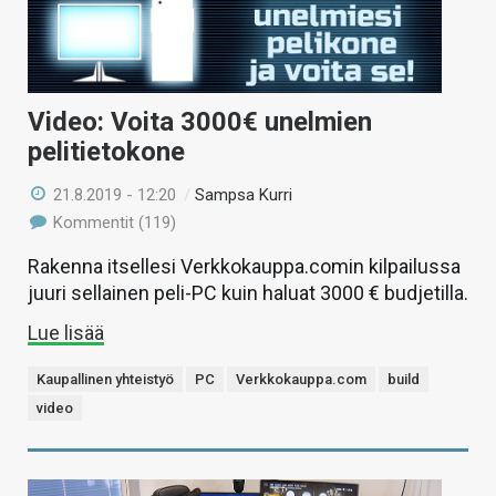
Video: Voita 3000€ unelmien
pelitietokone
21.8.2019 - 12:20
/
Sampsa Kurri
Kommentit (119)
Rakenna itsellesi Verkkokauppa.comin kilpailussa
juuri sellainen peli-PC kuin haluat 3000 € budjetilla.
Lue lisää
Kaupallinen yhteistyö
PC
Verkkokauppa.com
build
video