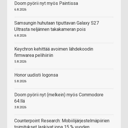
Doom pyörii nyt myös Paintissa
6.8.2026
Samsungin huhutaan tiputtavan Galaxy S27
Ultrasta neljännen takakameran pois
6.8.2026
Keychron kehittää avoimen lähdekoodin
firmwarea pelihiiriin
5.8.2026
Honor uudisti logonsa
5.8.2026
Doom pyörii nyt (melkein) myös Commodore
64:llä
3.8.2026
Counterpoint Research: Mobiilijärjestelmäpiirien
toimitukset laskivat jopa 15 % vuoden