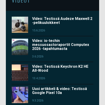
Video: Testissä Audeze Maxwell 2
-pelikuulokkeet
15.6.2026
Video: io-techin
messuosastoraportit Computex
2026 -tapahtumasta
3.6.2026
Video: Testissä Keychron K2 HE
All-Wood
13.4.2026
Uusi artikkeli & video: Testissä
Google Pixel 10a
9.3.2026