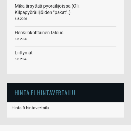
Mikä ärsyttää pyöräilijöissä (Oli:
Kilpapyöräilijöiden "pakat"..)
6.8.2026
Henkilökohtainen talous
6.8.2026
Liittymät
6.8.2026
HINTA.FI HINTAVERTAILU
Hinta.fi hintavertailu