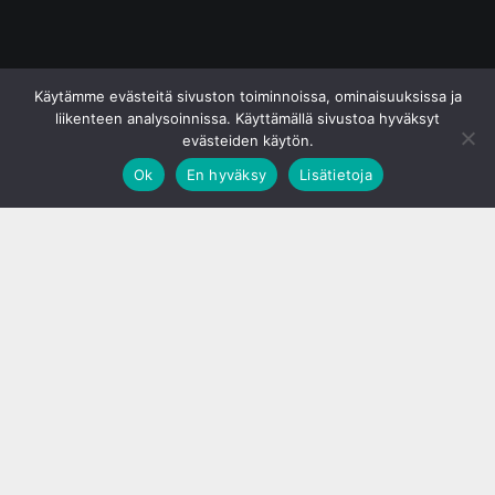
© S&J Media Oy
Käytämme evästeitä sivuston toiminnoissa, ominaisuuksissa ja
liikenteen analysoinnissa. Käyttämällä sivustoa hyväksyt
evästeiden käytön.
Ok
En hyväksy
Lisätietoja
;