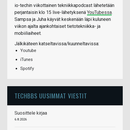
io-techin viikottainen tekniikkapodcast lähetetään
perjantaisin klo 15 live-lähetyksenä
YouTubessa
.
Sampsa ja Juha käyvät keskenään läpi kuluneen
viikon ajalta ajankohtaiset tietotekniikka- ja
mobiiliaiheet.
Jälkikäteen katseltavissa/kuunneltavissa:
Youtube
iTunes
Spotify
TECHBBS UUSIMMAT VIESTIT
Suosittele kirjaa
6.8.2026