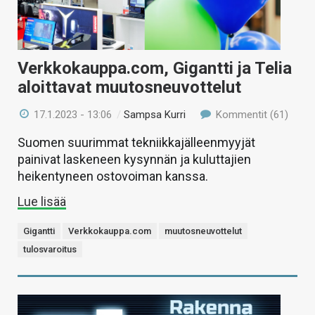
Verkkokauppa.com, Gigantti ja Telia
aloittavat muutosneuvottelut
17.1.2023 - 13:06
/
Sampsa Kurri
Kommentit (61)
Suomen suurimmat tekniikkajälleenmyyjät
painivat laskeneen kysynnän ja kuluttajien
heikentyneen ostovoiman kanssa.
Lue lisää
Gigantti
Verkkokauppa.com
muutosneuvottelut
tulosvaroitus