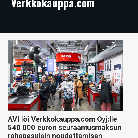
Verkkokauppa.com
ARTIKKELIT
VIDEOT
TECHBBS
TIETOA
HINTA.FI
KAUPPA
VAIHDA TEEMA
HAKU
AVI löi Verkkokauppa.com Oyj:lle
540 000 euron seuraamusmaksun
rahapesulain noudattamisen