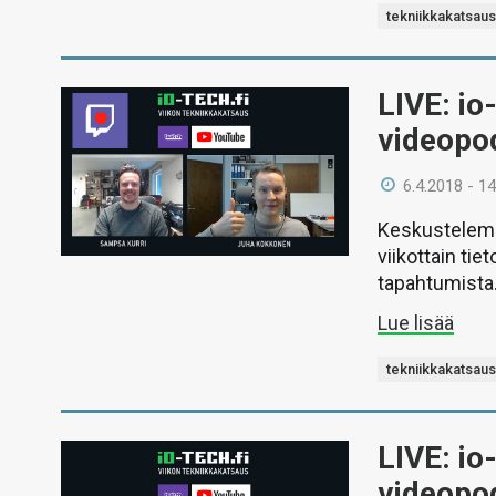
tekniikkakatsau
LIVE: io
videopo
6.4.2018 - 14
Keskustelemm
viikottain ti
tapahtumista
Lue lisää
tekniikkakatsau
LIVE: io
videopo