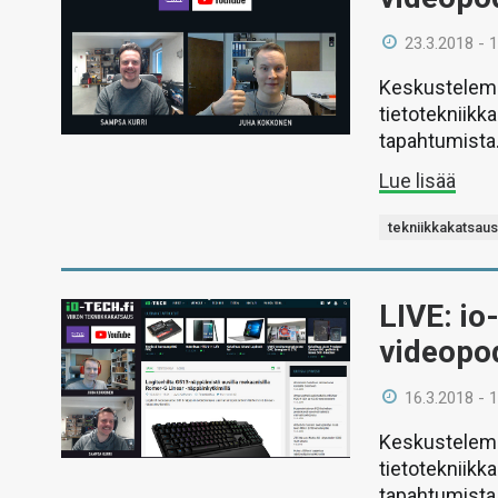
23.3.2018 - 
Keskustelemm
tietotekniikk
tapahtumista
Lue lisää
tekniikkakatsau
LIVE: io
videopo
16.3.2018 - 
Keskustelemm
tietotekniikk
tapahtumista