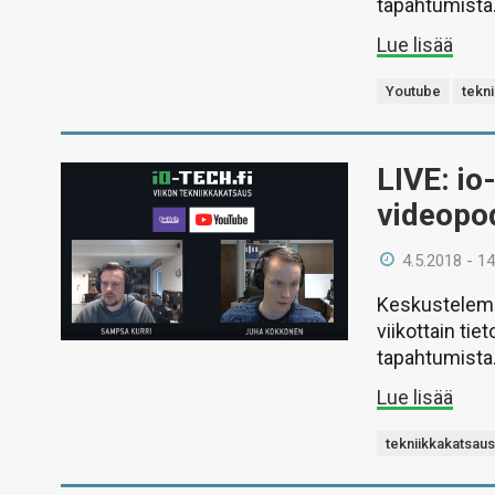
tapahtumista
Lue lisää
Youtube
tekn
LIVE: io
videopo
4.5.2018 - 14
Keskustelemm
viikottain ti
tapahtumista
Lue lisää
tekniikkakatsau