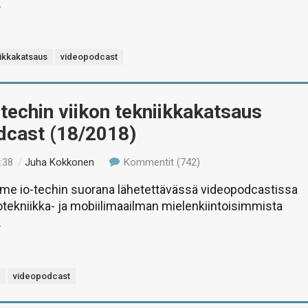
.
iikkakatsaus
videopodcast
-techin viikon tekniikkakatsaus
dcast (18/2018)
:38
/
Juha Kokkonen
Kommentit (742)
e io-techin suorana lähetettävässä videopodcastissa
etotekniikka- ja mobiilimaailman mielenkiintoisimmista
.
s
videopodcast