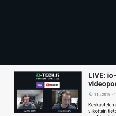
LIVE: io
videopo
11.5.2018 - 
Keskustelemm
viikottain ti