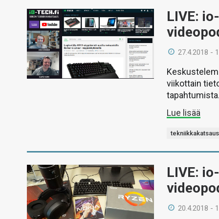
LIVE: io
videopo
27.4.2018 - 
Keskustelemm
viikottain ti
tapahtumista
Lue lisää
tekniikkakatsau
LIVE: io
videopo
20.4.2018 - 