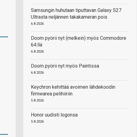
Samsungin huhutaan tiputtavan Galaxy S27
Ultrasta neljännen takakameran pois
6.8.2026
Doom pyörii nyt (melkein) myös Commodore
64:llä
6.8.2026
Doom pyörii nyt myös Paintissa
6.8.2026
Keychron kehittää avoimen lähdekoodin
firmwarea pelihiiriin
5.8.2026
Honor uudisti logonsa
5.8.2026