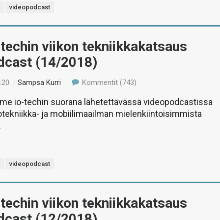
s
videopodcast
-techin viikon tekniikkakatsaus
dcast (14/2018)
:20
/
Sampsa Kurri
Kommentit (743)
e io-techin suorana lähetettävässä videopodcastissa
etotekniikka- ja mobiilimaailman mielenkiintoisimmista
.
s
videopodcast
-techin viikon tekniikkakatsaus
dcast (12/2018)