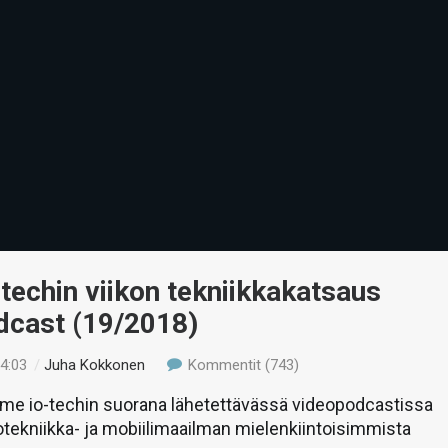
-techin viikon tekniikkakatsaus
dcast (19/2018)
14:03
/
Juha Kokkonen
Kommentit (743)
e io-techin suorana lähetettävässä videopodcastissa
etotekniikka- ja mobiilimaailman mielenkiintoisimmista