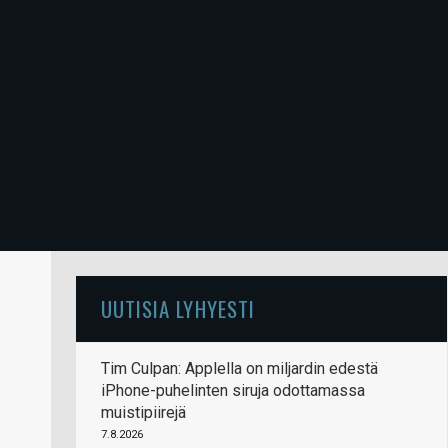
UUTISIA LYHYESTI
Tim Culpan: Applella on miljardin edestä
iPhone-puhelinten siruja odottamassa
muistipiirejä
7.8.2026