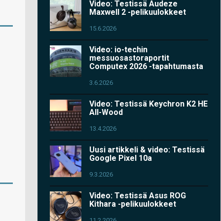
Video: Testissä Audeze
Maxwell 2 -pelikuulokkeet
15.6.2026
Video: io-techin
messuosastoraportit
Computex 2026 -tapahtumasta
3.6.2026
Video: Testissä Keychron K2 HE
All-Wood
13.4.2026
Uusi artikkeli & video: Testissä
Google Pixel 10a
9.3.2026
Video: Testissä Asus ROG
Kithara -pelikuulokkeet
11.2.2026