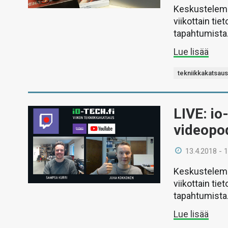
Keskustelemm
viikottain ti
tapahtumista
Lue lisää
tekniikkakatsau
LIVE: io
videopo
13.4.2018 - 
Keskustelemm
viikottain ti
tapahtumista
Lue lisää