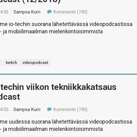
14:50
/
Sampsa Kurri
Kommentit (743)
e io-techin suorana lähetettävässä videopodcastissa
a- ja mobiilimaailman mielenkiintoisimmista
.
s
twitch
videopodcast
-techin viikon tekniikkakatsaus
dcast
14:55
/
Sampsa Kurri
Kommentit (743)
e uudessa suorana lähetettävässä videopodcastissa
a- ja mobiilimaailman mielenkiintoisimmista
.