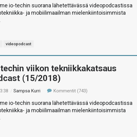
e io-techin suorana lähetettävässä videopodcastissa
etotekniikka- ja mobiilimaailman mielenkiintoisimmista
.
s
videopodcast
-techin viikon tekniikkakatsaus
dcast (15/2018)
13:38
/
Sampsa Kurri
Kommentit (743)
e io-techin suorana lähetettävässä videopodcastissa
etotekniikka- ja mobiilimaailman mielenkiintoisimmista
.