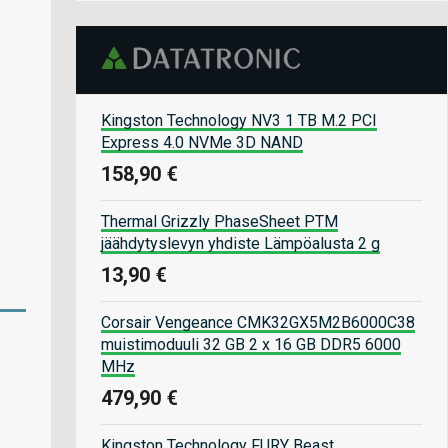
Kingston Technology NV3 1 TB M.2 PCI
Express 4.0 NVMe 3D NAND
158,90 €
Thermal Grizzly PhaseSheet PTM
jäähdytyslevyn yhdiste Lämpöalusta 2 g
13,90 €
Corsair Vengeance CMK32GX5M2B6000C38
muistimoduuli 32 GB 2 x 16 GB DDR5 6000
MHz
479,90 €
Kingston Technology FURY Beast