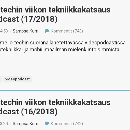
-techin viikon tekniikkakatsaus
dcast (17/2018)
14:53
/
Sampsa Kurri
Kommentit (743)
e io-techin suorana lähetettävässä videopodcastissa
etotekniikka- ja mobiilimaailman mielenkiintoisimmista
.
s
videopodcast
-techin viikon tekniikkakatsaus
dcast (16/2018)
13:24
/
Sampsa Kurri
Kommentit (742)