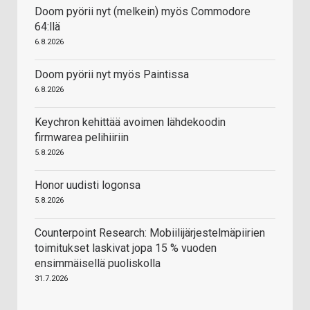
Doom pyörii nyt (melkein) myös Commodore
64:llä
6.8.2026
Doom pyörii nyt myös Paintissa
6.8.2026
Keychron kehittää avoimen lähdekoodin
firmwarea pelihiiriin
5.8.2026
Honor uudisti logonsa
5.8.2026
Counterpoint Research: Mobiilijärjestelmäpiirien
toimitukset laskivat jopa 15 % vuoden
ensimmäisellä puoliskolla
31.7.2026