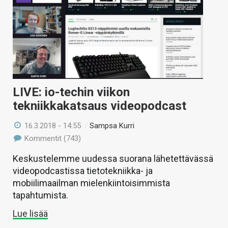
LIVE: io-techin viikon
tekniikkakatsaus videopodcast
16.3.2018 - 14:55
/
Sampsa Kurri
Kommentit (743)
Keskustelemme uudessa suorana lähetettävässä
videopodcastissa tietotekniikka- ja
mobiilimaailman mielenkiintoisimmista
tapahtumista.
Lue lisää