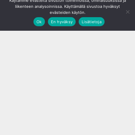
Käytämme evästeitä sivuston toiminnoissa, ominaisuuksissa ja
liikenteen analysoinnissa. Käyttämällä sivustoa hyväksyt
evästeiden käytön.
Ok
En hyväksy
Lisätietoja
;