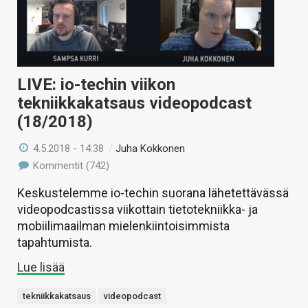
LIVE: io-techin viikon
tekniikkakatsaus videopodcast
(18/2018)
4.5.2018 - 14:38
/
Juha Kokkonen
Kommentit (742)
Keskustelemme io-techin suorana lähetettävässä
videopodcastissa viikottain tietotekniikka- ja
mobiilimaailman mielenkiintoisimmista
tapahtumista.
Lue lisää
tekniikkakatsaus
videopodcast