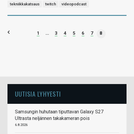
tekniikkakatsaus
twitch
videopodcast
1
...
3
4
5
6
7
8
UUTISIA LYHYESTI
Samsungin huhutaan tiputtavan Galaxy S27
Ultrasta neljännen takakameran pois
6.8.2026