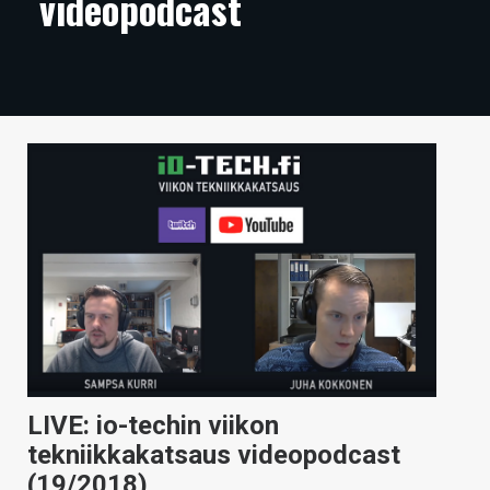
videopodcast
ARTIKKELIT
VIDEOT
TECHBBS
TIETOA
HINTA.FI
KAUPPA
VAIHDA TEEMA
HAKU
LIVE: io-techin viikon
tekniikkakatsaus videopodcast
(19/2018)