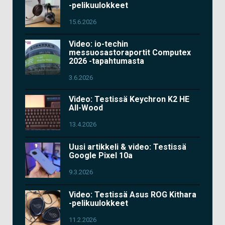
-pelikuulokkeet
15.6.2026
Video: io-techin
messuosastoraportit Computex
2026 -tapahtumasta
3.6.2026
Video: Testissä Keychron K2 HE
All-Wood
13.4.2026
Uusi artikkeli & video: Testissä
Google Pixel 10a
9.3.2026
Video: Testissä Asus ROG Kithara
-pelikuulokkeet
11.2.2026