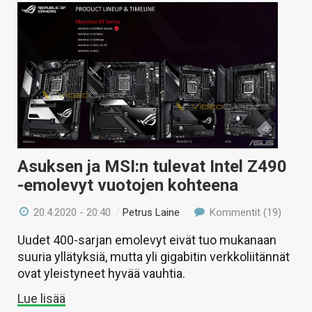
Asuksen ja MSI:n tulevat Intel Z490
-emolevyt vuotojen kohteena
20.4.2020 - 20:40
/
Petrus Laine
Kommentit (19)
Uudet 400-sarjan emolevyt eivät tuo mukanaan
suuria yllätyksiä, mutta yli gigabitin verkkoliitännät
ovat yleistyneet hyvää vauhtia.
Lue lisää