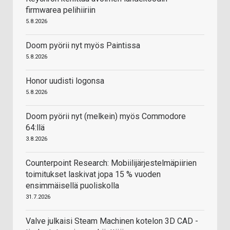
firmwarea pelihiiriin
5.8.2026
Doom pyörii nyt myös Paintissa
5.8.2026
Honor uudisti logonsa
5.8.2026
Doom pyörii nyt (melkein) myös Commodore
64:llä
3.8.2026
Counterpoint Research: Mobiilijärjestelmäpiirien
toimitukset laskivat jopa 15 % vuoden
ensimmäisellä puoliskolla
31.7.2026
Valve julkaisi Steam Machinen kotelon 3D CAD -