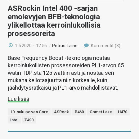
ASRockin Intel 400 -sarjan
emolevyjen BFB-teknologia
ylikellottaa kerroinlukollisia
prosessoreita
1.5.2020 - 12:56
/
Petrus Laine
Kommentit (3)
Base Frequency Boost -teknologia nostaa
kerroinlukollisten prosessoreiden PL1-arvon 65
watin TDP:stä 125 wattiin asti ja nostaa sen
mukana kellotaajuutta niin korkealle, kuin
jäähdytysratkaisu ja PL1-arvo mahdollistavat.
Lue lisää
10. sukupolven Core
ASRock
B460
Comet Lake
H470
Intel
Z490