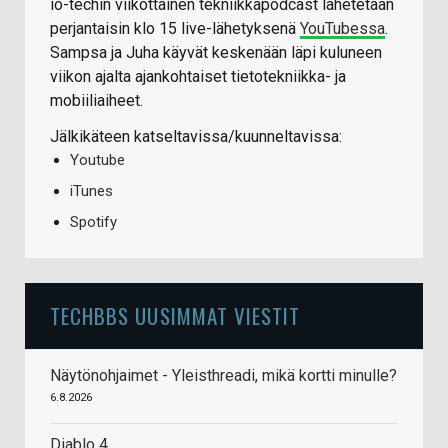
io-techin viikottainen tekniikkapodcast lähetetään
perjantaisin klo 15 live-lähetyksenä
YouTubessa
.
Sampsa ja Juha käyvät keskenään läpi kuluneen
viikon ajalta ajankohtaiset tietotekniikka- ja
mobiiliaiheet.
Jälkikäteen katseltavissa/kuunneltavissa:
Youtube
iTunes
Spotify
TECHBBS UUSIMMAT VIESTIT
Näytönohjaimet - Yleisthreadi, mikä kortti minulle?
6.8.2026
Diablo 4