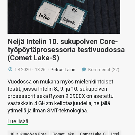
Neljä Intelin 10. sukupolven Core-
työpöytäprosessoria testivuodossa
(Comet Lake-S)
1.4.2020 - 18:26
/
Petrus Laine
Kommentit (22)
Vuodossa on mukana myös mielenkiintoiset
testit, joissa Intelin 8., 9. ja 10. sukupolven
prosessorit sekä Ryzen 9 3900X on asetettu
vastakkain 4 GHz:n kellotaajuudella, neljällä
ytimellä ja ilman SMT-teknologiaa.
Lue lisää
10. sukupolven Core
Comet Lake
Comet Lake-S
Intel