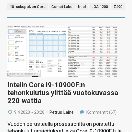
10. sukupolven Core
Comet Lake
Intel
LGA 1200
Z490
Intelin Core i9-10900F:n
tehonkulutus ylittää vuotokuvassa
220 wattia
9.4.2020 - 20:28
/
Petrus Laine
Kommentit (67)
Vuodon perusteella prosessorilta on poistettu
tehonkulutusrajoitukset, eikä Core i9-10900F tule