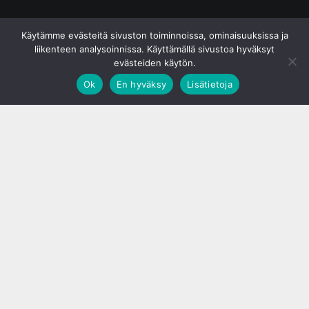
© S&J Media Oy
Käytämme evästeitä sivuston toiminnoissa, ominaisuuksissa ja
liikenteen analysoinnissa. Käyttämällä sivustoa hyväksyt
evästeiden käytön.
Ok
En hyväksy
Lisätietoja
;