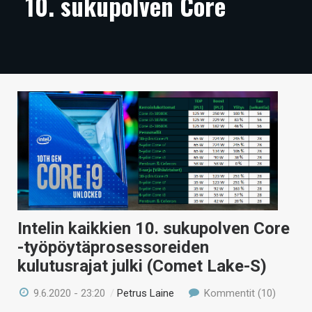
10. sukupolven Core
ARTIKKELIT
VIDEOT
TECHBBS
TIETOA
HINTA.FI
KAUPPA
VAIHDA TEEMA
Intelin kaikkien 10. sukupolven Core
-työpöytäprosessoreiden
HAKU
kulutusrajat julki (Comet Lake-S)
9.6.2020 - 23:20
/
Petrus Laine
Kommentit (10)