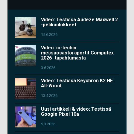
Video: Testissä Audeze Maxwell 2
-pelikuulokkeet
15.6.2026
Video: io-techin
messuosastoraportit Computex
2026 -tapahtumasta
3.6.2026
Video: Testissä Keychron K2 HE
All-Wood
13.4.2026
Uusi artikkeli & video: Testissä
Google Pixel 10a
9.3.2026