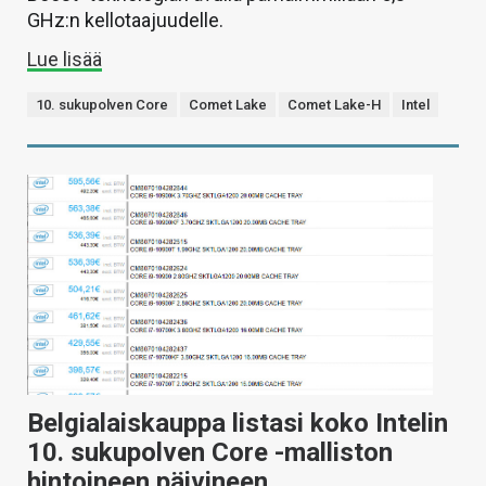
GHz:n kellotaajuudelle.
Lue lisää
10. sukupolven Core
Comet Lake
Comet Lake-H
Intel
Belgialaiskauppa listasi koko Intelin
10. sukupolven Core -malliston
hintoineen päivineen