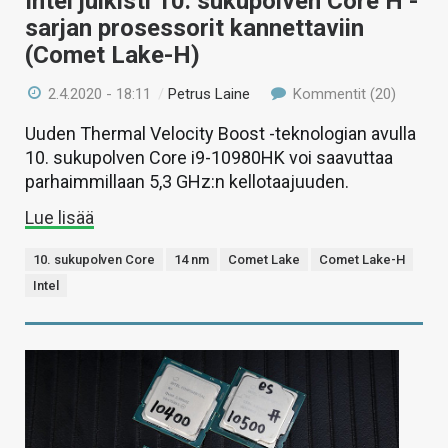
Intel julkisti 10. sukupolven Core H -
sarjan prosessorit kannettaviin
(Comet Lake-H)
2.4.2020 - 18:11
/
Petrus Laine
Kommentit (20)
Uuden Thermal Velocity Boost -teknologian avulla
10. sukupolven Core i9-10980HK voi saavuttaa
parhaimmillaan 5,3 GHz:n kellotaajuuden.
Lue lisää
10. sukupolven Core
14 nm
Comet Lake
Comet Lake-H
Intel