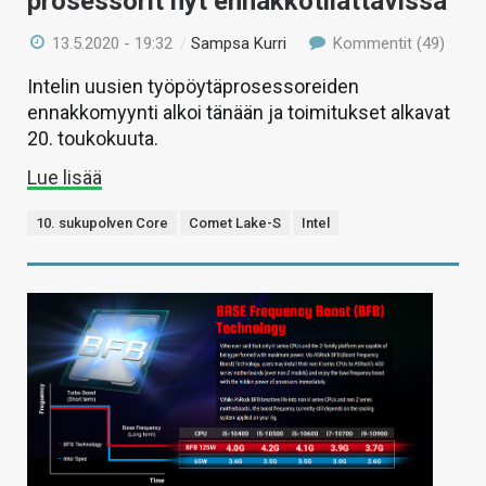
prosessorit nyt ennakkotilattavissa
13.5.2020 - 19:32
/
Sampsa Kurri
Kommentit (49)
Intelin uusien työpöytäprosessoreiden
ennakkomyynti alkoi tänään ja toimitukset alkavat
20. toukokuuta.
Lue lisää
10. sukupolven Core
Comet Lake-S
Intel