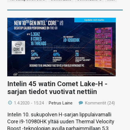
Intelin 45 watin Comet Lake-H -
sarjan tiedot vuotivat nettiin
1.4.2020 - 15:24
/
Petrus Laine
Kommentit (24)
Intelin 10. sukupolven H-sarjan lippulaivamalli
Core i9-10980HK yltää uuden Thermal Velocity
Boost -teknologian avulla parhaimmillaan 5,3