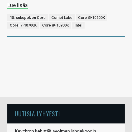
Lue lisää
10. sukupolven Core
Comet Lake
Core i5-10600K
Core i7-10700K
Core i9-10900K
Intel
UUTISIA LYHYESTI
Keychron kehittää avoimen lähdekoodin