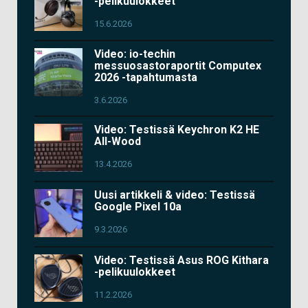
-pelikuulokkeet
15.6.2026
Video: io-techin
messuosastoraportit Computex
2026 -tapahtumasta
3.6.2026
Video: Testissä Keychron K2 HE
All-Wood
13.4.2026
Uusi artikkeli & video: Testissä
Google Pixel 10a
9.3.2026
Video: Testissä Asus ROG Kithara
-pelikuulokkeet
11.2.2026