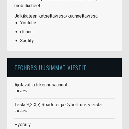
mobiiliaiheet.
Jälkikäteen katseltavissa/kuunneltavissa:
Youtube
iTunes
Spotify
TECHBBS UUSIMMAT VIESTIT
Ajotavat ja liikennesäännöt
9.8.2026
Tesla S,3,X,Y, Roadster ja Cybertruck yleistä
9.8.2026
Pyöräily