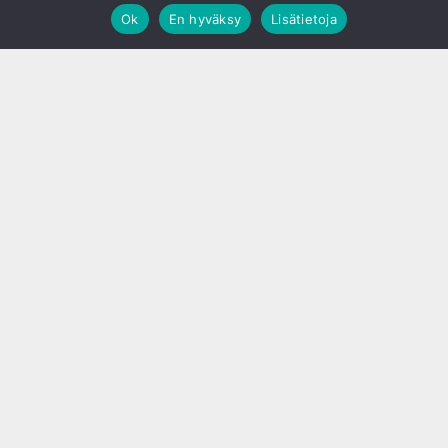
Ok
En hyväksy
Lisätietoja
;