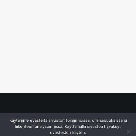
© S&J Media Oy
Käytämme evästeitä sivuston toiminnoissa, ominaisuuksissa ja
liikenteen analysoinnissa. Käyttämällä sivustoa hyväksyt
evästeiden käytön.