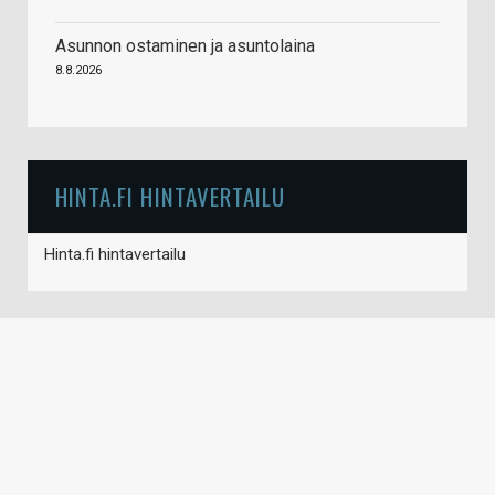
Asunnon ostaminen ja asuntolaina
8.8.2026
HINTA.FI HINTAVERTAILU
Hinta.fi hintavertailu