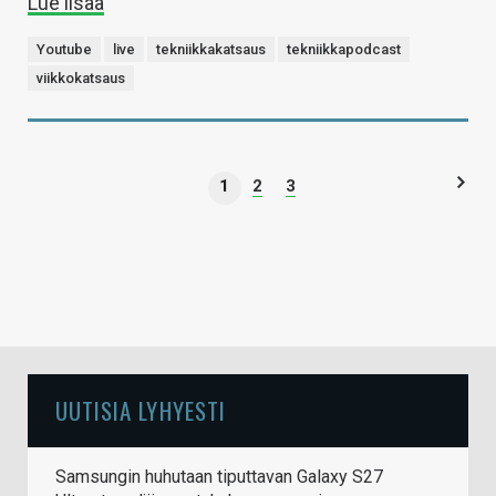
Lue lisää
Youtube
live
tekniikkakatsaus
tekniikkapodcast
viikkokatsaus
1
2
3
UUTISIA LYHYESTI
Samsungin huhutaan tiputtavan Galaxy S27