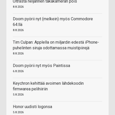
Ultrasta neljännen takakameran pois
8.8.2026
Doom pyörii nyt (melkein) myös Commodore
64:llä
8.8.2026
Tim Culpan: Applella on miljardin edestä iPhone-
puhelinten siruja odottamassa muistipiirejä
8.8.2026
Doom pyörii nyt myös Paintissa
6.8.2026
Keychron kehittää avoimen lähdekoodin
firmwarea pelihiiriin
5.8.2026
Honor uudisti logonsa
5.8.2026