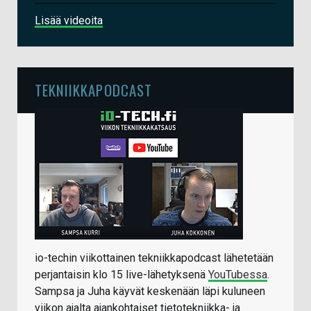
Lisää videoita
TEKNIIKKAPODCAST
io-techin viikottainen tekniikkapodcast lähetetään
perjantaisin klo 15 live-lähetyksenä
YouTubessa
.
Sampsa ja Juha käyvät keskenään läpi kuluneen
viikon ajalta ajankohtaiset tietotekniikka- ja