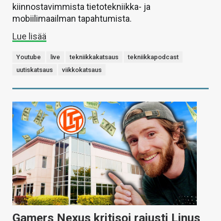
kiinnostavimmista tietotekniikka- ja
mobiilimaailman tapahtumista.
Lue lisää
Youtube
live
tekniikkakatsaus
tekniikkapodcast
uutiskatsaus
viikkokatsaus
Gamers Nexus kritisoi rajusti Linus