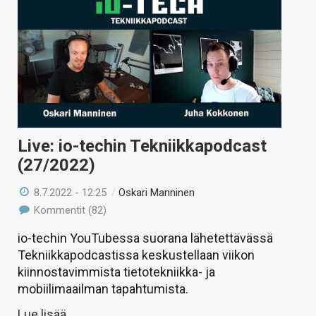
Live: io-techin Tekniikkapodcast
(27/2022)
8.7.2022 - 12:25
/
Oskari Manninen
Kommentit (82)
io-techin YouTubessa suorana lähetettävässä
Tekniikkapodcastissa keskustellaan viikon
kiinnostavimmista tietotekniikka- ja
mobiilimaailman tapahtumista.
Lue lisää