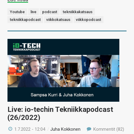
Youtube
live
podcast
tekniikkakatsaus
tekniikkapodcast
viikkokatsaus
viikkopodcast
Live: io-techin Tekniikkapodcast
(26/2022)
1.7.2022 - 12:04
/
Juha Kokkonen
Kommentit (82)