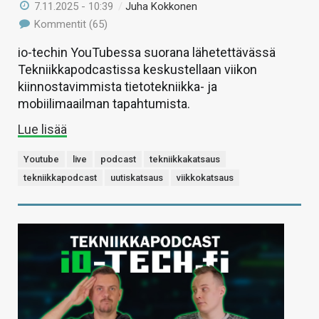
7.11.2025 - 10:39
/
Juha Kokkonen
Kommentit (65)
io-techin YouTubessa suorana lähetettävässä
Tekniikkapodcastissa keskustellaan viikon
kiinnostavimmista tietotekniikka- ja
mobiilimaailman tapahtumista.
Lue lisää
Youtube
live
podcast
tekniikkakatsaus
tekniikkapodcast
uutiskatsaus
viikkokatsaus