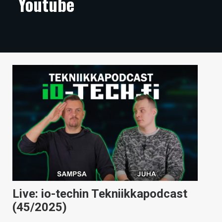
Youtube
ARTIKKELIT
VIDEOT
TECHBBS
TIETOA
HINTA.FI
KAUPPA
VAIHDA TEEMA
HAKU
Live: io-techin Tekniikkapodcast
(45/2025)