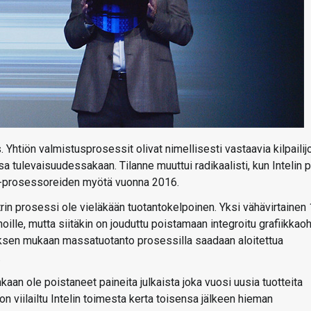
. Yhtiön valmistusprosessit olivat nimellisesti vastaavia kilpailij
sa tulevaisuudessakaan. Tilanne muuttui radikaalisti, kun Intelin pi
 -prosessoreiden myötä vuonna 2016.
in prosessi ole vieläkään tuotantokelpoinen. Yksi vähävirtainen
lle, mutta siitäkin on jouduttu poistamaan integroitu grafiikkaoh
yksen mukaan massatuotanto prosessilla saadaan aloitettua
.
an ole poistaneet paineita julkaista joka vuosi uusia tuotteita
 on viilailtu Intelin toimesta kerta toisensa jälkeen hieman