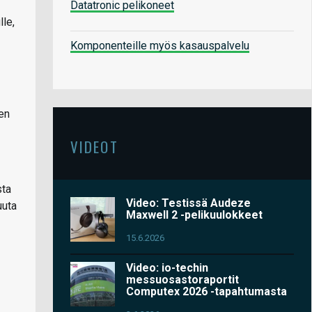
Datatronic pelikoneet
le,
Komponenteille myös kasauspalvelu
en
VIDEOT
sta
Video: Testissä Audeze
uuta
Maxwell 2 -pelikuulokkeet
15.6.2026
Video: io-techin
messuosastoraportit
Computex 2026 -tapahtumasta