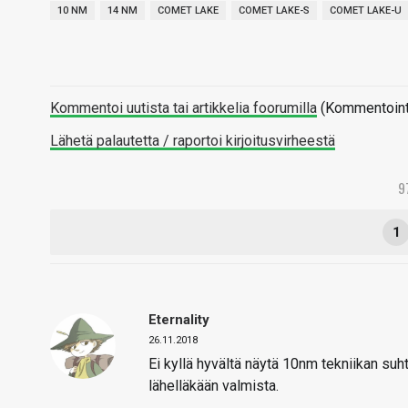
10 NM
14 NM
COMET LAKE
COMET LAKE-S
COMET LAKE-U
Kommentoi uutista tai artikkelia foorumilla
(Kommentointi 
Lähetä palautetta / raportoi kirjoitusvirheestä
9
1
Eternality
26.11.2018
Ei kyllä hyvältä näytä 10nm tekniikan suh
lähelläkään valmista.