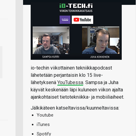
io-techin viikottainen tekniikkapodcast
lähetetään perjantaisin klo 15 live-
lähetyksenä
YouTubessa
. Sampsa ja Juha
käyvät keskenään läpi kuluneen viikon ajalta
ajankohtaiset tietotekniikka- ja mobiiliaiheet.
Jälkikäteen katseltavissa/kuunneltavissa:
Youtube
iTunes
Spotify