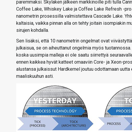
paremmaksi. Skylaken jälkeen markkinoille piti tulla Can
Coffee Lake, Whiskey Lake ja Coffee Lake Refresh -prose
nanometrin prosessilla valmistettava Cascade Lake. Yhtei
kaltaisia, vaikka pinnan alla on tehty joitain isompiaki
sirujen kohdalla.
Sen lisäksi, että 10 nanometrin ongelmat ovat viivästyt
julkaisua, se on aiheuttanut ongelmia myös tuotannossa. 
koska uusimpia malleja ei ole saatu siirrettyä seuraavall
ennen kaikkea hyvät katteet omaaviin Core- ja Xeon-pro
alustansa julkaissut Hardkernel joutuu odottamaan uutta 
maaliskuuhun asti.