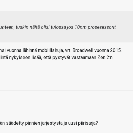
uhteen, tuskin näitä olisi tulossa jos 10nm prosesessorit
ensi vuonna lähinnä mobiilisiruja, vrt. Broadwell vuonna 2015.
dintä nykyiseen lisää, että pystyvät vastaamaan Zen 2:n
n säädetty pinnien järjestystä ja uusi piirisarja?