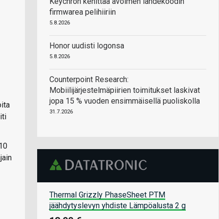
Keychron kehittää avoimen lähdekoodin
firmwarea pelihiiriin
5.8.2026
Honor uudisti logonsa
5.8.2026
Counterpoint Research:
Mobiilijärjestelmäpiirien toimitukset laskivat
jopa 15 % vuoden ensimmäisellä puoliskolla
oita
31.7.2026
ti
 10
jain
Thermal Grizzly PhaseSheet PTM
jäähdytyslevyn yhdiste Lämpöalusta 2 g