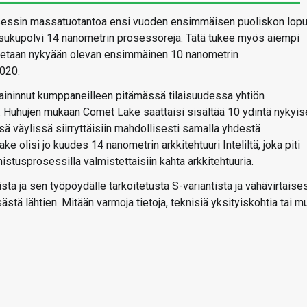
rosessin massatuotantoa ensi vuoden ensimmäisen puoliskon lopul
si sukupolvi 14 nanometrin prosessoreja. Tätä tukee myös aiempi
letetaan nykyään olevan ensimmäinen 10 nanometrin
2020.
 maininnut kumppaneilleen pitämässä tilaisuudessa yhtiön
. Huhujen mukaan Comet Lake saattaisi sisältää 10 ydintä nykyis
sä väylissä siirryttäisiin mahdollisesti samalla yhdestä
olisi jo kuudes 14 nanometrin arkkitehtuuri Inteliltä, joka piti
mistusprosessilla valmistettaisiin kahta arkkitehtuuria.
ta ja sen työpöydälle tarkoitetusta S-variantista ja vähävirtaise
ästä lähtien. Mitään varmoja tietoja, teknisiä yksityiskohtia tai m