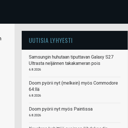
n
UUTISIA LYHYESTI
Samsungin huhutaan tiputtavan Galaxy S27
Ultrasta neljännen takakameran pois
6.8.2026
Doom pyörii nyt (melkein) myös Commodore
64:llä
6.8.2026
Doom pyörii nyt myös Paintissa
6.8.2026