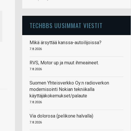
TECHBBS UUSIMMAT VIESTIT
Mikä ärsyttää kanssa-autoilijoissa?
7.8.2026
RVS, Motor up ja muut ihmeaineet.
7.8.2026
Suomen Yhteisverkko Oy:n radioverkon
modernisointi Nokian tekniikalla
käyttäjäkokemukset/palaute
7.8.2026
Via dolorosa (pelikone halvalla)
7.8.2026