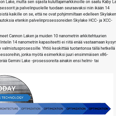
non Lake, mutta sen sijasta kuluttajamarkkinoille on saatu Kaby L
ssorit ja palvelinpuolelle tuodaan seuraavaksi niin ikään 14
stä kaikille on se, että ne ovat pohjimmiltaan edelleen Skylake
n muutoksia etenkin palvelinprosessoreiden Skylake HCC- ja XCC-
täneet Cannon Laken ja muiden 10 nanometrin arkkitehtuurien
Intelin 14 nanometrin kapasiteetti ei riitä enää vastaamaan kysyn
e valmistusprosessille. Yhtiö keskittää tuotantonsa tällä hetkellä
sessoreihin, jonka myötä esimerkiksi juuri ensimmäisen x86-
erää Gemini Lake -prosessoreita ainakin ensi helmi- tai