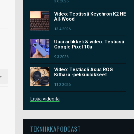
3.6.2026
Video: Testissä Keychron K2 HE
All-Wood
13.4.2026
Uusi artikkeli & video: Testissä
Google Pixel 10a
9.3.2026
Video: Testissä Asus ROG
Kithara -pelikuulokkeet
»
11.2.2026
Lisää videoita
TEKNIIKKAPODCAST