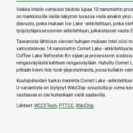
Vaikka Intelin viimeisin tiedote lupaa 10 nanometrin p
on markkinoille näillä näkymin luvassa vielä ainakin yk
diavuoto, jonka mukaan Ice Lake -arkkitehtuuri, jonka o
työpöytäprosessorien arkkitehtuuri, julkaistaisiin vasta 
Taiwanista lähtöisin olevien huhujen mukaan Intel olisi
valmistelevan 14 nanometrin Comet Lake -arkkitehtuuria
Coffee Lake Refreshin 8:n sijaan ja prosessorin sisäisis
rengasväylästä kahteen rengasväylään. Huhuttu Comet Lake 
pitkään kiinni tick-tock-järjestelmästä, jossa kullakin val
Kuulopuheiden tueksi maininta Comet Lake -arkkitehtuuris
U-variantista on löytynyt WikiChip-sivustolta jo viime kes
vastaavaa ei ole kuitenkaan vielä saatavilla.
Lähteet:
WCCFTech
,
PTT.CC
,
WikiChip