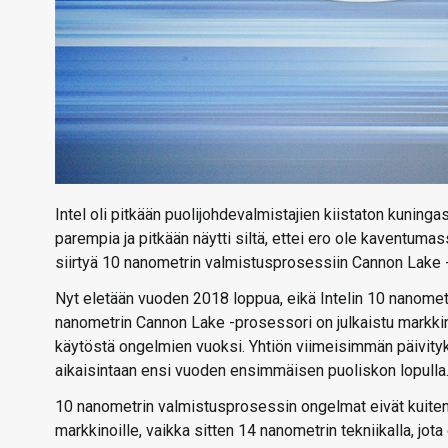
Intel oli pitkään puolijohdevalmistajien kiistaton kuningas
parempia ja pitkään näytti siltä, ettei ero ole kaventumas
siirtyä 10 nanometrin valmistusprosessiin Cannon Lake
Nyt eletään vuoden 2018 loppua, eikä Intelin 10 nanometr
nanometrin Cannon Lake -prosessori on julkaistu markkinoi
käytöstä ongelmien vuoksi. Yhtiön viimeisimmän päivit
aikaisintaan ensi vuoden ensimmäisen puoliskon lopulla
10 nanometrin valmistusprosessin ongelmat eivät kuitenka
markkinoille, vaikka sitten 14 nanometrin tekniikalla, jota