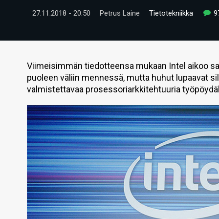
27.11.2018 - 20:50
Petrus Laine
Tietotekniikka
9
Viimeisimmän tiedotteensa mukaan Intel aikoo s
puoleen väliin mennessä, mutta huhut lupaavat silt
valmistettavaa prosessoriarkkitehtuuria työpöydäll