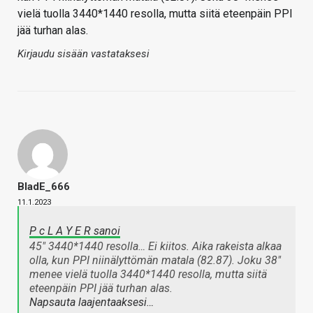
vielä tuolla 3440*1440 resolla, mutta siitä eteenpäin PPI
jää turhan alas.
Kirjaudu sisään vastataksesi
BladE_666
11.1.2023
P c L A Y E R sanoi
45" 3440*1440 resolla… Ei kiitos. Aika rakeista alkaa
olla, kun PPI niinälyttömän matala (82.87). Joku 38"
menee vielä tuolla 3440*1440 resolla, mutta siitä
eteenpäin PPI jää turhan alas.
Napsauta laajentaaksesi…