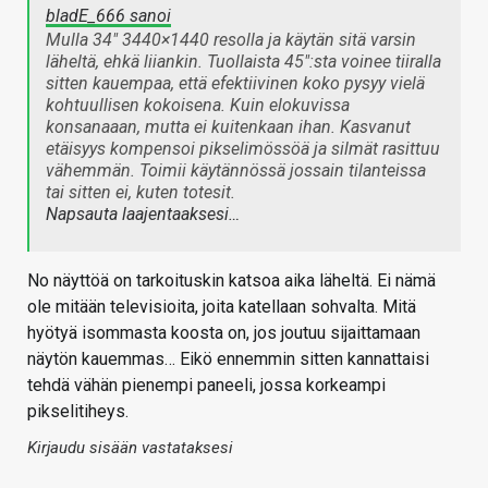
bladE_666 sanoi
Mulla 34" 3440×1440 resolla ja käytän sitä varsin
läheltä, ehkä liiankin. Tuollaista 45":sta voinee tiiralla
sitten kauempaa, että efektiivinen koko pysyy vielä
kohtuullisen kokoisena. Kuin elokuvissa
konsanaaan, mutta ei kuitenkaan ihan. Kasvanut
etäisyys kompensoi pikselimössöä ja silmät rasittuu
vähemmän. Toimii käytännössä jossain tilanteissa
tai sitten ei, kuten totesit.
Napsauta laajentaaksesi…
No näyttöä on tarkoituskin katsoa aika läheltä. Ei nämä
ole mitään televisioita, joita katellaan sohvalta. Mitä
hyötyä isommasta koosta on, jos joutuu sijaittamaan
näytön kauemmas… Eikö ennemmin sitten kannattaisi
tehdä vähän pienempi paneeli, jossa korkeampi
pikselitiheys.
Kirjaudu sisään vastataksesi