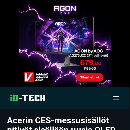
Acerin CES-messusisällöt
UUTISET
pitivät sisällään uusia OLED-