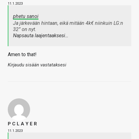
11.1.2023
phetu sanoi
Ja järkevään hintaan, eikä mitään 4k€ niinkuin LG:n
32” on nyt.
Napsauta laajentaaksesi…
Amen to that!
Kirjaudu sisään vastataksesi
P C L A Y E R
11.1.2023