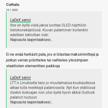
Cuthalu
10.1.2023
LaDeX sanoi
Itse en kyllä vielä jaksa luottaa OLED näyttöön
tietokonekäytössä. Kuvan palaminen kuitenkin
edelleen tekniikan riski.
Napsauta laajentaaksesi…
Ei ne enää herkästi pala, jos ei blastaa maksiminittejä ja
jonkun verran piilottelee tai vaihtelee yleisimpien
staattisten elementtien paikkoja.
LaDeX sanoi
LTT:n Linuksella taisi jo muutamassa kuukaudessa
alkaa tulla merkkejä palamisesta. Nyt kun etätöissä
itsekin kokoajan niin olisi kyllä hyvin äkkiä Outlook
palanut ruutuun.
Napsauta laajentaaksesi…