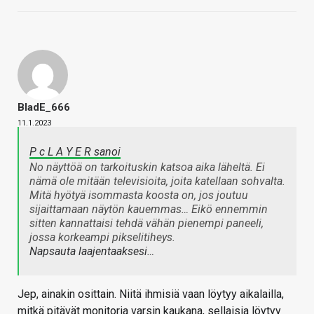
BladE_666
11.1.2023
P c L A Y E R sanoi
No näyttöä on tarkoituskin katsoa aika läheltä. Ei
nämä ole mitään televisioita, joita katellaan sohvalta.
Mitä hyötyä isommasta koosta on, jos joutuu
sijaittamaan näytön kauemmas… Eikö ennemmin
sitten kannattaisi tehdä vähän pienempi paneeli,
jossa korkeampi pikselitiheys.
Napsauta laajentaaksesi…
Jep, ainakin osittain. Niitä ihmisiä vaan löytyy aikalailla,
mitkä pitävät monitoria varsin kaukana, sellaisia löytyy