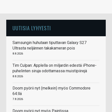
UUTISIA LYHYESTI
Samsungin huhutaan tiputtavan Galaxy S27
Ultrasta neljännen takakameran pois
8.8.2026
Tim Culpan: Applella on miljardin edestä iPhone-
puhelinten siruja odottamassa muistipiirejä
8.8.2026
Doom pyörii nyt (melkein) myös Commodore
64:llä
7.8.2026
Doom pyörii nyt myös Paintissa