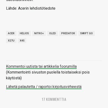
Lähde: Acerin lehdistötiedote
ACER
HELIOS
NITRO+
OLED
PREDATOR
SWIFT GO
X27U
X45
Kommentoi uutista tai artikkelia foorumilla
(Kommentointi sivuston puolella toistaiseksi pois
käytöstä)
Lähetä palautetta / raportoi kirjoitusvirheestä
17 KOMMENTTIA