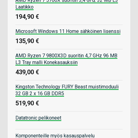
AMD Ryzen 7 5700X suoritin 3,4 GHz 32 MB L3
Laatikko
194,90 €
Microsoft Windows 11 Home sähköinen lisenssi
135,90 €
AMD Ryzen 7 9800X3D suoritin 4,7 GHz 96 MB
L3 Tray malli Konekasauksiin
439,00 €
Kingston Technology FURY Beast muistimoduuli
32 GB 2 x 16 GB DDR5
519,90 €
Datatronic pelikoneet
Komponenteille myös kasauspalvelu