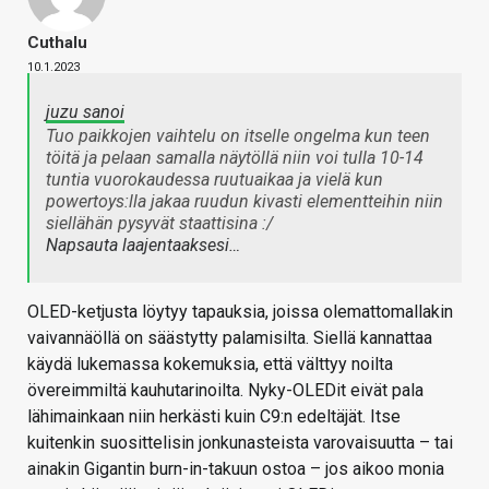
Cuthalu
10.1.2023
juzu sanoi
Tuo paikkojen vaihtelu on itselle ongelma kun teen
töitä ja pelaan samalla näytöllä niin voi tulla 10-14
tuntia vuorokaudessa ruutuaikaa ja vielä kun
powertoys:lla jakaa ruudun kivasti elementteihin niin
siellähän pysyvät staattisina :/
Napsauta laajentaaksesi…
OLED-ketjusta löytyy tapauksia, joissa olemattomallakin
vaivannäöllä on säästytty palamisilta. Siellä kannattaa
käydä lukemassa kokemuksia, että välttyy noilta
övereimmiltä kauhutarinoilta. Nyky-OLEDit eivät pala
lähimainkaan niin herkästi kuin C9:n edeltäjät. Itse
kuitenkin suosittelisin jonkunasteista varovaisuutta – tai
ainakin Gigantin burn-in-takuun ostoa – jos aikoo monia