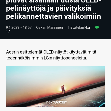
ARTIKKELIT
pelinäyttöjä ja päivityksiä
pelikannettavien valikoimiin
VIDEOT
TECHBBS
9.1.2023 - 18:57
Oskari Manninen
Tietotekniikka
17
TIETOA
HINTA.FI
Acerin esittelemät OLED-näytöt käyttävät mitä
todennäköisimmin LG:n näyttöpaneeleita.
KAUPPA
VAIHDA TEEMA
HAKU