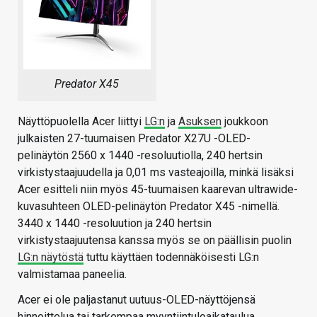
Predator X45
Näyttöpuolella Acer liittyi
LG:n
ja
Asuksen
joukkoon
julkaisten 27-tuumaisen Predator X27U -OLED-
pelinäytön 2560 x 1440 -resoluutiolla, 240 hertsin
virkistystaajuudella ja 0,01 ms vasteajoilla, minkä lisäksi
Acer esitteli niin myös 45-tuumaisen kaarevan ultrawide-
kuvasuhteen OLED-pelinäytön Predator X45 -nimellä.
3440 x 1440 -resoluution ja 240 hertsin
virkistystaajuutensa kanssa myös se on päällisin puolin
LG:n näytöstä
tuttu käyttäen todennäköisesti LG:n
valmistamaa paneelia.
Acer ei ole paljastanut uutuus-OLED-näyttöjensä
hinnoittelua tai tarkempaa myyntiintuloaikataulua.