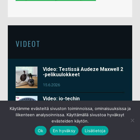
VIDEOT
Video: Testissä Audeze Maxwell 2
-pelikuulokkeet
15.6.2026
Video: io-techin
messuosastoraportit Computex
Käytämme evästeitä sivuston toiminnoissa, ominaisuuksissa ja
2026 -tapahtumasta
liikenteen analysoinnissa. Käyttämällä sivustoa hyväksyt
3.6.2026
evästeiden käytön.
Ok
En hyväksy
Lisätietoja
Video: Testissä Keychron K2 HE
All-Wood