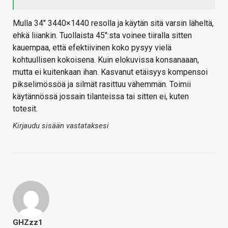
Mulla 34" 3440×1440 resolla ja käytän sitä varsin läheltä,
ehkä liiankin. Tuollaista 45":sta voinee tiiralla sitten
kauempaa, että efektiivinen koko pysyy vielä
kohtuullisen kokoisena. Kuin elokuvissa konsanaaan,
mutta ei kuitenkaan ihan. Kasvanut etäisyys kompensoi
pikselimössöä ja silmät rasittuu vähemmän. Toimii
käytännössä jossain tilanteissa tai sitten ei, kuten
totesit.
Kirjaudu sisään vastataksesi
GHZzz1