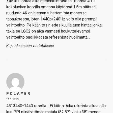
X45 kuulostaa aika mielenkiintoiselta. Tuossa 40″+
kokoluokan korvilla omassa käytössä 1.5m päässä
ruudusta 4K on hieman tuhertamista monessa
tapauksessa, joten 1440p/240Hz vois olla parempi
vaihtoehto. Pelkään tosin edes kuulla tuon hintaa jonka
takia se LGC2 on aika varmasti houkuttelevampi
vaihtoehto puolikkaasta refreshistä huolimatta…
Kirjaudu sisään vastataksesi
P C L A Y E R
11.1.2023
45″ 3440*1440 resolla… Ei kiitos. Aika rakeista alkaa olla,
kun PPI niinälyttömän matala (82.87). Joku 38″ menee