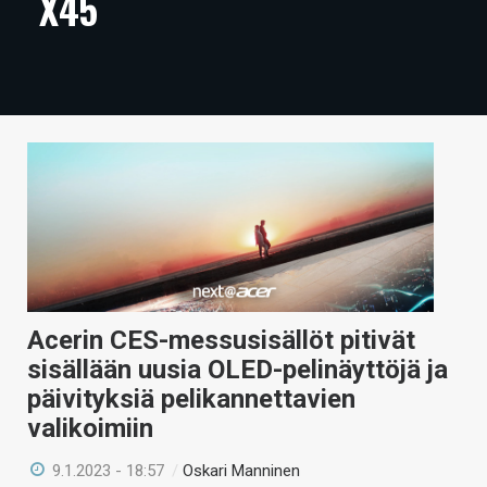
X45
ARTIKKELIT
VIDEOT
TECHBBS
TIETOA
HINTA.FI
KAUPPA
VAIHDA TEEMA
Acerin CES-messusisällöt pitivät
sisällään uusia OLED-pelinäyttöjä ja
päivityksiä pelikannettavien
HAKU
valikoimiin
9.1.2023 - 18:57
/
Oskari Manninen