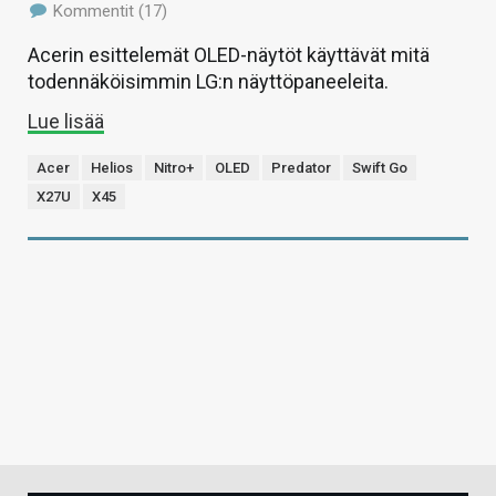
Kommentit (17)
Acerin esittelemät OLED-näytöt käyttävät mitä
todennäköisimmin LG:n näyttöpaneeleita.
Lue lisää
Acer
Helios
Nitro+
OLED
Predator
Swift Go
X27U
X45