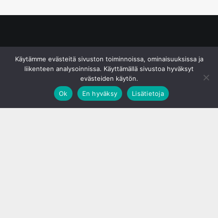
© S&J Media Oy
Käytämme evästeitä sivuston toiminnoissa, ominaisuuksissa ja
liikenteen analysoinnissa. Käyttämällä sivustoa hyväksyt
evästeiden käytön.
Ok
En hyväksy
Lisätietoja
;