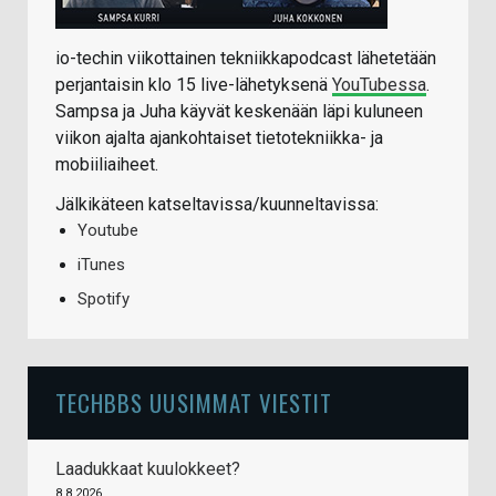
io-techin viikottainen tekniikkapodcast lähetetään
perjantaisin klo 15 live-lähetyksenä
YouTubessa
.
Sampsa ja Juha käyvät keskenään läpi kuluneen
viikon ajalta ajankohtaiset tietotekniikka- ja
mobiiliaiheet.
Jälkikäteen katseltavissa/kuunneltavissa:
Youtube
iTunes
Spotify
TECHBBS UUSIMMAT VIESTIT
Laadukkaat kuulokkeet?
8.8.2026