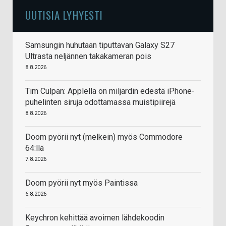
UUTISIA LYHYESTI
Samsungin huhutaan tiputtavan Galaxy S27
Ultrasta neljännen takakameran pois
8.8.2026
Tim Culpan: Applella on miljardin edestä iPhone-
puhelinten siruja odottamassa muistipiirejä
8.8.2026
Doom pyörii nyt (melkein) myös Commodore
64:llä
7.8.2026
Doom pyörii nyt myös Paintissa
6.8.2026
Keychron kehittää avoimen lähdekoodin