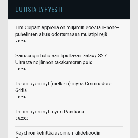
UUTISIA LYHYESTI
Tim Culpan: Applella on miljardin edestä iPhone-
puhelinten siruja odottamassa muistipiirejä
7.8.2026
Samsungin huhutaan tiputtavan Galaxy S27
Ultrasta neljännen takakameran pois
6.8.2026
Doom pyörii nyt (melkein) myös Commodore
64:llä
6.8.2026
Doom pyörii nyt myös Paintissa
6.8.2026
Keychron kehittää avoimen lähdekoodin