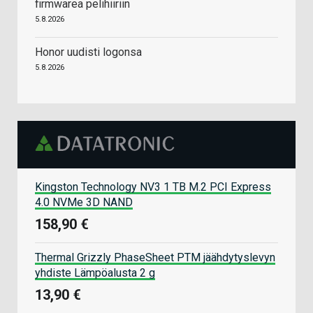
firmwarea pelihiiriin
5.8.2026
Honor uudisti logonsa
5.8.2026
Kingston Technology NV3 1 TB M.2 PCI Express
4.0 NVMe 3D NAND
158,90 €
Thermal Grizzly PhaseSheet PTM jäähdytyslevyn
yhdiste Lämpöalusta 2 g
13,90 €