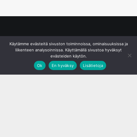
© S&J Media Oy
Käytämme evästeitä sivuston toiminnoissa, ominaisuuksissa ja
liikenteen analysoinnissa. Käyttämällä sivustoa hyväksyt
evästeiden käytön.
Ok
En hyväksy
Lisätietoja
;