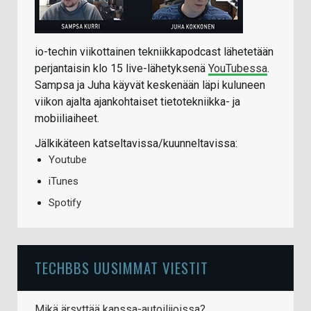
io-techin viikottainen tekniikkapodcast lähetetään
perjantaisin klo 15 live-lähetyksenä
YouTubessa
.
Sampsa ja Juha käyvät keskenään läpi kuluneen
viikon ajalta ajankohtaiset tietotekniikka- ja
mobiiliaiheet.
Jälkikäteen katseltavissa/kuunneltavissa:
Youtube
iTunes
Spotify
TECHBBS UUSIMMAT VIESTIT
Mikä ärsyttää kanssa-autoilijoissa?