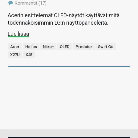
Kommentit (17)
Acerin esittelemät OLED-näytöt käyttävät mitä
todennäköisimmin LG:n näyttöpaneeleita.
Lue lisää
Acer
Helios
Nitro+
OLED
Predator
Swift Go
X27U
X45