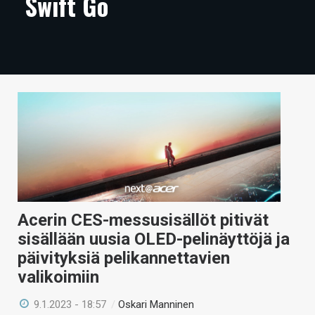
Swift Go
ARTIKKELIT
VIDEOT
TECHBBS
TIETOA
HINTA.FI
KAUPPA
VAIHDA TEEMA
Acerin CES-messusisällöt pitivät
sisällään uusia OLED-pelinäyttöjä ja
päivityksiä pelikannettavien
HAKU
valikoimiin
9.1.2023 - 18:57
/
Oskari Manninen