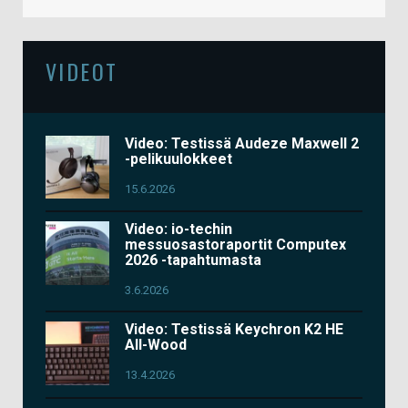
VIDEOT
Video: Testissä Audeze Maxwell 2
-pelikuulokkeet
15.6.2026
Video: io-techin
messuosastoraportit Computex
2026 -tapahtumasta
3.6.2026
Video: Testissä Keychron K2 HE
All-Wood
13.4.2026