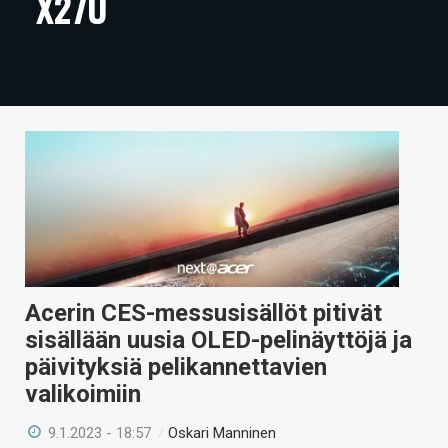
X27U
ARTIKKELIT
VIDEOT
TECHBBS
TIETOA
HINTA.FI
KAUPPA
VAIHDA TEEMA
Acerin CES-messusisällöt pitivät
sisällään uusia OLED-pelinäyttöjä ja
päivityksiä pelikannettavien
HAKU
valikoimiin
9.1.2023 - 18:57
/
Oskari Manninen