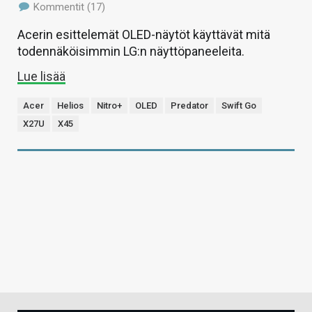
Kommentit (17)
Acerin esittelemät OLED-näytöt käyttävät mitä
todennäköisimmin LG:n näyttöpaneeleita.
Lue lisää
Acer
Helios
Nitro+
OLED
Predator
Swift Go
X27U
X45