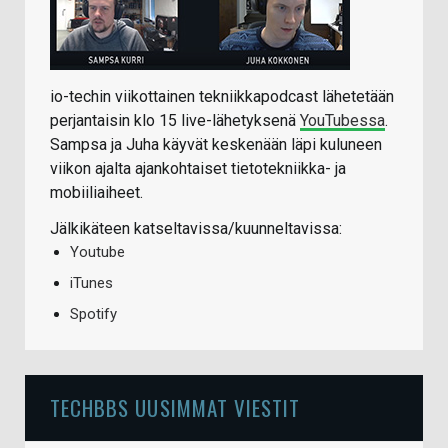
io-techin viikottainen tekniikkapodcast lähetetään
perjantaisin klo 15 live-lähetyksenä
YouTubessa
.
Sampsa ja Juha käyvät keskenään läpi kuluneen
viikon ajalta ajankohtaiset tietotekniikka- ja
mobiiliaiheet.
Jälkikäteen katseltavissa/kuunneltavissa:
Youtube
iTunes
Spotify
TECHBBS UUSIMMAT VIESTIT