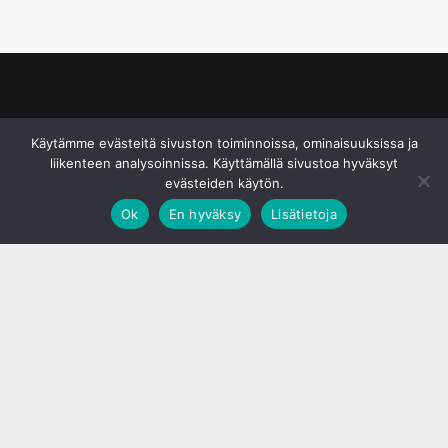
© S&J Media Oy
Käytämme evästeitä sivuston toiminnoissa, ominaisuuksissa ja
liikenteen analysoinnissa. Käyttämällä sivustoa hyväksyt
evästeiden käytön.
Ok
En hyväksy
Lisätietoja
;