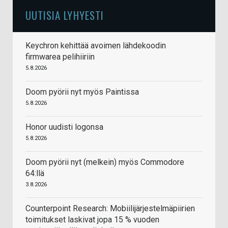
UUTISIA LYHYESTI
Keychron kehittää avoimen lähdekoodin
firmwarea pelihiiriin
5.8.2026
Doom pyörii nyt myös Paintissa
5.8.2026
Honor uudisti logonsa
5.8.2026
Doom pyörii nyt (melkein) myös Commodore
64:llä
3.8.2026
Counterpoint Research: Mobiilijärjestelmäpiirien
toimitukset laskivat jopa 15 % vuoden