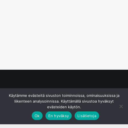
© S&J Media Oy
Käytämme evästeitä sivuston toiminnoissa, ominaisuuksissa ja
liikenteen analysoinnissa. Käyttämällä sivustoa hyväksyt
evästeiden käytön.
Ok
En hyväksy
Lisätietoja
;