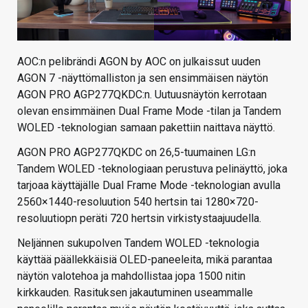
AOC:n pelibrändi AGON by AOC on julkaissut uuden
AGON 7 -näyttömalliston ja sen ensimmäisen näytön
AGON PRO AGP277QKDC:n. Uutuusnäytön kerrotaan
olevan ensimmäinen Dual Frame Mode -tilan ja Tandem
WOLED -teknologian samaan pakettiin naittava näyttö.
AGON PRO AGP277QKDC on 26,5-tuumainen LG:n
Tandem WOLED -teknologiaan perustuva pelinäyttö, joka
tarjoaa käyttäjälle Dual Frame Mode -teknologian avulla
2560×1440-resoluution 540 hertsin tai 1280×720-
resoluutiopn peräti 720 hertsin virkistystaajuudella.
Neljännen sukupolven Tandem WOLED -teknologia
käyttää päällekkäisiä OLED-paneeleita, mikä parantaa
näytön valotehoa ja mahdollistaa jopa 1500 nitin
kirkkauden. Rasituksen jakautuminen useammalle