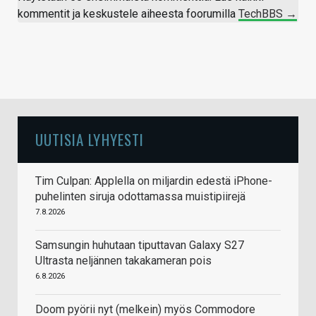
kommentit ja keskustele aiheesta foorumilla
TechBBS →
UUTISIA LYHYESTI
Tim Culpan: Applella on miljardin edestä iPhone-
puhelinten siruja odottamassa muistipiirejä
7.8.2026
Samsungin huhutaan tiputtavan Galaxy S27
Ultrasta neljännen takakameran pois
6.8.2026
Doom pyörii nyt (melkein) myös Commodore