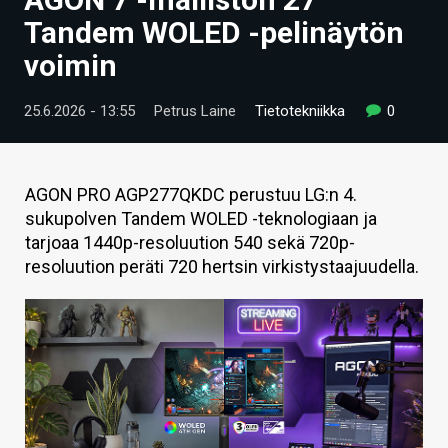
ARTIKKELIT
Tandem WOLED -pelinäytön
voimin
VIDEOT
TECHBBS
25.6.2026 - 13:55
Petrus Laine
Tietotekniikka
0
TIETOA
HINTA.FI
AGON PRO AGP277QKDC perustuu LG:n 4.
sukupolven Tandem WOLED -teknologiaan ja
KAUPPA
tarjoaa 1440p-resoluution 540 sekä 720p-
resoluution peräti 720 hertsin virkistystaajuudella.
VAIHDA TEEMA
HAKU