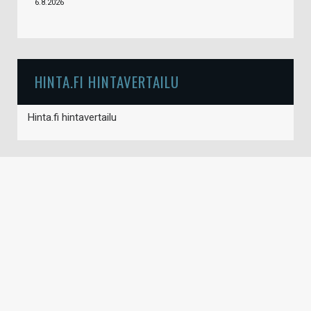
6.8.2026
HINTA.FI HINTAVERTAILU
Hinta.fi hintavertailu