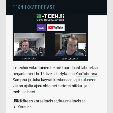
TEKNIIKKAPODCAST
io-techin viikottainen tekniikkapodcast lähetetään
perjantaisin klo 15 live-lähetyksenä
YouTubessa
.
Sampsa ja Juha käyvät keskenään läpi kuluneen
viikon ajalta ajankohtaiset tietotekniikka- ja
mobiiliaiheet.
Jälkikäteen katseltavissa/kuunneltavissa:
Youtube