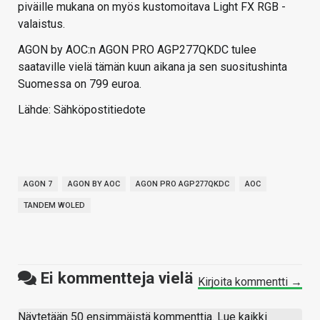
piväille mukana on myös kustomoitava Light FX RGB -
valaistus.
AGON by AOC:n AGON PRO AGP277QKDC tulee
saataville vielä tämän kuun aikana ja sen suositushinta
Suomessa on 799 euroa.
Lähde: Sähköpostitiedote
AGON 7
AGON BY AOC
AGON PRO AGP277QKDC
AOC
TANDEM WOLED
Ei kommentteja vielä
Kirjoita kommentti →
Näytetään 50 ensimmäistä kommenttia. Lue kaikki