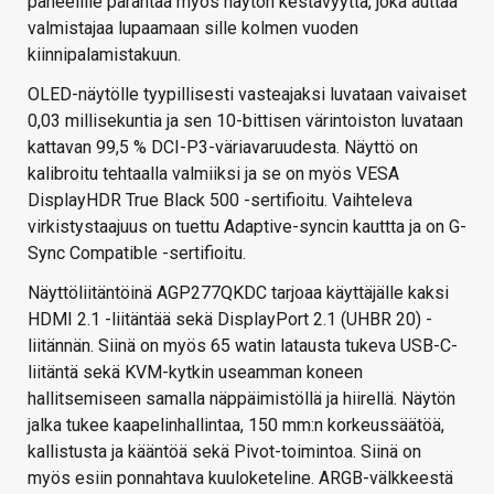
paneelille parantaa myös näytön kestävyyttä, joka auttaa
valmistajaa lupaamaan sille kolmen vuoden
kiinnipalamistakuun.
OLED-näytölle tyypillisesti vasteajaksi luvataan vaivaiset
0,03 millisekuntia ja sen 10-bittisen värintoiston luvataan
kattavan 99,5 % DCI-P3-väriavaruudesta. Näyttö on
kalibroitu tehtaalla valmiiksi ja se on myös VESA
DisplayHDR True Black 500 -sertifioitu. Vaihteleva
virkistystaajuus on tuettu Adaptive-syncin kauttta ja on G-
Sync Compatible -sertifioitu.
Näyttöliitäntöinä AGP277QKDC tarjoaa käyttäjälle kaksi
HDMI 2.1 -liitäntää sekä DisplayPort 2.1 (UHBR 20) -
liitännän. Siinä on myös 65 watin latausta tukeva USB-C-
liitäntä sekä KVM-kytkin useamman koneen
hallitsemiseen samalla näppäimistöllä ja hiirellä. Näytön
jalka tukee kaapelinhallintaa, 150 mm:n korkeussäätöä,
kallistusta ja kääntöä sekä Pivot-toimintoa. Siinä on
myös esiin ponnahtava kuuloketeline. ARGB-välkkeestä