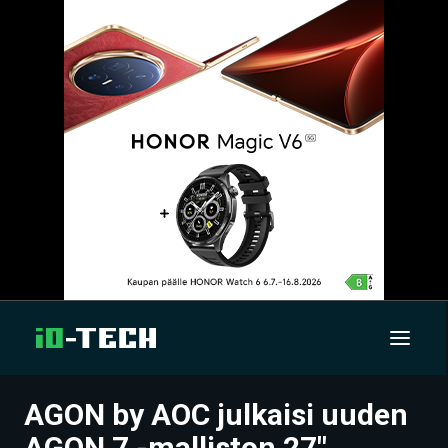
AGON by AOC julkaisi uuden
UUTISET
AGON 7 -malliston 27″