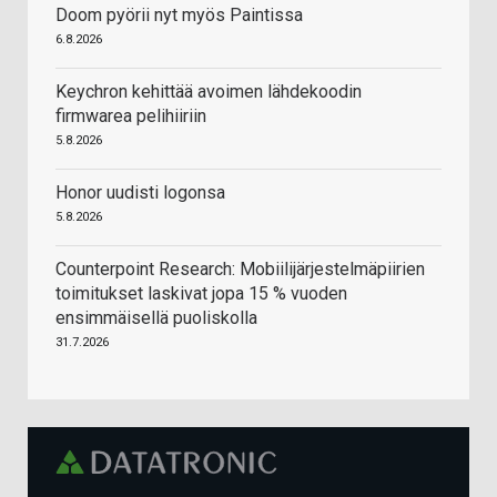
Doom pyörii nyt myös Paintissa
6.8.2026
Keychron kehittää avoimen lähdekoodin
firmwarea pelihiiriin
5.8.2026
Honor uudisti logonsa
5.8.2026
Counterpoint Research: Mobiilijärjestelmäpiirien
toimitukset laskivat jopa 15 % vuoden
ensimmäisellä puoliskolla
31.7.2026