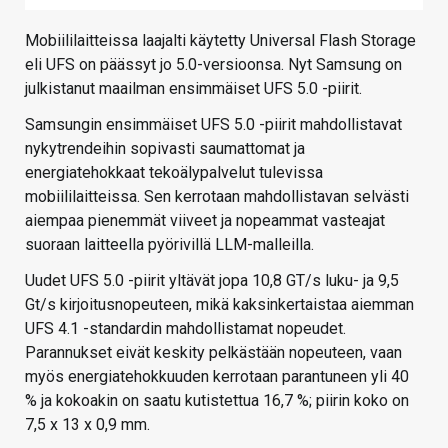
Mobiililaitteissa laajalti käytetty Universal Flash Storage
eli UFS on päässyt jo 5.0-versioonsa. Nyt Samsung on
julkistanut maailman ensimmäiset UFS 5.0 -piirit.
Samsungin ensimmäiset UFS 5.0 -piirit mahdollistavat
nykytrendeihin sopivasti saumattomat ja
energiatehokkaat tekoälypalvelut tulevissa
mobiililaitteissa. Sen kerrotaan mahdollistavan selvästi
aiempaa pienemmät viiveet ja nopeammat vasteajat
suoraan laitteella pyörivillä LLM-malleilla.
Uudet UFS 5.0 -piirit yltävät jopa 10,8 GT/s luku- ja 9,5
Gt/s kirjoitusnopeuteen, mikä kaksinkertaistaa aiemman
UFS 4.1 -standardin mahdollistamat nopeudet.
Parannukset eivät keskity pelkästään nopeuteen, vaan
myös energiatehokkuuden kerrotaan parantuneen yli 40
% ja kokoakin on saatu kutistettua 16,7 %; piirin koko on
7,5 x 13 x 0,9 mm.