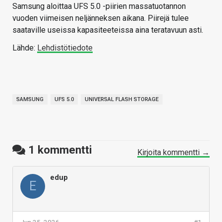
Samsung aloittaa UFS 5.0 -piirien massatuotannon
vuoden viimeisen neljänneksen aikana. Piirejä tulee
saataville useissa kapasiteeteissa aina teratavuun asti.
Lähde:
Lehdistötiedote
SAMSUNG
UFS 5.0
UNIVERSAL FLASH STORAGE
1
kommentti
Kirjoita kommentti →
edup
E
Jun 25, 2026
#1