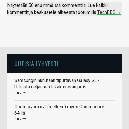
Näytetään 50 ensimmäistä kommenttia. Lue kaikki
kommentit ja keskustele aiheesta foorumilla
TechBBS →
UUTISIA LYHYESTI
Samsungin huhutaan tiputtavan Galaxy S27
Ultrasta neljännen takakameran pois
6.8.2026
Doom pyörii nyt (melkein) myös Commodore
64:llä
6.8.2026