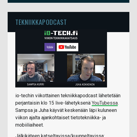
TEKNIIKKAPODCAST
io-techin viikottainen tekniikkapodcast lähetetään
perjantaisin klo 15 live-lähetyksenä
YouTubessa
.
Sampsa ja Juha käyvät keskenään läpi kuluneen
viikon ajalta ajankohtaiset tietotekniikka- ja
mobiiliaiheet.
Jälkikäteen katseltavissa/kuunneltavissa: