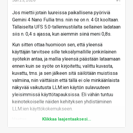
Jos miettii jotain luureissa paikallisena pyöriviä
Gemini 4 Nano Fullia tms. niin ne on n. 4 Gt kooltaan.
Tällaiselta UFS 5.0-tallennustilalta sellainen ladataan
siis n. 0,4 s ajassa, kun aiemmin siinä meni 0,8s.
Kun sitten ottaa huomioon sen, että yleensä
käyttäjän tarvitsee sille tekoälymallille jonkinlainen
syötekin antaa, ja mallia yleensä päästään lataamaan
ennen kuin se syöte on kirjoitettu, valittu kuvasta,
kuvattu, tms. ja sen jälkeen sitä säilötään muistissa
valmiina, niin väittäisin että tällä ei ole minkäänlaista
näkyvää vaikutusta LLM:ien käytön sulavuuteen
yleisimmissä käyttötapauksissa. Eli vähän tuntuu
keinotekoiselle näiden kehityksen yhdistäminen
LLM:ien käyttökokemukseen.
Klikkaa laajentaaksesi...
Vastaa