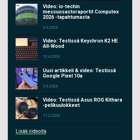
Video: io-techin
messuosastoraportit Computex
2026 -tapahtumasta
3.6.2026
Video: Testissä Keychron K2 HE
All-Wood
13.4.2026
Uusi artikkeli & video: Testissä
Google Pixel 10a
9.3.2026
Video: Testissä Asus ROG Kithara
-pelikuulokkeet
11.2.2026
Lisää videoita