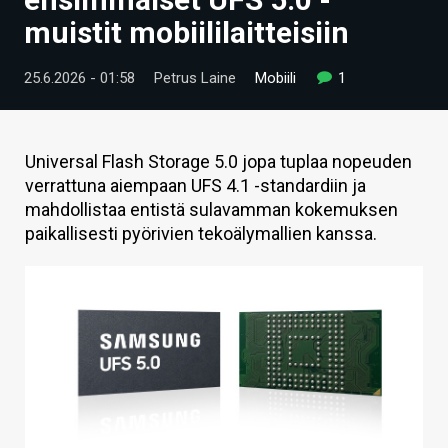
ARTIKKELIT
muistit mobiililaitteisiin
VIDEOT
25.6.2026 - 01:58
Petrus Laine
Mobiili
1
TECHBBS
TIETOA
Universal Flash Storage 5.0 jopa tuplaa nopeuden
verrattuna aiempaan UFS 4.1 -standardiin ja
HINTA.FI
mahdollistaa entistä sulavamman kokemuksen
paikallisesti pyörivien tekoälymallien kanssa.
KAUPPA
VAIHDA TEEMA
HAKU