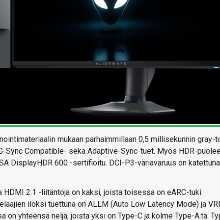
ntimateriaalin mukaan parhaimmillaan 0,5 millisekunnin gray-t
at G-Sync Compatible- sekä Adaptive-Sync-tuet. Myös HDR-puole
ESA DisplayHDR 600 -sertifioitu. DCI-P3-väriavaruus on katettuna
 HDMI 2.1 -liitäntöjä on kaksi, joista toisessa on eARC-tuki
pelaajien iloksi tuettuna on ALLM (Auto Low Latency Mode) ja VR
sä on yhteensä neljä, joista yksi on Type-C ja kolme Type-A:ta. T