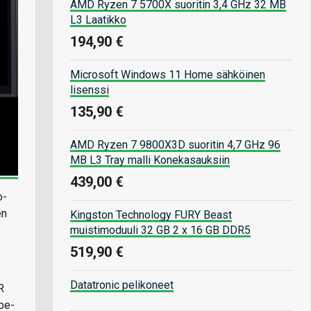
AMD Ryzen 7 5700X suoritin 3,4 GHz 32 MB
L3 Laatikko
194,90 €
Microsoft Windows 11 Home sähköinen
lisenssi
135,90 €
AMD Ryzen 7 9800X3D suoritin 4,7 GHz 96
MB L3 Tray malli Konekasauksiin
439,00 €
o-
en
Kingston Technology FURY Beast
muistimoduuli 32 GB 2 x 16 GB DDR5
519,90 €
Datatronic pelikoneet
R
ype-