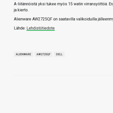
A-liitännöistä yksi tukee myös 15 watin virransyöttöä. E
ja kierto.
Alienware AW2725QF on saatavilla valikoiduilla jälleenmy
Lähde:
Lehdistötiedote
ALIENWARE
AW2725QF
DELL