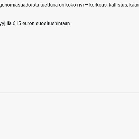
rgonomiasäädöistä tuettuna on koko rivi – korkeus, kallistus, kää
yjillä 615 euron suositushintaan.