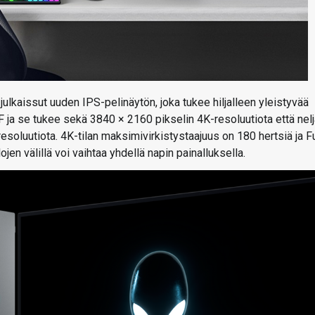
ulkaissut uuden IPS-pelinäytön, joka tukee hiljalleen yleistyvää
ja se tukee sekä 3840 × 2160 pikselin 4K-resoluutiota että nelj
esoluutiota. 4K-tilan maksimivirkistystaajuus on 180 hertsiä ja Fu
en välillä voi vaihtaa yhdellä napin painalluksella.