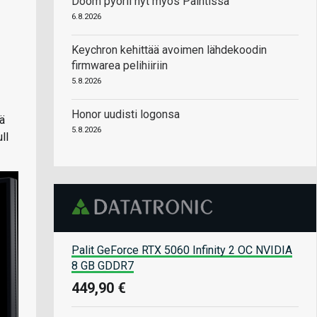
Doom pyörii nyt myös Paintissa
6.8.2026
Keychron kehittää avoimen lähdekoodin
firmwarea pelihiiriin
5.8.2026
Honor uudisti logonsa
ä
5.8.2026
ll
Palit GeForce RTX 5060 Infinity 2 OC NVIDIA
8 GB GDDR7
449,90 €