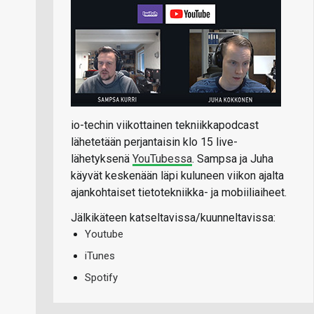
io-techin viikottainen tekniikkapodcast
lähetetään perjantaisin klo 15 live-
lähetyksenä
YouTubessa
. Sampsa ja Juha
käyvät keskenään läpi kuluneen viikon ajalta
ajankohtaiset tietotekniikka- ja mobiiliaiheet.
Jälkikäteen katseltavissa/kuunneltavissa:
Youtube
iTunes
Spotify