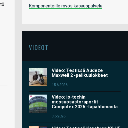
ntö
Komponenteille myös kasauspalvelu
VIDEOT
Video: Testissä Audeze
Maxwell 2 -pelikuulokkeet
15.6.2026
Video: io-techin
messuosastoraportit
Computex 2026 -tapahtumasta
3.6.2026