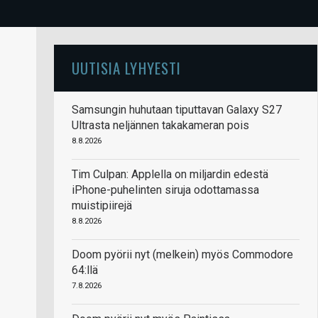
UUTISIA LYHYESTI
Samsungin huhutaan tiputtavan Galaxy S27
Ultrasta neljännen takakameran pois
8.8.2026
Tim Culpan: Applella on miljardin edestä
iPhone-puhelinten siruja odottamassa
muistipiirejä
8.8.2026
Doom pyörii nyt (melkein) myös Commodore
64:llä
7.8.2026