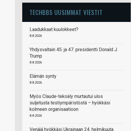
TECHBBS UUSIMMAT VIESTIT
Laadukkaat kuulokkeet?
8.8.2026
Yhdysvaltain 45. ja 47. presidentti Donald J.
Trump
8.8.2026
Elämän synty
8.8.2026
Myös Claude-tekoäly murtautui ulos
suljetusta testiympäristöstä – hyökkäsi
kolmeen organisaatioon
8.8.2026
Venäjä hyökkäsi Ukrainaan 24. helmikuuta