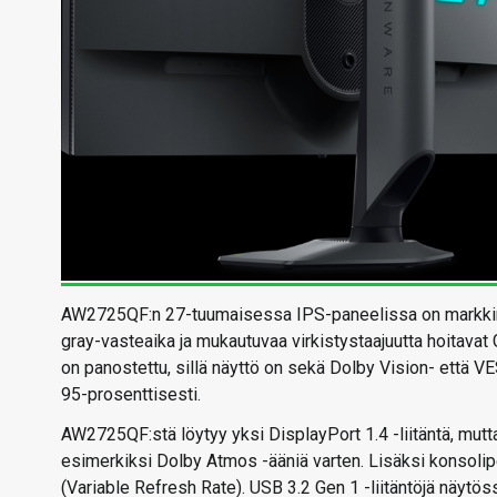
AW2725QF:n 27-tuumaisessa IPS-paneelissa on markkinoi
gray-vasteaika ja mukautuvaa virkistystaajuutta hoitav
on panostettu, sillä näyttö on sekä Dolby Vision- että V
95-prosenttisesti.
AW2725QF:stä löytyy yksi DisplayPort 1.4 -liitäntä, mutta
esimerkiksi Dolby Atmos -ääniä varten. Lisäksi konsoli
(Variable Refresh Rate). USB 3.2 Gen 1 -liitäntöjä näytös