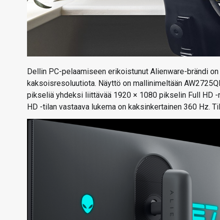
Dellin PC-pelaamiseen erikoistunut Alienware-brändi on j
kaksoisresoluutiota. Näyttö on mallinimeltään AW2725QF 
pikseliä yhdeksi liittävää 1920 × 1080 pikselin Full HD -r
HD -tilan vastaava lukema on kaksinkertainen 360 Hz. Tiloj