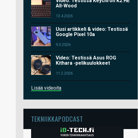
Video: Testissä Keychron K2 HE
All-Wood
13.4.2026
Uusi artikkeli & video: Testissä
Google Pixel 10a
9.3.2026
Video: Testissä Asus ROG
Kithara -pelikuulokkeet
11.2.2026
Lisää videoita
TEKNIIKKAPODCAST