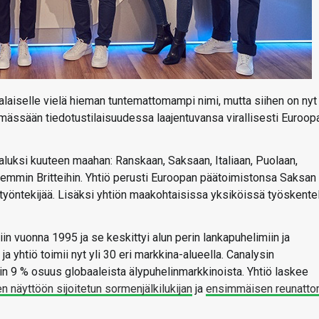
alaiselle vielä hieman tuntemattomampi nimi, mutta siihen on nyt
ämässään tiedotustilaisuudessa laajentuvansa virallisesti Euroop
luksi kuuteen maahan: Ranskaan, Saksaan, Italiaan, Puolaan,
lisemmin Britteihin. Yhtiö perusti Euroopan päätoimistonsa Saksan
 70 työntekijää. Lisäksi yhtiön maakohtaisissa yksiköissä työskente
ttiin vuonna 1995 ja se keskittyi alun perin lankapuhelimiin ja
 yhtiö toimii nyt yli 30 eri markkina-alueella. Canalysin
in 9 % osuus globaaleista älypuhelinmarkkinoista. Yhtiö laskee
 näyttöön sijoitetun sormenjälkilukijan
ja
ensimmäisen reunatt