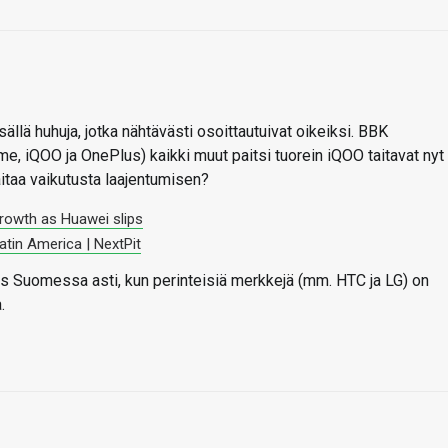
llä huhuja, jotka nähtävästi osoittautuivat oikeiksi. BBK
me, iQOO ja OnePlus) kaikki muut paitsi tuorein iQOO taitavat nyt
aitaa vaikutusta laajentumisen?
rowth as Huawei slips
tin America | NextPit
ös Suomessa asti, kun perinteisiä merkkejä (mm. HTC ja LG) on
.