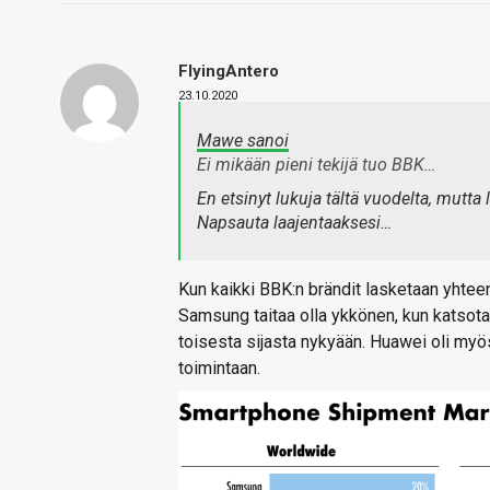
FlyingAntero
23.10.2020
Mawe sanoi
Ei mikään pieni tekijä tuo BBK…
En etsinyt lukuja tältä vuodelta, mutta 
Napsauta laajentaaksesi…
Kun kaikki BBK:n brändit lasketaan yhteen
Samsung taitaa olla ykkönen, kun katsot
toisesta sijasta nykyään. Huawei oli my
toimintaan.