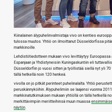
Kiinalainen älypuhelinvalmistaja vivo on kenties euroopp
tulossa muutos. Yhtiö on ilmoittanut Düsseldorfissa pit
markkinoille.
Lehdistötiedotteen mukaan vivo levittäytyy Euroopassa a
Espanjaan ja Yhdistyneisiin Kuningaskuntiin eli tuttaval
Düsseldorfiin jo vuosi sitten ja työllistää siellä nyt yli
tällä hetkellä noin 120 henkeä.
vivolla on jo pitkät perinteet puhelinalalta. Yhtiö peruste
peruskännyköihin. Älypuhelimiin se laajensi vuonna 2011 ja
markkinatutkimuksen mukaan yhtiöllä on tällä hetkellä no
merkittävimpiin meriitteihinsä muun muassa
ensimmäisen
näytön
.