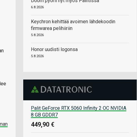
Doom pyörii nyt myös Paintissa
6.8.2026
Keychron kehittää avoimen lähdekoodin
firmwarea pelihiiriin
5.8.2026
Honor uudisti logonsa
an
5.8.2026
lee
Palit GeForce RTX 5060 Infinity 2 OC NVIDIA
8 GB GDDR7
449,90 €
oman