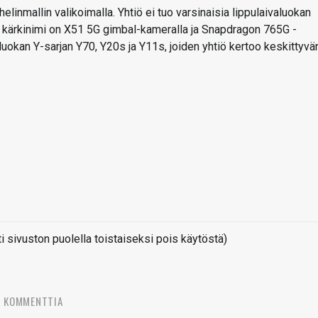
helinmallin valikoimalla. Yhtiö ei tuo varsinaisia lippulaivaluokan
on kärkinimi on X51 5G gimbal-kameralla ja Snapdragon 765G -
iluokan Y-sarjan Y70, Y20s ja Y11s, joiden yhtiö kertoo keskittyvä
sivuston puolella toistaiseksi pois käytöstä)
6 KOMMENTTIA