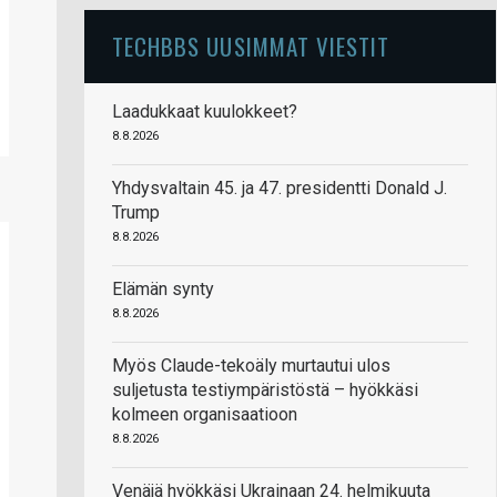
TECHBBS UUSIMMAT VIESTIT
Laadukkaat kuulokkeet?
8.8.2026
Yhdysvaltain 45. ja 47. presidentti Donald J.
Trump
8.8.2026
Elämän synty
8.8.2026
Myös Claude-tekoäly murtautui ulos
suljetusta testiympäristöstä – hyökkäsi
kolmeen organisaatioon
8.8.2026
Venäjä hyökkäsi Ukrainaan 24. helmikuuta