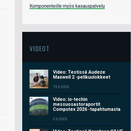
Komponenteille myös kasauspalvelu
VIDEOT
Video: Testissä Audeze
Maxwell 2 -pelikuulokkeet
15.6.2026
Video: io-techin
messuosastoraportit
Computex 2026 -tapahtumasta
3.6.2026