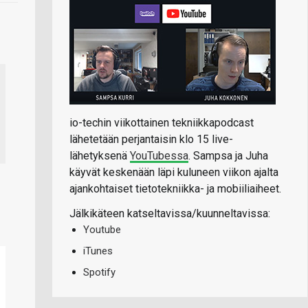
io-techin viikottainen tekniikkapodcast
lähetetään perjantaisin klo 15 live-
lähetyksenä
YouTubessa
. Sampsa ja Juha
käyvät keskenään läpi kuluneen viikon ajalta
ajankohtaiset tietotekniikka- ja mobiiliaiheet.
Jälkikäteen katseltavissa/kuunneltavissa:
Youtube
iTunes
Spotify