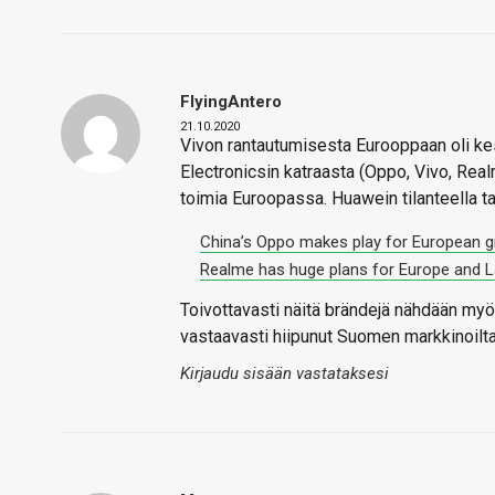
FlyingAntero
21.10.2020
Vivon rantautumisesta Eurooppaan oli kesä
Electronicsin katraasta (Oppo, Vivo, Real
toimia Euroopassa. Huawein tilanteella t
China’s Oppo makes play for European g
Realme has huge plans for Europe and La
Toivottavasti näitä brändejä nähdään my
vastaavasti hiipunut Suomen markkinoilta
Kirjaudu sisään vastataksesi