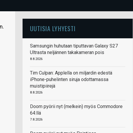
n.
UUTISIA LYHYESTI
Samsungin huhutaan tiputtavan Galaxy S27
Ultrasta neljännen takakameran pois
8.8.2026
Tim Culpan: Applella on miljardin edestä
iPhone-puhelinten siruja odottamassa
muistipiirejä
8.8.2026
Doom pyörii nyt (melkein) myös Commodore
64:llä
7.8.2026