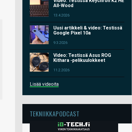
Video: Testissä Keychron K2 HE
All-Wood
13.4.2026
Uusi artikkeli & video: Testissä
Google Pixel 10a
9.3.2026
Video: Testissä Asus ROG
Kithara -pelikuulokkeet
11.2.2026
Lisää videoita
TEKNIIKKAPODCAST