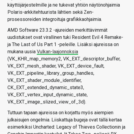
käyttöjärjestelmille ja ne tukevat yhtiön näytönohjaimia
Polaris-arkkitehtuurista lähtien sekä Zen-
prosessoreiden integroituja grafiikkaohjaimia.
AMD Software 23.3.2 -ajureiden merkittävimmät
uudistukset ovat virallinen tuki Resident Evil 4 Remake-
ja The Last of Us Part 1 -peleille. Lisäksi ajureissa on
mukana uusia
Vulkan-laajonnoksia
(VK_KHR_map_memory2, VK_EXT_descriptor_buffer,
VK_EXT_mesh_shader, VK_EXT_device_fault,
VK_EXT_pipeline_library_group_handles,
VK_EXT_shader_module_identifier,
CK_EXT_extended_dynamic_state3,
VK_EXT_vertex_input_dynamic_state,
VK_EXT_image_slized_view_of_3d).
Tuttuun tapaan ajureissa on korjattu myös aiempien
julkaisujen ongelmia. Liiskattuja bugeja ovat tällä kertaa
esimerkiksi Uncharted: Legacy of Thieves Collectionin ja