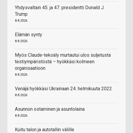
Yhdysvaltain 45. ja 47. presidentti Donald J.
Trump
8.8.2026
Elämän synty
8.8.2026
Myös Claude-tekoäly murtautui ulos suljetusta
testiympäristöstä – hyökkäsi kolmeen
organisaatioon
8.8.2026
Venäjä hyökkäsi Ukrainaan 24. helmikuuta 2022
8.8.2026
Asunnon ostaminen ja asuntolaina
8.8.2026
Kuitu talon ja autotallin välille