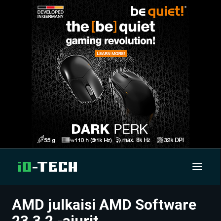
AMD julkaisi AMD Software
UUTISET
23.3.2 -ajurit