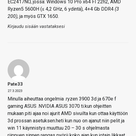
EC2417NO, jossa: Windows 10 Pro x64 FI 22h2, AMD
Ryzen5 5600H (≤ 4,2 GHz, 6 ydintä), 4+4 Gb DDR4
(3
200)
, ja myös GTX 1650.
Kirjaudu sisään vastataksesi
Pate33
27.3.2023
Minulla aiheuttaa ongelmia .ryzen 3900 3d ja 670e f
gaming ASUS .NVIDIA ASUS 3070 ti.kun ohjeitten
mukaan piti ajaa noi ajurit AMD sivuilta kun ottaa käyttöön
3d prossan asetuksen.heti kun nuo on ajanut niin pelit ja
win 11 käynnistys muuttuu 20 – 30 s ohjelmasta
riippuen.sinnen rengas pyörii koko ajan kun jotain likkaat