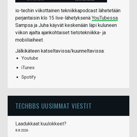
io-techin viikottainen tekniikkapodcast lähetetään
perjantaisin klo 15 live-lähetyksenä
YouTubessa
.
Sampsa ja Juha käyvät keskenään läpi kuluneen
viikon ajalta ajankohtaiset tietotekniikka- ja
mobiiliaiheet.
Jälkikäteen katseltavissa/kuunneltavissa:
Youtube
iTunes
Spotify
TECHBBS UUSIMMAT VIESTIT
Laadukkaat kuulokkeet?
8.8.2026