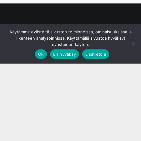
© S&J Media Oy
Käytämme evästeitä sivuston toiminnoissa, ominaisuuksissa ja
liikenteen analysoinnissa. Käyttämällä sivustoa hyväksyt
evästeiden käytön.
Ok
En hyväksy
Lisätietoja
;