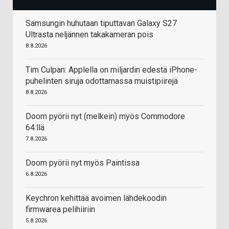
Samsungin huhutaan tiputtavan Galaxy S27
Ultrasta neljännen takakameran pois
8.8.2026
Tim Culpan: Applella on miljardin edestä iPhone-
puhelinten siruja odottamassa muistipiirejä
8.8.2026
Doom pyörii nyt (melkein) myös Commodore
64:llä
7.8.2026
Doom pyörii nyt myös Paintissa
6.8.2026
Keychron kehittää avoimen lähdekoodin
firmwarea pelihiiriin
5.8.2026