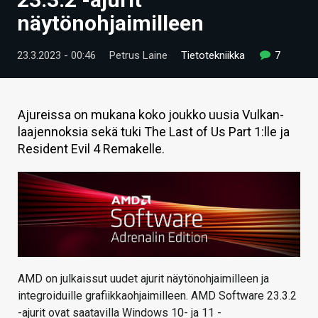
ARTIKKELIT
näytönohjaimilleen
VIDEOT
23.3.2023 - 00:46
Petrus Laine
Tietotekniikka
7
TECHBBS
TIETOA
Ajureissa on mukana koko joukko uusia Vulkan-
laajennoksia sekä tuki The Last of Us Part 1:lle ja
HINTA.FI
Resident Evil 4 Remakelle.
KAUPPA
VAIHDA TEEMA
HAKU
AMD on julkaissut uudet ajurit näytönohjaimilleen ja
integroiduille grafiikkaohjaimilleen. AMD Software 23.3.2
-ajurit ovat saatavilla Windows 10- ja 11 -