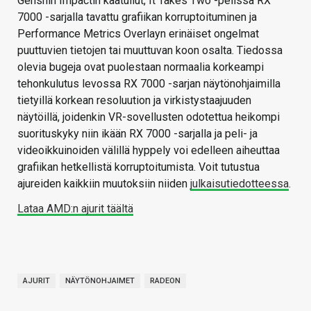
Genshin Impactin kaatuilut, It Takes Two -pelissä RX
7000 -sarjalla tavattu grafiikan korruptoituminen ja
Performance Metrics Overlayn erinäiset ongelmat
puuttuvien tietojen tai muuttuvan koon osalta. Tiedossa
olevia bugeja ovat puolestaan normaalia korkeampi
tehonkulutus levossa RX 7000 -sarjan näytönohjaimilla
tietyillä korkean resoluution ja virkistystaajuuden
näytöillä, joidenkin VR-sovellusten odotettua heikompi
suorituskyky niin ikään RX 7000 -sarjalla ja peli- ja
videoikkuinoiden välillä hyppely voi edelleen aiheuttaa
grafiikan hetkellistä korruptoitumista. Voit tutustua
ajureiden kaikkiin muutoksiin niiden
julkaisutiedotteessa
.
Lataa AMD:n ajurit täältä
AJURIT
NÄYTÖNOHJAIMET
RADEON