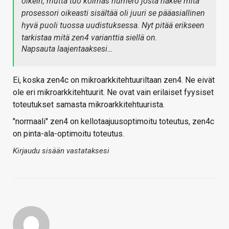
oikein, mutta tuo kolmas numero josta näkee mitä
prosessori oikeasti sisältää oli juuri se pääasiallinen
hyvä puoli tuossa uudistuksessa. Nyt pitää erikseen
tarkistaa mitä zen4 varianttia siellä on.
Napsauta laajentaaksesi…
Ei, koska zen4c on mikroarkkitehtuuriltaan zen4. Ne eivät
ole eri mikroarkkitehtuurit. Ne ovat vain erilaiset fyysiset
toteutukset samasta mikroarkkitehtuurista.
"normaali" zen4 on kellotaajuusoptimoitu toteutus, zen4c
on pinta-ala-optimoitu toteutus.
Kirjaudu sisään vastataksesi