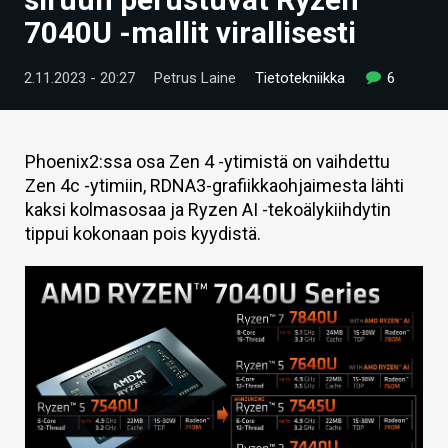
ARTIKKELIT
7040U -mallit virallisesti
VIDEOT
2.11.2023 - 20:27
Petrus Laine
Tietotekniikka
6
TECHBBS
TIETOA
Phoenix2:ssa osa Zen 4 -ytimistä on vaihdettu
Zen 4c -ytimiin, RDNA3-grafiikkaohjaimesta lähti
HINTA.FI
kaksi kolmasosaa ja Ryzen AI -tekoälykiihdytin
tippui kokonaan pois kyydistä.
KAUPPA
VAIHDA TEEMA
HAKU