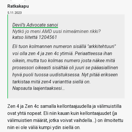
Ratkakapu
5.11.2023
Devil’s Advocate sanoi
Nytkö jo meni AMD uusi nimeäminen rikki?
katso liitettä 1204561
Eli tuon kolmannen numeron sisällä "arkkitehtuuri"
voi olla zen 4 ja zen 4c ytimiä. Periaatteessa ihan
oikein, mutta tuo kolmas numero josta näkee mitä
prosessori oikeasti sisältää oli juuri se pääasiallinen
hyvä puoli tuossa uudistuksessa. Nyt pitää erikseen
tarkistaa mitä zen4 varianttia siellä on.
Napsauta laajentaaksesi…
Zen 4 ja Zen 4c samalla kellontaajuudella ja välimuistilla
ovat yhtä nopeat. Eli niin kauan kuin kellontaajuudet (ja
välimuistien määrät, jotka voivat vaihdella…) on ilmoitettu
niin ei ole väliä kumpi ydin siellä on.