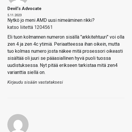
Devil’s Advocate
5.11.2023
Nytkö jo meni AMD uusi nimeäminen rikki?
katso liitettä 1204561
Eli tuon kolmannen numeron sisällä "arkkitehtuuri" voi olla
zen 4 ja zen 4c ytimiä. Periaatteessa ihan oikein, mutta
tuo kolmas numero josta näkee mitä prosessori oikeasti
sisältää oli juuri se pääasiallinen hyvä puoli tuossa
uudistuksessa. Nyt pitää erikseen tarkistaa mitä zen4
varianttia siellä on.
Kirjaudu sisään vastataksesi