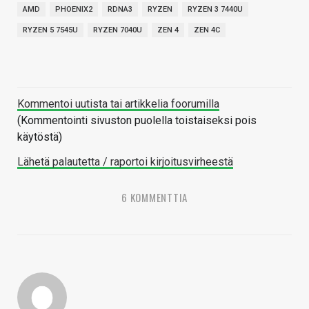
AMD
PHOENIX2
RDNA3
RYZEN
RYZEN 3 7440U
RYZEN 5 7545U
RYZEN 7040U
ZEN 4
ZEN 4C
Kommentoi uutista tai artikkelia foorumilla
(Kommentointi sivuston puolella toistaiseksi pois
käytöstä)
Lähetä palautetta / raportoi kirjoitusvirheestä
6 KOMMENTTIA