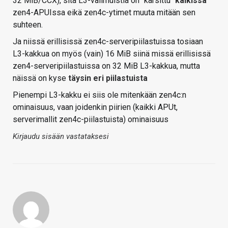
32 MiB/CCX), sitä L3-välimuistia on "karsittu"
kaikissa
zen4-APUIssa eikä zen4c-ytimet muuta mitään sen
suhteen.
Ja niissä erillisissä zen4c-serveripiilastuissa tosiaan
L3-kakkua on myös (vain) 16 MiB siinä missä erillisissä
zen4-serveripiilastuissa on 32 MiB L3-kakkua, mutta
näissä on kyse
täysin eri piilastuista
Pienempi L3-kakku ei siis ole mitenkään zen4c:n
ominaisuus, vaan joidenkin piirien (kaikki APUt,
serverimallit zen4c-piilastuista) ominaisuus
Kirjaudu sisään vastataksesi