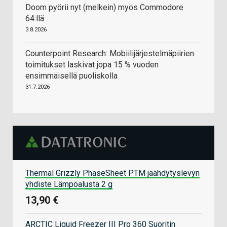
Doom pyörii nyt (melkein) myös Commodore
64:llä
3.8.2026
Counterpoint Research: Mobiilijärjestelmäpiirien
toimitukset laskivat jopa 15 % vuoden
ensimmäisellä puoliskolla
31.7.2026
Thermal Grizzly PhaseSheet PTM jäähdytyslevyn
yhdiste Lämpöalusta 2 g
13,90 €
ARCTIC Liquid Freezer III Pro 360 Suoritin