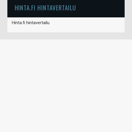
HINTA.FI HINTAVERTAILU
Hinta.fi hintavertailu