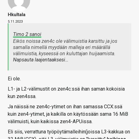
Hkultala
5.11.2023
Timo 2 sanoi
Eikös noissa zen4c ole välimuistia karsittu ja jos
samalla nimellä myydään malleja eri määrällä
välimuistia, kyseessä on kuluttajan huijaamista.
Napsauta laajentaaksesi…
Ei ole.
L1- ja L2-välimustit on zen4c:ssä ihan saman kokoisia
kun zen4ssa.
Ja näissä ne zen4c-ytimet on ihan samassa CCX:ssä
kuin zen4-ytimet, ja kaikilla on käytössään sama 16 MiB
välimuisti, kuin kaikissa zen4-APUissa.
Eli siis, verrattuna työpöytämalleihin(joissa L3-kakkua on