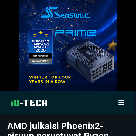
AMD julkaisi Phoenix2-
UUTISET
siruun perustuvat Ryzen