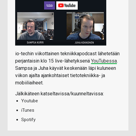
io-techin viikottainen tekniikkapodcast lähetetään
perjantaisin klo 15 live-lähetyksenä
YouTubessa
.
Sampsa ja Juha käyvät keskenään läpi kuluneen
viikon ajalta ajankohtaiset tietotekniikka- ja
mobiiliaiheet.
Jälkikäteen katseltavissa/kuunneltavissa:
Youtube
iTunes
Spotify