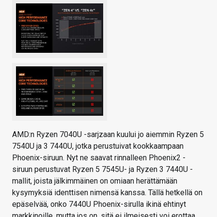
AMD:n Ryzen 7040U -sarjzaan kuului jo aiemmin Ryzen 5
7540U ja 3 7440U, jotka perustuivat kookkaampaan
Phoenix-siruun. Nyt ne saavat rinnalleen Phoenix2 -
siruun perustuvat Ryzen 5 7545U- ja Ryzen 3 7440U -
mallit, joista jälkimmäinen on omiaan herättämään
kysymyksiä identtisen nimensä kanssa. Tällä hetkellä on
epäselvää, onko 7440U Phoenix-sirulla ikinä ehtinyt
markkinoille, mutta jos on, sitä ei ilmeisesti voi erottaa