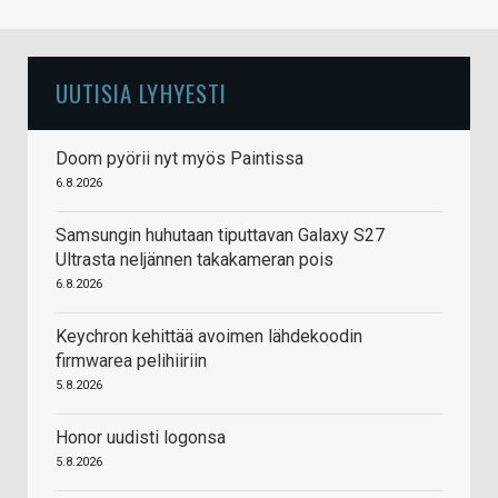
UUTISIA LYHYESTI
Doom pyörii nyt myös Paintissa
6.8.2026
Samsungin huhutaan tiputtavan Galaxy S27
Ultrasta neljännen takakameran pois
6.8.2026
Keychron kehittää avoimen lähdekoodin
firmwarea pelihiiriin
5.8.2026
Honor uudisti logonsa
5.8.2026