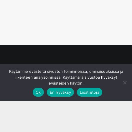
© S&J Media Oy
Käytämme evästeitä sivuston toiminnoissa, ominaisuuksissa ja
liikenteen analysoinnissa. Käyttämällä sivustoa hyväksyt
evästeiden käytön.
Ok
En hyväksy
Lisätietoja
;