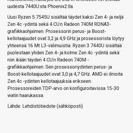
uudesta 7440U:sta Phoenix2:lla.
Uusi Ryzen 5 7545U sisältää täydet kaksi Zen 4- ja neljä
Zen 4c -ydintä sekä 4 CU:n Radeon 740M RDNA3-
grafiikkaohjaimen. Prosessorin perus- ja Boost-
kellotaajuudet ovat 3,2 ja 4,9 GHz ja prosessorista löytyy
yhteensä 16 Mt L3-välimuistia. Ryzen 3 7440U sisältää
puolestaan yhden Zen 4- ja kolme Zen 4c -ydintä sekä
niin ikään täyden 4 CU:n Radeon 740M -
grafiikkaohjaimen. Sen prosessoriydinten perus- ja
Boost-kellotaajuudet ovat 3,0 ja 4,7 GHz. AMD ei ilmoita
Zen 4c -ydinten kellotaajuuksia erikseen.
Prosessoreiden TDP-arvo on konfiguroitavissa 15-30
watin haarukassa.
Lähde: Lehdistötiedote (sähköposti)