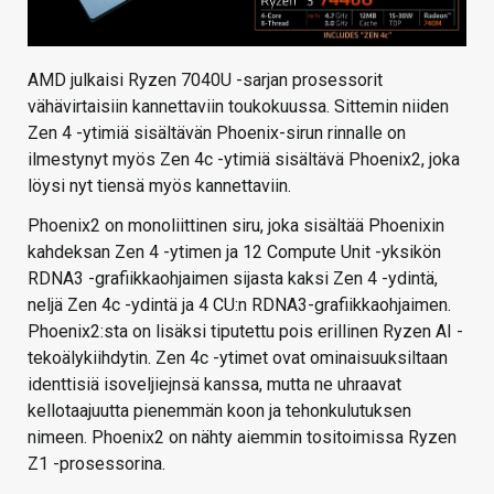
AMD julkaisi Ryzen 7040U -sarjan prosessorit
vähävirtaisiin kannettaviin toukokuussa. Sittemin niiden
Zen 4 -ytimiä sisältävän Phoenix-sirun rinnalle on
ilmestynyt myös Zen 4c -ytimiä sisältävä Phoenix2, joka
löysi nyt tiensä myös kannettaviin.
Phoenix2 on monoliittinen siru, joka sisältää Phoenixin
kahdeksan Zen 4 -ytimen ja 12 Compute Unit -yksikön
RDNA3 -grafiikkaohjaimen sijasta kaksi Zen 4 -ydintä,
neljä Zen 4c -ydintä ja 4 CU:n RDNA3-grafiikkaohjaimen.
Phoenix2:sta on lisäksi tiputettu pois erillinen Ryzen AI -
tekoälykiihdytin. Zen 4c -ytimet ovat ominaisuuksiltaan
identtisiä isoveljiejnsä kanssa, mutta ne uhraavat
kellotaajuutta pienemmän koon ja tehonkulutuksen
nimeen. Phoenix2 on nähty aiemmin tositoimissa Ryzen
Z1 -prosessorina.