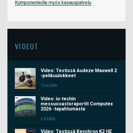
Komponenteille myös kasauspalvelu
VIDEOT
Video: Testissä Audeze Maxwell 2
-pelikuulokkeet
15.6.2026
Video: io-techin
messuosastoraportit Computex
2026 -tapahtumasta
3.6.2026
Video: Testissä Keychron K2 HE