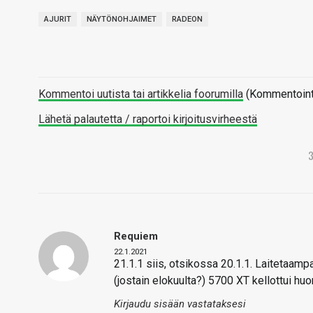
AJURIT
NÄYTÖNOHJAIMET
RADEON
Kommentoi uutista tai artikkelia foorumilla
(Kommentointi 
Lähetä palautetta / raportoi kirjoitusvirheestä
Requiem
22.1.2021
21.1.1 siis, otsikossa 20.1.1. Laitetaamp
(jostain elokuulta?) 5700 XT kellottui hu
Kirjaudu sisään vastataksesi