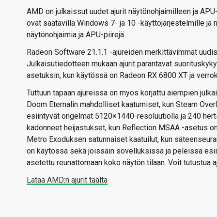
AMD on julkaissut uudet ajurit näytönohjaimilleen ja APU-
ovat saatavilla Windows 7- ja 10 -käyttöjärjestelmille ja
näytönohjaimia ja APU-piirejä.
Radeon Software 21.1.1 -ajureiden merkittävimmät uudistuk
Julkaisutiedotteen mukaan ajurit parantavat suorituskyky
asetuksin, kun käytössä on Radeon RX 6800 XT ja verrokki
Tuttuun tapaan ajureissa on myös korjattu aiempien julkai
Doom Eternalin mahdolliset kaatumiset, kun Steam Over
esiintyvät ongelmat 5120×1440-resoluutiolla ja 240 hert
kadonneet heijastukset, kun Reflection MSAA -asetus on
Metro Exoduksen satunnaiset kaatuilut, kun säteenseuran
on käytössä sekä joissain sovelluksissa ja peleissä es
asetettu reunattomaan koko näytön tilaan. Voit tutustua a
Lataa AMD:n ajurit täältä