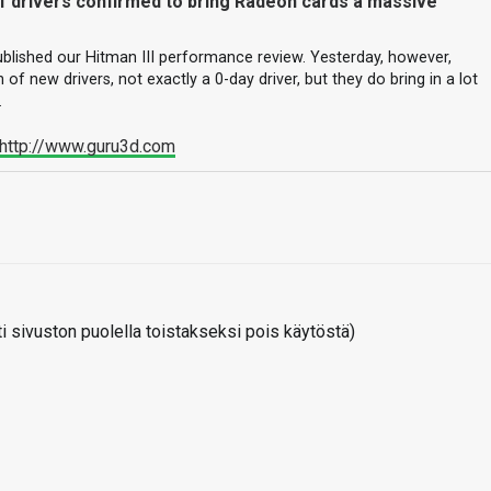
 drivers confirmed to bring Radeon cards a massive
lished our Hitman III performance review. Yesterday, however,
of new drivers, not exactly a 0-day driver, but they do bring in a lot
…
http://www.guru3d.com
 sivuston puolella toistakseksi pois käytöstä)