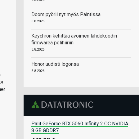
t
Doom pyörii nyt myös Paintissa
6.8.2026
Keychron kehittää avoimen lähdekoodin
firmwarea pelihiiriin
5.8.2026
Honor uudisti logonsa
5.8.2026
a
si
ner
Palit GeForce RTX 5060 Infinity 2 OC NVIDIA
8 GB GDDR7