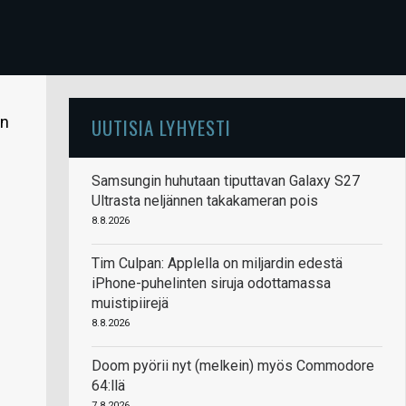
yn
UUTISIA LYHYESTI
Samsungin huhutaan tiputtavan Galaxy S27
Ultrasta neljännen takakameran pois
8.8.2026
Tim Culpan: Applella on miljardin edestä
iPhone-puhelinten siruja odottamassa
muistipiirejä
8.8.2026
Doom pyörii nyt (melkein) myös Commodore
64:llä
7.8.2026