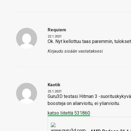
Requiem
22.1.2021
Ok. Nyt kellottuu taas paremmin, tulokset 
Kirjaudu sisään vastataksesi
Kaotik
25.1.2021
Guru3D testasi Hitman 3 -suorituskykyväitt
boosteja on aliarvioitu, ei yliarvioitu.
katso liitettä 531860