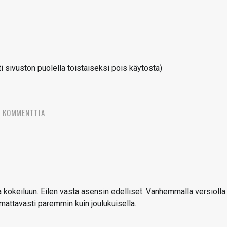
sivuston puolella toistaiseksi pois käytöstä)
3 KOMMENTTIA
a kokeiluun. Eilen vasta asensin edelliset. Vanhemmalla versiolla
omattavasti paremmin kuin joulukuisella.