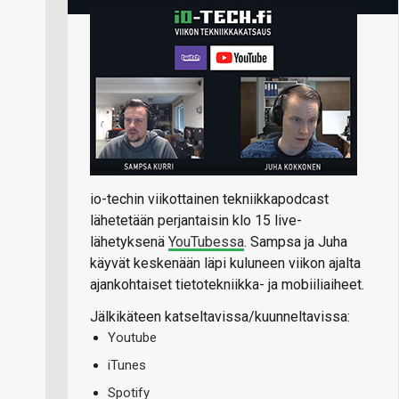
io-techin viikottainen tekniikkapodcast
lähetetään perjantaisin klo 15 live-
lähetyksenä
YouTubessa
. Sampsa ja Juha
käyvät keskenään läpi kuluneen viikon ajalta
ajankohtaiset tietotekniikka- ja mobiiliaiheet.
Jälkikäteen katseltavissa/kuunneltavissa:
Youtube
iTunes
Spotify