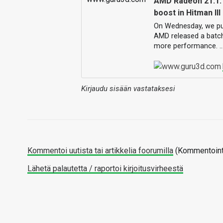
AMD Radeon 21.1.1
boost in Hitman III
On Wednesday, we pub
AMD released a batch 
more performance. 
Kirjaudu sisään vastataksesi
Kommentoi uutista tai artikkelia foorumilla
(Kommentointi
Lähetä palautetta / raportoi kirjoitusvirheestä