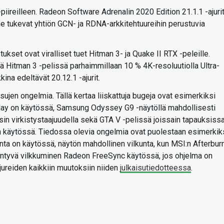
piireilleen. Radeon Software Adrenalin 2020 Edition 21.1.1 -ajuri
 ne tukevat yhtiön GCN- ja RDNA-arkkitehtuureihin perustuvia
set ovat viralliset tuet Hitman 3- ja Quake II RTX -peleille.
ä Hitman 3 -pelissä parhaimmillaan 10 % 4K-resoluutiolla Ultra-
na edeltävät 20.12.1 -ajurit.
sujen ongelmia. Tällä kertaa liiskattuja bugeja ovat esimerkiksi
lay on käytössä, Samsung Odyssey G9 -näytöllä mahdollisesti
sin virkistystaajuudella sekä GTA V -pelissä joissain tapauksiss
 käytössä. Tiedossa olevia ongelmia ovat puolestaan esimerkik
ta on käytössä, näytön mahdollinen vilkunta, kun MSI:n Afterbur
iintyvä vilkkuminen Radeon FreeSync käytössä, jos ohjelma on
jureiden kaikkiin muutoksiin niiden
julkaisutiedotteessa
.