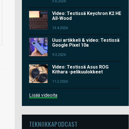
3.6.2026
Video: Testissä Keychron K2 HE
All-Wood
13.4.2026
Uusi artikkeli & video: Testissä
Google Pixel 10a
9.3.2026
Video: Testissä Asus ROG
Kithara -pelikuulokkeet
11.2.2026
Lisää videoita
TEKNIIKKAPODCAST