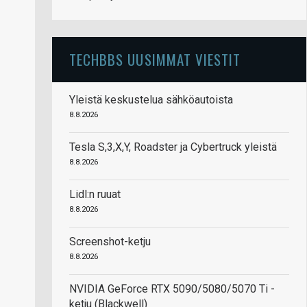
TECHBBS UUSIMMAT VIESTIT
Yleistä keskustelua sähköautoista
8.8.2026
Tesla S,3,X,Y, Roadster ja Cybertruck yleistä
8.8.2026
Lidl:n ruuat
8.8.2026
Screenshot-ketju
8.8.2026
NVIDIA GeForce RTX 5090/5080/5070 Ti -
ketju (Blackwell)