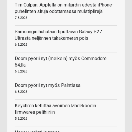
Tim Culpan: Applella on miljardin edestä iPhone-
puhelinten siruja odottamassa muistipiirejä
7.8.2026
Samsungin huhutaan tiputtavan Galaxy S27
Ultrasta neljännen takakameran pois
6.8.2026
Doom pyörii nyt (melkein) myös Commodore
64:llä
6.8.2026
Doom pyörii nyt myös Paintissa
6.8.2026
Keychron kehittää avoimen lähdekoodin
firmwarea pelihiiriin
5.8.2026