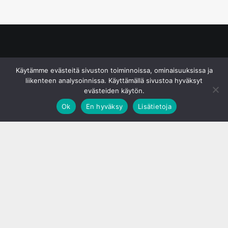
© S&J Media Oy
Käytämme evästeitä sivuston toiminnoissa, ominaisuuksissa ja
liikenteen analysoinnissa. Käyttämällä sivustoa hyväksyt
evästeiden käytön.
Ok
En hyväksy
Lisätietoja
;