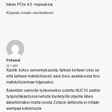
tukee PCIe 4.0 -nopeuksia.
Kirjaudu sisään vastataksesi
Petewal
22.1.2021
Kaotik: kiitos selvennyksestä, tärkein kiriteeri olisi se
että laitteen mahdollisesti saisi bios-asetuksista tms.
mahdollisimman hiljaiseksi.
Äskettäin vaimolle työkoneeksi ostettu NUC10 saatiin
työpöytäkäytössä netistä löydetyillä ohjeilla lähes
äänettömäksi mutta noista Zotacin laitteista ei mitään
aiempaa kokemusta.