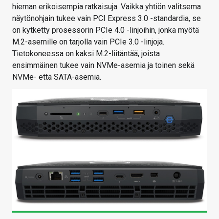
hieman erikoisempia ratkaisuja. Vaikka yhtiön valitsema
näytönohjain tukee vain PCI Express 3.0 -standardia, se
on kytketty prosessorin PCIe 4.0 -linjoihin, jonka myötä
M.2-asemille on tarjolla vain PCIe 3.0 -linjoja.
Tietokoneessa on kaksi M.2-liitäntää, joista
ensimmäinen tukee vain NVMe-asemia ja toinen sekä
NVMe- että SATA-asemia.