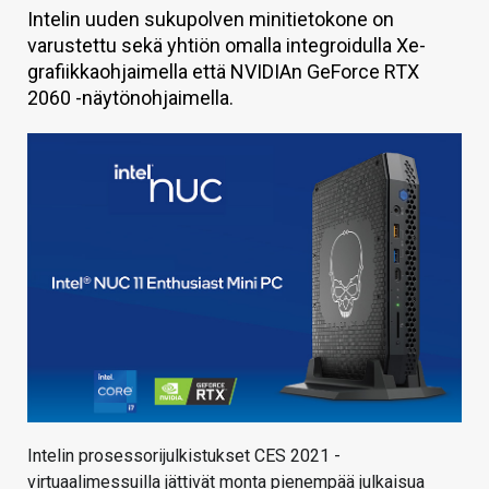
Intelin uuden sukupolven minitietokone on
KAUPPA
varustettu sekä yhtiön omalla integroidulla Xe-
grafiikkaohjaimella että NVIDIAn GeForce RTX
VAIHDA TEEMA
2060 -näytönohjaimella.
HAKU
Intelin prosessorijulkistukset CES 2021 -
virtuaalimessuilla jättivät monta pienempää julkaisua