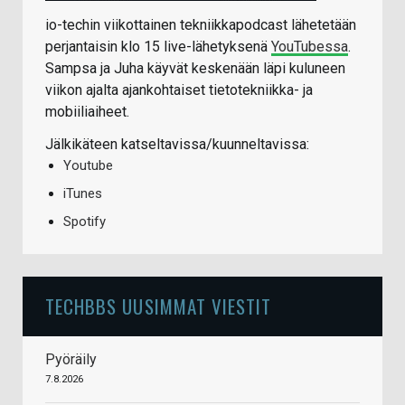
io-techin viikottainen tekniikkapodcast lähetetään
perjantaisin klo 15 live-lähetyksenä
YouTubessa
.
Sampsa ja Juha käyvät keskenään läpi kuluneen
viikon ajalta ajankohtaiset tietotekniikka- ja
mobiiliaiheet.
Jälkikäteen katseltavissa/kuunneltavissa:
Youtube
iTunes
Spotify
TECHBBS UUSIMMAT VIESTIT
Pyöräily
7.8.2026