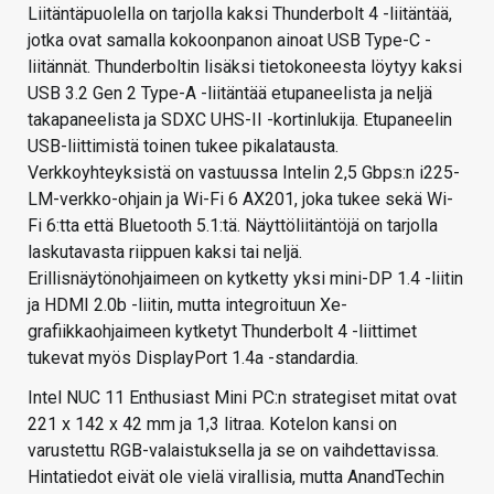
Liitäntäpuolella on tarjolla kaksi Thunderbolt 4 -liitäntää,
jotka ovat samalla kokoonpanon ainoat USB Type-C -
liitännät. Thunderboltin lisäksi tietokoneesta löytyy kaksi
USB 3.2 Gen 2 Type-A -liitäntää etupaneelista ja neljä
takapaneelista ja SDXC UHS-II -kortinlukija. Etupaneelin
USB-liittimistä toinen tukee pikalatausta.
Verkkoyhteyksistä on vastuussa Intelin 2,5 Gbps:n i225-
LM-verkko-ohjain ja Wi-Fi 6 AX201, joka tukee sekä Wi-
Fi 6:tta että Bluetooth 5.1:tä. Näyttöliitäntöjä on tarjolla
laskutavasta riippuen kaksi tai neljä.
Erillisnäytönohjaimeen on kytketty yksi mini-DP 1.4 -liitin
ja HDMI 2.0b -liitin, mutta integroituun Xe-
grafiikkaohjaimeen kytketyt Thunderbolt 4 -liittimet
tukevat myös DisplayPort 1.4a -standardia.
Intel NUC 11 Enthusiast Mini PC:n strategiset mitat ovat
221 x 142 x 42 mm ja 1,3 litraa. Kotelon kansi on
varustettu RGB-valaistuksella ja se on vaihdettavissa.
Hintatiedot eivät ole vielä virallisia, mutta AnandTechin