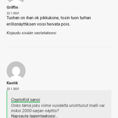
Griffin
22.1.2021
Tuohan on ihan ok pikkukone, tosin tuon turhan
erillisnäyttiksen voisi heivata pois..
Kirjaudu sisään vastataksesi
Kaotik
22.1.2021
CryptoKid sanoi
Onko tämä joku viime vuodelta unohtunut malli vai
miksi 2000-sarjan näyttis?
Napsauta laajentaaksesi…