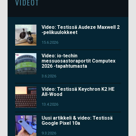
VIDEOT
Video: Testissä Audeze Maxwell 2
-pelikuulokkeet
15.6.2026
Video: io-techin
messuosastoraportit Computex
2026 -tapahtumasta
3.6.2026
Video: Testissä Keychron K2 HE
All-Wood
13.4.2026
Uusi artikkeli & video: Testissä
Google Pixel 10a
9.3.2026