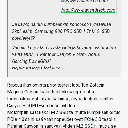
http://www.anandtech.com
Ja käykö näihin kumpaankin koneeseen yhtäaikaa
2kpl. esim. Samsung 980 PRO SSD 1 Tt M.2 -SSD-
kovalevyjä?
Vai olisiko jostain syystä vielä järkevämpi vaihtoehto
valita NUC 11 Panther Canyon + esim. Aorus
Gaming Box eGPU?
Napsauta laajentaaksesi…
Riippuu ihan omista prioriteeteistasi. Tuo Zotacin
Magnus One on taatusti tehokkaampi, mutta
todennäköisesti myös kalliimpi, myös tuohon Panther
Canyon + eGPU -komboon nähden.
Molempiin saat kaksi M.2 SSD:tä, mutta kumpikaan ei tue
PCIe 4.0:aa niissä vaan nopeudet ovat PCIe 3.0 tasolla.
Panther Canyoniin saat vain yhden M.2 SSD:n, mutta se