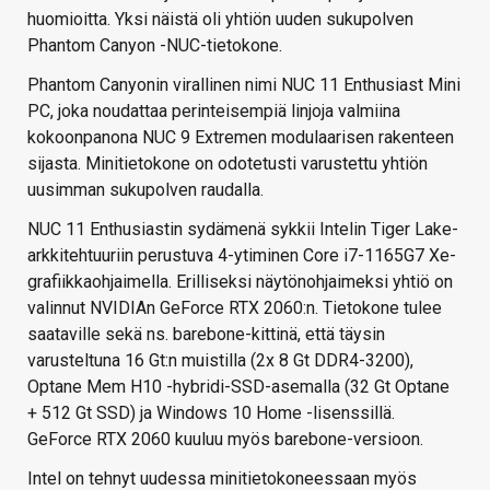
huomioitta. Yksi näistä oli yhtiön uuden sukupolven
Phantom Canyon -NUC-tietokone.
Phantom Canyonin virallinen nimi NUC 11 Enthusiast Mini
PC, joka noudattaa perinteisempiä linjoja valmiina
kokoonpanona NUC 9 Extremen modulaarisen rakenteen
sijasta. Minitietokone on odotetusti varustettu yhtiön
uusimman sukupolven raudalla.
NUC 11 Enthusiastin sydämenä sykkii Intelin Tiger Lake-
arkkitehtuuriin perustuva 4-ytiminen Core i7-1165G7 Xe-
grafiikkaohjaimella. Erilliseksi näytönohjaimeksi yhtiö on
valinnut NVIDIAn GeForce RTX 2060:n. Tietokone tulee
saataville sekä ns. barebone-kittinä, että täysin
varusteltuna 16 Gt:n muistilla (2x 8 Gt DDR4-3200),
Optane Mem H10 -hybridi-SSD-asemalla (32 Gt Optane
+ 512 Gt SSD) ja Windows 10 Home -lisenssillä.
GeForce RTX 2060 kuuluu myös barebone-versioon.
Intel on tehnyt uudessa minitietokoneessaan myös