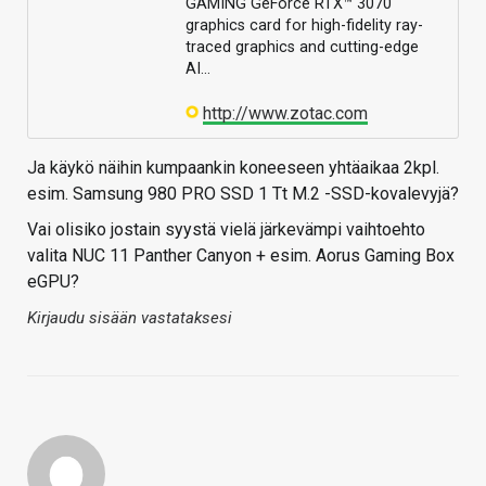
GAMING GeForce RTX™ 3070
graphics card for high-fidelity ray-
traced graphics and cutting-edge
AI…
http://www.zotac.com
Ja käykö näihin kumpaankin koneeseen yhtäaikaa 2kpl.
esim. Samsung 980 PRO SSD 1 Tt M.2 -SSD-kovalevyjä?
Vai olisiko jostain syystä vielä järkevämpi vaihtoehto
valita NUC 11 Panther Canyon + esim. Aorus Gaming Box
eGPU?
Kirjaudu sisään vastataksesi