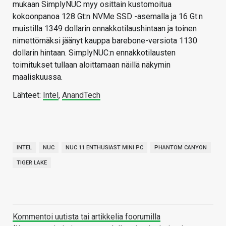
mukaan SimplyNUC myy osittain kustomoitua
kokoonpanoa 128 Gt:n NVMe SSD -asemalla ja 16 Gt:n
muistilla 1349 dollarin ennakkotilaushintaan ja toinen
nimettömäksi jäänyt kauppa barebone-versiota 1130
dollarin hintaan. SimplyNUC:n ennakkotilausten
toimitukset tullaan aloittamaan näillä näkymin
maaliskuussa.
Lähteet:
Intel
,
AnandTech
INTEL
NUC
NUC 11 ENTHUSIAST MINI PC
PHANTOM CANYON
TIGER LAKE
Kommentoi uutista tai artikkelia foorumilla