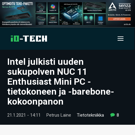
Intel julkisti uuden
UUTISET
sukupolven NUC 11
ARTIKKELIT
Enthusiast Mini PC -
tietokoneen ja -barebone-
VIDEOT
kokoonpanon
TECHBBS
21.1.2021 - 14:11
Petrus Laine
Tietotekniikka
8
TIETOA
HINTA.FI