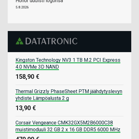
Honor uudisti logonsa
5.8.2026
Kingston Technology NV3 1 TB M.2 PCI Express
4.0 NVMe 3D NAND
158,90 €
Thermal Grizzly PhaseSheet PTM jäähdytyslevyn
yhdiste Lämpöalusta 2 g
13,90 €
Corsair Vengeance CMK32GX5M2B6000C38
muistimoduuli 32 GB 2 x 16 GB DDR5 6000 MHz