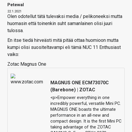
Petewal
22.1.2021
Olen odotellut tätä tulevaksi media / pelikoneeksi mutta
huomasin että toinenkin suht samanlainen olisi juuri
tulossa.
En itse tiedä hirveästi mitä pitää ottaa huomioon mutta
kumpi olisi suositeltavampi eli tämä NUC 11 Enthusiast
vaiko:
Zotac Magnus One
MAGNUS ONE ECM73070C
(Barebone) | ZOTAC
<p>Empower everything in one
incredibly powerful, versatile Mini PC.
MAGNUS ONE boasts the ultimate
performance in an all-new and
compact design. It is the first Mini PC
taking advantage of the ZOTAC