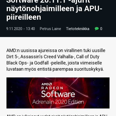
ARTIKKELIT
näytönohjaimilleen ja APU-
piireilleen
VIDEOT
TECHBBS
9.11.2020 - 13:40
Petrus Laine
Tietotekniikka
0
TIETOA
HINTA.FI
AMD:n uusissa ajureissa on virallinen tuki uusille
Dirt 5-, Assassin's Creed Valhalla-, Call of Duty
KAUPPA
Black Ops- ja Godfall -peleille, joista viimeiselle
luvataan myös entistä parempaa suorituskykyä.
VAIHDA TEEMA
HAKU