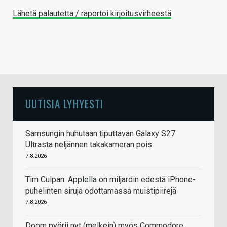
Lähetä palautetta / raportoi kirjoitusvirheestä
UUTISIA LYHYESTI
Samsungin huhutaan tiputtavan Galaxy S27
Ultrasta neljännen takakameran pois
7.8.2026
Tim Culpan: Applella on miljardin edestä iPhone-
puhelinten siruja odottamassa muistipiirejä
7.8.2026
Doom pyörii nyt (melkein) myös Commodore