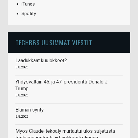
iTunes
Spotify
TECHBBS UUSIMMAT VIESTIT
Laadukkaat kuulokkeet?
8.8.2026
Yhdysvaltain 45. ja 47. presidentti Donald J.
Trump
8.8.2026
Elämän synty
8.8.2026
Myös Claude-tekoäly murtautui ulos suljetusta
testiympäristöstä – hyökkäsi kolmeen