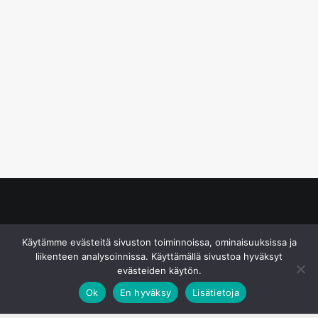
© S&J Media Oy
Käytämme evästeitä sivuston toiminnoissa, ominaisuuksissa ja
liikenteen analysoinnissa. Käyttämällä sivustoa hyväksyt
evästeiden käytön.
Ok
En hyväksy
Lisätietoja