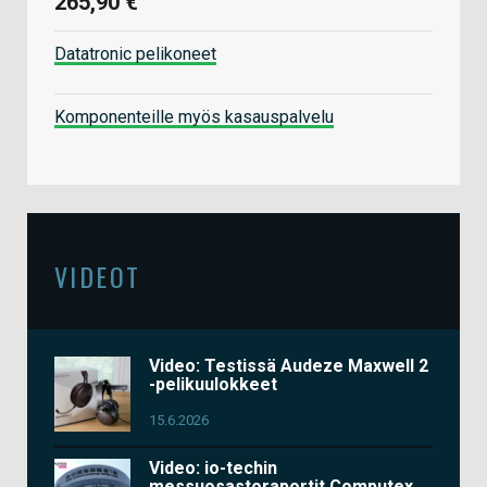
265,90 €
Datatronic pelikoneet
Komponenteille myös kasauspalvelu
VIDEOT
Video: Testissä Audeze Maxwell 2
-pelikuulokkeet
15.6.2026
Video: io-techin
messuosastoraportit Computex