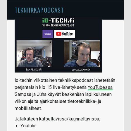
TEKNIIKKAPODCAST
io-techin viikottainen tekniikkapodcast lähetetään
perjantaisin klo 15 live-lähetyksenä
YouTubessa
.
Sampsa ja Juha käyvät keskenään läpi kuluneen
viikon ajalta ajankohtaiset tietotekniikka- ja
mobiiliaiheet.
Jälkikäteen katseltavissa/kuunneltavissa:
Youtube