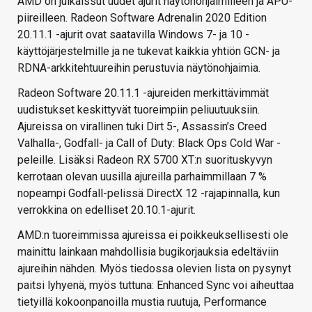
AMD on julkaissut uudet ajurit näytönohjaimilleen ja APU-
piireilleen. Radeon Software Adrenalin 2020 Edition
20.11.1 -ajurit ovat saatavilla Windows 7- ja 10 -
käyttöjärjestelmille ja ne tukevat kaikkia yhtiön GCN- ja
RDNA-arkkitehtuureihin perustuvia näytönohjaimia.
Radeon Software 20.11.1 -ajureiden merkittävimmät
uudistukset keskittyvät tuoreimpiin peliuutuuksiin.
Ajureissa on virallinen tuki Dirt 5-, Assassin’s Creed
Valhalla-, Godfall- ja Call of Duty: Black Ops Cold War -
peleille. Lisäksi Radeon RX 5700 XT:n suorituskyvyn
kerrotaan olevan uusilla ajureilla parhaimmillaan 7 %
nopeampi Godfall-pelissä DirectX 12 -rajapinnalla, kun
verrokkina on edelliset 20.10.1-ajurit.
AMD:n tuoreimmissa ajureissa ei poikkeuksellisesti ole
mainittu lainkaan mahdollisia bugikorjauksia edeltäviin
ajureihin nähden. Myös tiedossa olevien lista on pysynyt
paitsi lyhyenä, myös tuttuna: Enhanced Sync voi aiheuttaa
tietyillä kokoonpanoilla mustia ruutuja, Performance